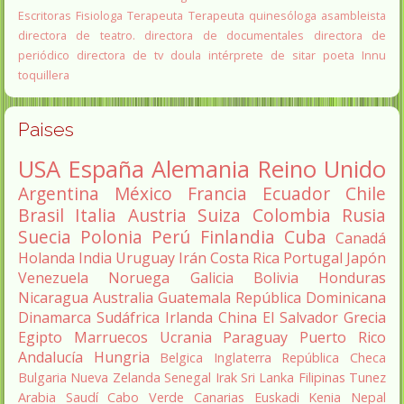
Escritoras
Fisiologa
Terapeuta
Terapeuta quinesóloga
asambleista
directora de teatro.
directora de documentales
directora de
periódico
directora de tv
doula
intérprete de sitar
poeta Innu
toquillera
Paises
USA
España
Alemania
Reino Unido
Argentina
México
Francia
Ecuador
Chile
Brasil
Italia
Austria
Suiza
Colombia
Rusia
Suecia
Polonia
Perú
Finlandia
Cuba
Canadá
Holanda
India
Uruguay
Irán
Costa Rica
Portugal
Japón
Venezuela
Noruega
Galicia
Bolivia
Honduras
Nicaragua
Australia
Guatemala
República Dominicana
Dinamarca
Sudáfrica
Irlanda
China
El Salvador
Grecia
Egipto
Marruecos
Ucrania
Paraguay
Puerto Rico
Andalucía
Hungria
Belgica
Inglaterra
República Checa
Bulgaria
Nueva Zelanda
Senegal
Irak
Sri Lanka
Filipinas
Tunez
Arabia Saudí
Cabo Verde
Canarias
Euskadi
Kenia
Nepal