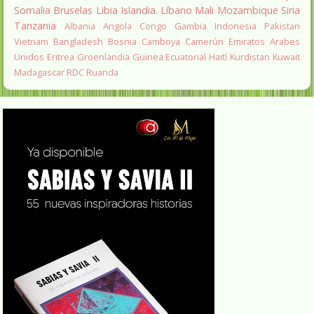
Somalia
Bruselas
Libia
Islandia.
Líbano
Mali
Mozambique
Siria
Tanzania
Albania
Angola
Congo
Gambia
Indonesia
Pakistan
Vietnam
Bangladesh
Bosnia
Camboya
Camerún
Emiratos Arabes
Unidos
Eritrea
Groenlandia
Guinea Ecuatorial
Haití
Kurdistan
Kuwait
Madagascar
RDC
Ruanda