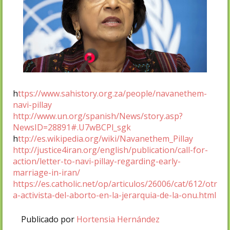
h
ttps://www.sahistory.org.za/people/navanethem-
navi-pillay
http://www.un.org/spanish/News/story.asp?
NewsID=28891#.U7wBCPl_sgk
h
ttp://es.wikipedia.org/wiki/Navanethem_Pillay
http://justice4iran.org/english/publication/call-for-
action/letter-to-navi-pillay-regarding-early-
marriage-in-iran/
https://es.catholic.net/op/articulos/26006/cat/612/otr
a-activista-del-aborto-en-la-jerarquia-de-la-onu.html
Publicado por
Hortensia Hernández