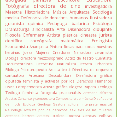
Fotógrafa
directora de cine
investigadora
Maestra
Historiadora
Música
Arquitecta
Socióloga
medica
Defensora de derechos humanos
Ilustradora
guionista
química
Pedagoga
bailarina
Psicóloga
Dramaturga
sindicalista
Arte
Diseñadora
dibujante
Filosofa
Enfermera
Artista plástica
cineasta
jurista
científica
coreógrafa
matemática
Ecologista
Economista
Anarquista
Pintura
Rosas para todas nuestras
heroínas
Jueza
Mujeres Creadoras
Narradora
ceramista
Bióloga
directora
mezzosoprano
Actriz de teatro
Cuentista
Documentalista
Literatura
Naturalista
literata
urbanista
Filóloga
Psicoterapeuta
Artista textil
Directora de orquesta
cantautora
Artesana
Descubridora
Diseñadora gráfica
diputada
feminista y activista por los Derechos Humanos
Fisica
Fotoperiodista
Artista gráfica
Blogera
Rapera
Teologa
Teóloga feminista
fotografa
psicoanálisis
Artesana alfarera
Artistas
Cantante y compositora
Compositora de música
Diseñadora
de moda
Ecologa
Geologa
Gestora cultural
Interprete musical
Neurologa
Activista por los derechos sexuales de las mujeres
Artesana herrera
Artistas graficas
Doctora Ciencias Políticas