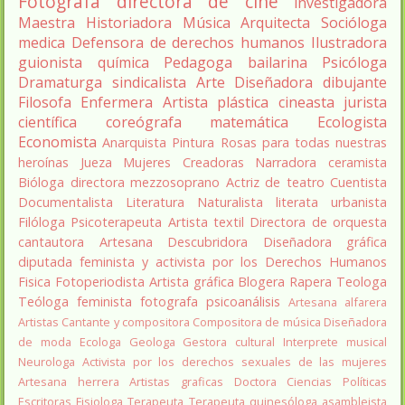
Fotógrafa
directora de cine
investigadora
Maestra
Historiadora
Música
Arquitecta
Socióloga
medica
Defensora de derechos humanos
Ilustradora
guionista
química
Pedagoga
bailarina
Psicóloga
Dramaturga
sindicalista
Arte
Diseñadora
dibujante
Filosofa
Enfermera
Artista plástica
cineasta
jurista
científica
coreógrafa
matemática
Ecologista
Economista
Anarquista
Pintura
Rosas para todas nuestras
heroínas
Jueza
Mujeres Creadoras
Narradora
ceramista
Bióloga
directora
mezzosoprano
Actriz de teatro
Cuentista
Documentalista
Literatura
Naturalista
literata
urbanista
Filóloga
Psicoterapeuta
Artista textil
Directora de orquesta
cantautora
Artesana
Descubridora
Diseñadora gráfica
diputada
feminista y activista por los Derechos Humanos
Fisica
Fotoperiodista
Artista gráfica
Blogera
Rapera
Teologa
Teóloga feminista
fotografa
psicoanálisis
Artesana alfarera
Artistas
Cantante y compositora
Compositora de música
Diseñadora
de moda
Ecologa
Geologa
Gestora cultural
Interprete musical
Neurologa
Activista por los derechos sexuales de las mujeres
Artesana herrera
Artistas graficas
Doctora Ciencias Políticas
Escritoras
Fisiologa
Terapeuta
Terapeuta quinesóloga
asambleista