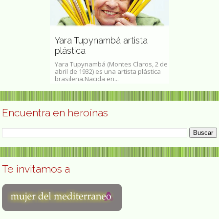
ivista
Yara Tupynambá artista
Esther Orte
plástica
plastica
tivista climática
Yara Tupynambá (Montes Claros, 2 de
Esther Ortego (
de 1998),
abril de 1932) es una artista plástica
plástica que de
..
brasileña.Nacida en...
su obra en la s
Encuentra en heroínas
Te invitamos a