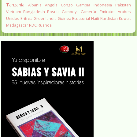
Tanzania
Albania
Angola
Congo
Gambia
Indonesia
Pakistan
Vietnam
Bangladesh
Bosnia
Camboya
Camerún
Emiratos Arabes
Unidos
Eritrea
Groenlandia
Guinea Ecuatorial
Haití
Kurdistan
Kuwait
Madagascar
RDC
Ruanda