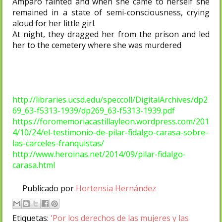
Amparo fainted and when she came to herself she
remained in a state of semi-consciousness, crying
aloud for her little girl.
At night, they dragged her from the prison and led
her to the cemetery where she was murdered
http://libraries.ucsd.edu/speccoll/DigitalArchives/dp2
69_63-f5313-1939/dp269_63-f5313-1939.pdf
https://foromemoriacastillayleon.wordpress.com/201
4/10/24/el-testimonio-de-pilar-fidalgo-carasa-sobre-
las-carceles-franquistas/
http://www.heroinas.net/2014/09/pilar-fidalgo-
carasa.html
Publicado por
Hortensia Hernández
Etiquetas:
'Por los derechos de las mujeres y las