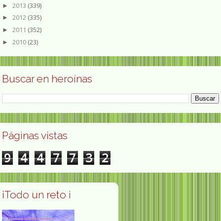
2013
(339)
►
2012
(335)
►
2011
(352)
►
2010
(23)
►
Buscar en heroínas
Páginas vistas
9
4
4
7
7
3
2
¡Todo un reto ¡