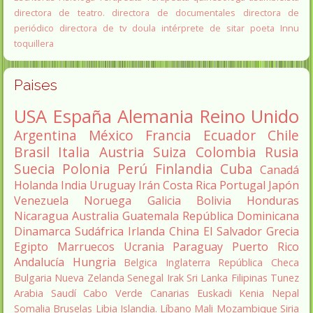
directora de teatro.
directora de documentales
directora de
periódico
directora de tv
doula
intérprete de sitar
poeta Innu
toquillera
Paises
USA
España
Alemania
Reino Unido
Argentina
México
Francia
Ecuador
Chile
Brasil
Italia
Austria
Suiza
Colombia
Rusia
Suecia
Polonia
Perú
Finlandia
Cuba
Canadá
Holanda
India
Uruguay
Irán
Costa Rica
Portugal
Japón
Venezuela
Noruega
Galicia
Bolivia
Honduras
Nicaragua
Australia
Guatemala
República Dominicana
Dinamarca
Sudáfrica
Irlanda
China
El Salvador
Grecia
Egipto
Marruecos
Ucrania
Paraguay
Puerto Rico
Andalucía
Hungria
Belgica
Inglaterra
República Checa
Bulgaria
Nueva Zelanda
Senegal
Irak
Sri Lanka
Filipinas
Tunez
Arabia Saudí
Cabo Verde
Canarias
Euskadi
Kenia
Nepal
Somalia
Bruselas
Libia
Islandia.
Líbano
Mali
Mozambique
Siria