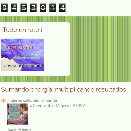
9
4
5
3
0
1
4
¡Todo un reto ¡
Sumando energía, multiplicando resultados
mujeres salvando el mundo
#CuentanLasMujeres #1397
Hace 19 horas