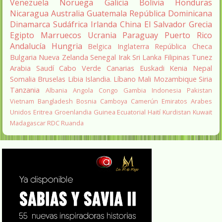
Venezuela
Noruega
Galicia
Bolivia
Honduras
Nicaragua
Australia
Guatemala
República Dominicana
Dinamarca
Sudáfrica
Irlanda
China
El Salvador
Grecia
Egipto
Marruecos
Ucrania
Paraguay
Puerto Rico
Andalucía
Hungria
Belgica
Inglaterra
República Checa
Bulgaria
Nueva Zelanda
Senegal
Irak
Sri Lanka
Filipinas
Tunez
Arabia Saudí
Cabo Verde
Canarias
Euskadi
Kenia
Nepal
Somalia
Bruselas
Libia
Islandia.
Líbano
Mali
Mozambique
Siria
Tanzania
Albania
Angola
Congo
Gambia
Indonesia
Pakistan
Vietnam
Bangladesh
Bosnia
Camboya
Camerún
Emiratos Arabes
Unidos
Eritrea
Groenlandia
Guinea Ecuatorial
Haití
Kurdistan
Kuwait
Madagascar
RDC
Ruanda