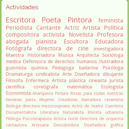
Actividades
Escritora
Poeta
Pintora
feminista
Periodista
Cantante
Actriz
Artista
Política
compositora
activista
Novelista
Profesora
abogada
pianista
Escultora
Educadora
Fotógrafa
directora de cine
investigadora
Maestra
Historiadora
Música
Arquitecta
Socióloga
medica
Defensora de derechos humanos
Ilustradora
guionista
química
Pedagoga
bailarina
Psicóloga
Dramaturga
sindicalista
Arte
Diseñadora
dibujante
Filosofa
Enfermera
Artista plástica
cineasta
jurista
científica
coreógrafa
matemática
Ecologista
Economista
Anarquista
Pintura
Rosas para todas nuestras
heroínas
Jueza
Mujeres Creadoras
Narradora
ceramista
Bióloga
directora
mezzosoprano
Actriz de teatro
Cuentista
Documentalista
Literatura
Naturalista
literata
urbanista
Filóloga
Psicoterapeuta
Artista textil
Directora de orquesta
cantautora
Artesana
Descubridora
Diseñadora gráfica