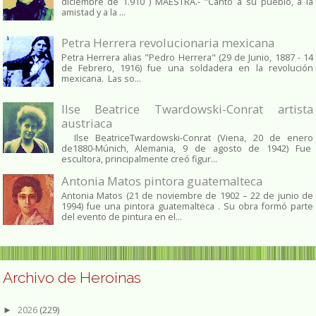
diciembre de 1.910 ) MAESTRA.- "Cantó a su pueblo, a la
amistad y a la ...
Petra Herrera revolucionaria mexicana
Petra Herrera alias "Pedro Herrera" (29 de Junio, 1887 - 14
de Febrero, 1916) fue una soldadera en la revolución
mexicana. Las so...
Ilse Beatrice Twardowski-Conrat artista
austriaca
Ilse BeatriceTwardowski-Conrat (Viena, 20 de enero
de1880-Múnich, Alemania, 9 de agosto de 1942) Fue
escultora, principalmente creó figur...
Antonia Matos pintora guatemalteca
Antonia Matos (21 de noviembre de 1902 – 22 de junio de
1994) fue una pintora guatemalteca . Su obra formó parte
del evento de pintura en el...
Archivo de Heroinas
2026
(229)
►