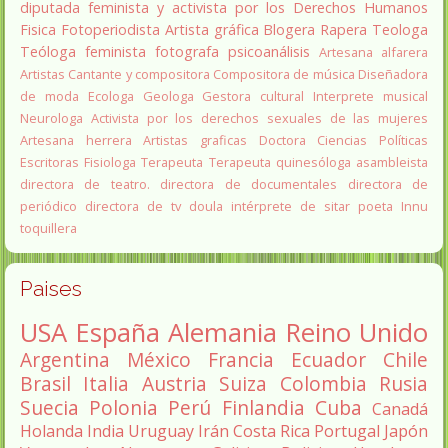
diputada
feminista y activista por los Derechos Humanos
Fisica
Fotoperiodista
Artista gráfica
Blogera
Rapera
Teologa
Teóloga feminista
fotografa
psicoanálisis
Artesana alfarera
Artistas
Cantante y compositora
Compositora de música
Diseñadora
de moda
Ecologa
Geologa
Gestora cultural
Interprete musical
Neurologa
Activista por los derechos sexuales de las mujeres
Artesana herrera
Artistas graficas
Doctora Ciencias Políticas
Escritoras
Fisiologa
Terapeuta
Terapeuta quinesóloga
asambleista
directora de teatro.
directora de documentales
directora de
periódico
directora de tv
doula
intérprete de sitar
poeta Innu
toquillera
Paises
USA
España
Alemania
Reino Unido
Argentina
México
Francia
Ecuador
Chile
Brasil
Italia
Austria
Suiza
Colombia
Rusia
Suecia
Polonia
Perú
Finlandia
Cuba
Canadá
Holanda
India
Uruguay
Irán
Costa Rica
Portugal
Japón