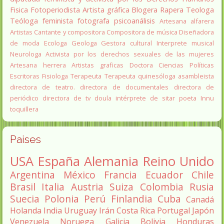
Fisica
Fotoperiodista
Artista gráfica
Blogera
Rapera
Teologa
Teóloga feminista
fotografa
psicoanálisis
Artesana alfarera
Artistas
Cantante y compositora
Compositora de música
Diseñadora
de moda
Ecologa
Geologa
Gestora cultural
Interprete musical
Neurologa
Activista por los derechos sexuales de las mujeres
Artesana herrera
Artistas graficas
Doctora Ciencias Políticas
Escritoras
Fisiologa
Terapeuta
Terapeuta quinesóloga
asambleista
directora de teatro.
directora de documentales
directora de
periódico
directora de tv
doula
intérprete de sitar
poeta Innu
toquillera
Paises
USA
España
Alemania
Reino Unido
Argentina
México
Francia
Ecuador
Chile
Brasil
Italia
Austria
Suiza
Colombia
Rusia
Suecia
Polonia
Perú
Finlandia
Cuba
Canadá
Holanda
India
Uruguay
Irán
Costa Rica
Portugal
Japón
Venezuela
Noruega
Galicia
Bolivia
Honduras