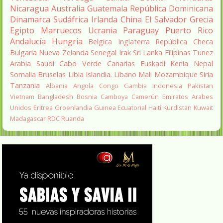
Nicaragua
Australia
Guatemala
República Dominicana
Dinamarca
Sudáfrica
Irlanda
China
El Salvador
Grecia
Egipto
Marruecos
Ucrania
Paraguay
Puerto Rico
Andalucía
Hungria
Belgica
Inglaterra
República Checa
Bulgaria
Nueva Zelanda
Senegal
Irak
Sri Lanka
Filipinas
Tunez
Arabia Saudí
Cabo Verde
Canarias
Euskadi
Kenia
Nepal
Somalia
Bruselas
Libia
Islandia.
Líbano
Mali
Mozambique
Siria
Tanzania
Albania
Angola
Congo
Gambia
Indonesia
Pakistan
Vietnam
Bangladesh
Bosnia
Camboya
Camerún
Emiratos Arabes
Unidos
Eritrea
Groenlandia
Guinea Ecuatorial
Haití
Kurdistan
Kuwait
Madagascar
RDC
Ruanda