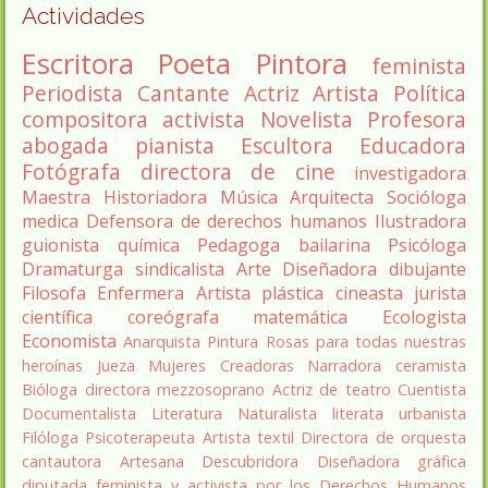
Actividades
Escritora
Poeta
Pintora
feminista
Periodista
Cantante
Actriz
Artista
Política
compositora
activista
Novelista
Profesora
abogada
pianista
Escultora
Educadora
Fotógrafa
directora de cine
investigadora
Maestra
Historiadora
Música
Arquitecta
Socióloga
medica
Defensora de derechos humanos
Ilustradora
guionista
química
Pedagoga
bailarina
Psicóloga
Dramaturga
sindicalista
Arte
Diseñadora
dibujante
Filosofa
Enfermera
Artista plástica
cineasta
jurista
científica
coreógrafa
matemática
Ecologista
Economista
Anarquista
Pintura
Rosas para todas nuestras
heroínas
Jueza
Mujeres Creadoras
Narradora
ceramista
Bióloga
directora
mezzosoprano
Actriz de teatro
Cuentista
Documentalista
Literatura
Naturalista
literata
urbanista
Filóloga
Psicoterapeuta
Artista textil
Directora de orquesta
cantautora
Artesana
Descubridora
Diseñadora gráfica
diputada
feminista y activista por los Derechos Humanos