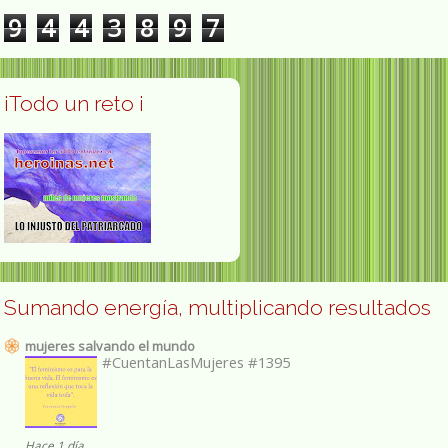
9
4
4
3
8
9
7
¡Todo un reto ¡
Sumando energía, multiplicando resultados
mujeres salvando el mundo
#CuentanLasMujeres #1395
Hace 1 día