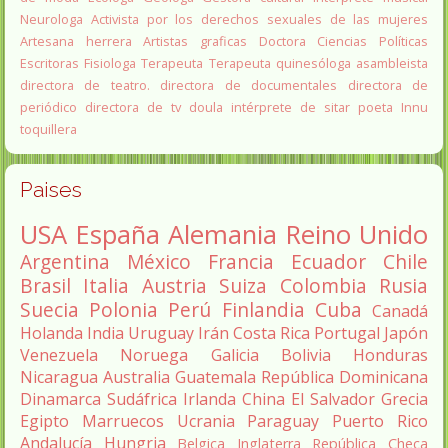
Neurologa
Activista por los derechos sexuales de las mujeres
Artesana herrera
Artistas graficas
Doctora Ciencias Políticas
Escritoras
Fisiologa
Terapeuta
Terapeuta quinesóloga
asambleista
directora de teatro.
directora de documentales
directora de
periódico
directora de tv
doula
intérprete de sitar
poeta Innu
toquillera
Paises
USA
España
Alemania
Reino Unido
Argentina
México
Francia
Ecuador
Chile
Brasil
Italia
Austria
Suiza
Colombia
Rusia
Suecia
Polonia
Perú
Finlandia
Cuba
Canadá
Holanda
India
Uruguay
Irán
Costa Rica
Portugal
Japón
Venezuela
Noruega
Galicia
Bolivia
Honduras
Nicaragua
Australia
Guatemala
República Dominicana
Dinamarca
Sudáfrica
Irlanda
China
El Salvador
Grecia
Egipto
Marruecos
Ucrania
Paraguay
Puerto Rico
Andalucía
Hungria
Belgica
Inglaterra
República Checa