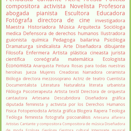
compositora
activista
Novelista
Profesora
abogada
pianista
Escultora
Educadora
Fotógrafa
directora de cine
investigadora
Maestra
Historiadora
Música
Arquitecta
Socióloga
medica
Defensora de derechos humanos
Ilustradora
guionista
química
Pedagoga
bailarina
Psicóloga
Dramaturga
sindicalista
Arte
Diseñadora
dibujante
Filosofa
Enfermera
Artista plástica
cineasta
jurista
científica
coreógrafa
matemática
Ecologista
Economista
Anarquista
Pintura
Rosas para todas nuestras
heroínas
Jueza
Mujeres Creadoras
Narradora
ceramista
Bióloga
directora
mezzosoprano
Actriz de teatro
Cuentista
Documentalista
Literatura
Naturalista
literata
urbanista
Filóloga
Psicoterapeuta
Artista textil
Directora de orquesta
cantautora
Artesana
Descubridora
Diseñadora gráfica
diputada
feminista y activista por los Derechos Humanos
Fisica
Fotoperiodista
Artista gráfica
Blogera
Rapera
Teologa
Teóloga feminista
fotografa
psicoanálisis
Artesana alfarera
Artistas
Cantante y compositora
Compositora de música
Diseñadora
de moda
Ecologa
Geologa
Gestora cultural
Interprete musical