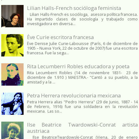
Lilian Halls-French socióloga feminista
Lilian Halls-French es socióloga, asesora política francesa.
Ha impartido clases de sociología y trabajado como
investigadora en diversa...
Ève Curie escritora francesa
Ève Denise Julie Curie-Labouisse (París, 6 de diciembre de
1905 – Nueva York, 22 de octubre de 2007) fue una escritora
francesa. Fue la segu...
Rita Lecumberri Robles educadora y poeta
Rita Lecumberri Robles (14 de noviembre 1831- 23 de
diciembre de 1.910 ) MAESTRA.- "Cantó a su pueblo, a la
amistad y a la ...
Petra Herrera revolucionaria mexicana
Petra Herrera alias "Pedro Herrera" (29 de Junio, 1887 - 14
de Febrero, 1916) fue una soldadera en la revolución
mexicana. Las so...
Ilse Beatrice Twardowski-Conrat artista
austriaca
Ilse BeatriceTwardowski-Conrat (Viena, 20 de enero