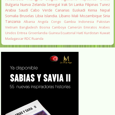
Bulgaria
Nueva Zelanda
Senegal
Irak
Sri Lanka
Filipinas
Tunez
Arabia Saudí
Cabo Verde
Canarias
Euskadi
Kenia
Nepal
Somalia
Bruselas
Libia
Islandia.
Líbano
Mali
Mozambique
Siria
Tanzania
Albania
Angola
Congo
Gambia
Indonesia
Pakistan
Vietnam
Bangladesh
Bosnia
Camboya
Camerún
Emiratos Arabes
Unidos
Eritrea
Groenlandia
Guinea Ecuatorial
Haití
Kurdistan
Kuwait
Madagascar
RDC
Ruanda