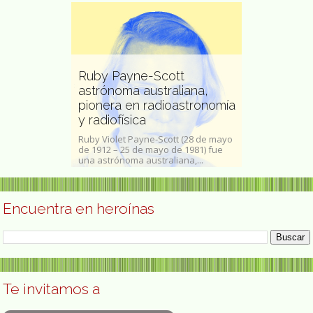
Ruby Payne-Scott
astrónoma australiana,
Fuentes
pionera en radioastronomía
Elmina Moi
y radiofísica
chilena
 (Vitoria, 27 de
Ruby Violet Payne-Scott (28 de mayo
Elmina Moisan (
na abogada y
de 1912 – 25 de mayo de 1981) fue
Santiago, 1938)
..
una astrónoma australiana,...
chilena inscrita
Encuentra en heroínas
Te invitamos a