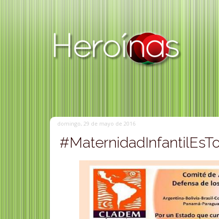
domingo, 29 de mayo de 2016
#MaternidadInfantilEsTo