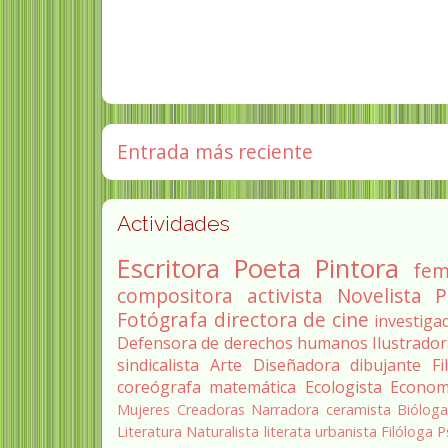
Entrada más reciente
Actividades
Escritora
Poeta
Pintora
fem
compositora
activista
Novelista
P
Fotógrafa
directora de cine
investiga
Defensora de derechos humanos
Ilustrado
sindicalista
Arte
Diseñadora
dibujante
Fi
coreógrafa
matemática
Ecologista
Econom
Mujeres Creadoras
Narradora
ceramista
Biólog
Literatura
Naturalista
literata
urbanista
Filóloga
P