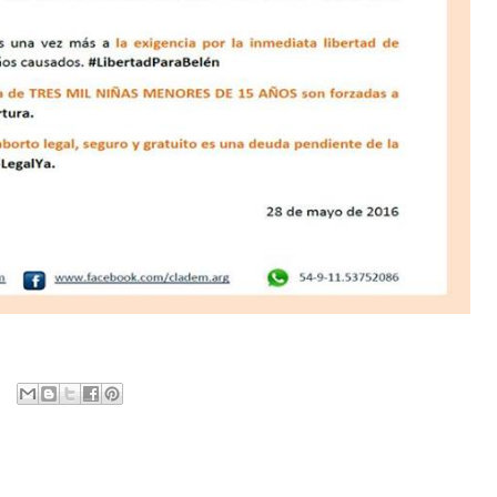
Tania Pariona Tarqui
Paula Ribó Gon
activista peruana por los
nuestra admira
derechos humanos
Rigoberta Band
Tania Edith Pariona Tarqui (Cayara,
Paula Ribó González
15 de julio de 1984) es una lideresa
de abril de 1990), m
política y trabajadora...
el nombre artístico de