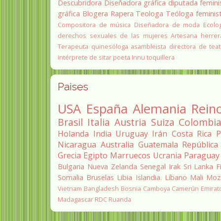
Descubridora
Diseñadora gráfica
diputada
femini
gráfica
Blogera
Rapera
Teologa
Teóloga feminis
Compositora de música
Diseñadora de moda
Ecolo
derechos sexuales de las mujeres
Artesana herrer
Terapeuta quinesóloga
asambleista
directora de teat
intérprete de sitar
poeta Innu
toquillera
Paises
USA
España
Alemania
Rein
Brasil
Italia
Austria
Suiza
Colombi
Holanda
India
Uruguay
Irán
Costa Rica
P
Nicaragua
Australia
Guatemala
República
Grecia
Egipto
Marruecos
Ucrania
Paraguay
Bulgaria
Nueva Zelanda
Senegal
Irak
Sri Lanka
F
Somalia
Bruselas
Libia
Islandia.
Líbano
Mali
Moz
Vietnam
Bangladesh
Bosnia
Camboya
Camerún
Emirat
Madagascar
RDC
Ruanda