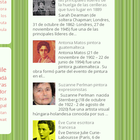
ista
la huelga de las cerilleras
tora
que tuvo lugar en 1889
Sarah Dearman (de
 los
soltera Chapman; Londres,
euta
31 de octubre de 1862​- Londres, 27 de
noviembre de 1945)​ fue una de las
oula
principales líderes de...
Antonia Matos pintora
guatemalteca
Antonia Matos (21 de
noviembre de 1902 – 22 de
junio de 1994) fue una
pintora guatemalteca . Su
ile
obra formó parte del evento de pintura
en el...
adá
ras
Suzanne Perlman pintora
expresionistas
dor
Suzanne Perlman nacida
eca
Sternberg (18 de octubre
de 1922 - 2 de agosto de
pal
2020) fue una artista visual
stan
húngara-holandesa conocida por sus ...
wait
Ève Curie escritora
francesa
Ève Denise Julie Curie-
Labouisse (París, 6 de