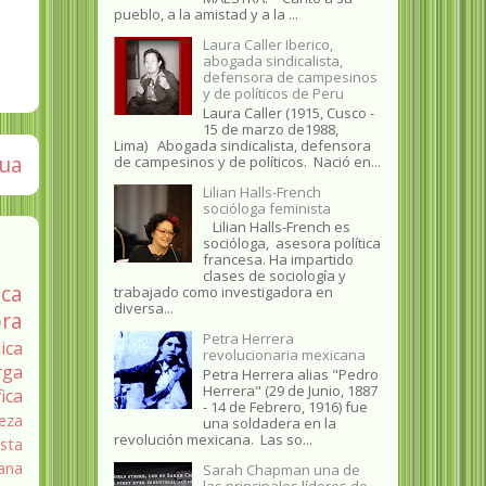
pueblo, a la amistad y a la ...
Laura Caller Iberico,
abogada sindicalista,
defensora de campesinos
y de políticos de Peru
Laura Caller (1915, Cusco -
15 de marzo de1988,
Lima) Abogada sindicalista, defensora
gua
de campesinos y de políticos. Nació en...
Lilian Halls-French
socióloga feminista
Lilian Halls-French es
socióloga, asesora política
francesa. Ha impartido
clases de sociología y
ica
trabajado como investigadora en
diversa...
ra
Petra Herrera
ica
revolucionaria mexicana
rga
Petra Herrera alias "Pedro
Herrera" (29 de Junio, 1887
fica
- 14 de Febrero, 1916) fue
eza
una soldadera en la
revolución mexicana. Las so...
sta
ana
Sarah Chapman una de
las principales líderes de