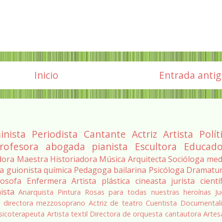
Inicio
Entrada anti
inista
Periodista
Cantante
Actriz
Artista
Polít
rofesora
abogada
pianista
Escultora
Educado
dora
Maestra
Historiadora
Música
Arquitecta
Socióloga
med
ra
guionista
química
Pedagoga
bailarina
Psicóloga
Dramatu
losofa
Enfermera
Artista plástica
cineasta
jurista
cientí
ista
Anarquista
Pintura
Rosas para todas nuestras heroínas
Ju
a
directora
mezzosoprano
Actriz de teatro
Cuentista
Documentali
sicoterapeuta
Artista textil
Directora de orquesta
cantautora
Artes