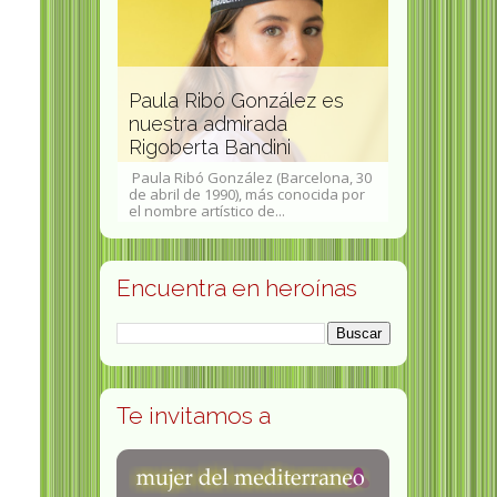
zález es
Susan Sut
da
pedagoga,
ini
Maria del Mar Bonet ¡
psicoanalis
 (Barcelona, 30
Maria del Mar Bonet i Verdaguer
Susan Sutherla
ás conocida por
(Palma de Mallorca, 27 de abril de
(Bromley Cross
...
1947) es una cantante y...
Lancashire, 24
Encuentra en heroínas
Te invitamos a