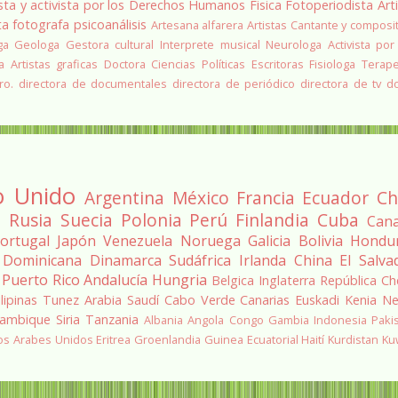
sta y activista por los Derechos Humanos
Fisica
Fotoperiodista
Art
ta
fotografa
psicoanálisis
Artesana alfarera
Artistas
Cantante y composi
ga
Geologa
Gestora cultural
Interprete musical
Neurologa
Activista por
a
Artistas graficas
Doctora Ciencias Políticas
Escritoras
Fisiologa
Terap
ro.
directora de documentales
directora de periódico
directora de tv
d
o Unido
Argentina
México
Francia
Ecuador
Ch
a
Rusia
Suecia
Polonia
Perú
Finlandia
Cuba
Can
ortugal
Japón
Venezuela
Noruega
Galicia
Bolivia
Hondu
 Dominicana
Dinamarca
Sudáfrica
Irlanda
China
El Salva
Puerto Rico
Andalucía
Hungria
Belgica
Inglaterra
República Ch
ilipinas
Tunez
Arabia Saudí
Cabo Verde
Canarias
Euskadi
Kenia
Ne
ambique
Siria
Tanzania
Albania
Angola
Congo
Gambia
Indonesia
Paki
os Arabes Unidos
Eritrea
Groenlandia
Guinea Ecuatorial
Haití
Kurdistan
Ku