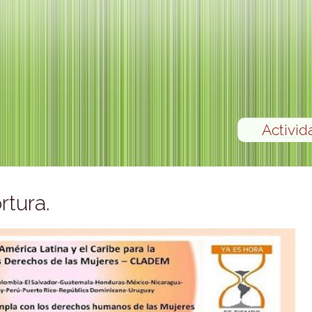
Activid
rtura.