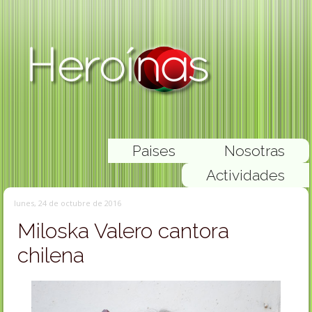
Paises
Nosotras
Actividades
lunes, 24 de octubre de 2016
Miloska Valero cantora
chilena