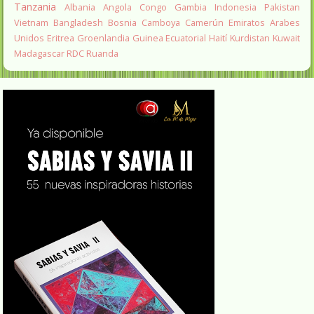
Tanzania
Albania
Angola
Congo
Gambia
Indonesia
Pakistan
Vietnam
Bangladesh
Bosnia
Camboya
Camerún
Emiratos Arabes
Unidos
Eritrea
Groenlandia
Guinea Ecuatorial
Haití
Kurdistan
Kuwait
Madagascar
RDC
Ruanda