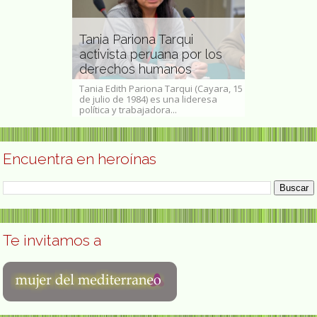
Pariona Tarqui
sta peruana por los
H
chos humanos
María Martínez ceramista
p
ith Pariona Tarqui (Cayara, 15
María Montoya Martínez, de
H
 de 1984) es una lideresa
nacimiento Maria Poveka Montoya
d
 y trabajadora...
Martinez ( San Ildefonso...
f
Encuentra en heroínas
Te invitamos a