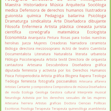
Maestra
Historiadora
Música
Arquitecta
Socióloga
medica
Defensora de derechos humanos
Ilustradora
guionista
química
Pedagoga
bailarina
Psicóloga
Dramaturga
sindicalista
Arte
Diseñadora
dibujante
Filosofa
Enfermera
Artista plástica
cineasta
jurista
científica
coreógrafa
matemática
Ecologista
Economista
Anarquista
Pintura
Rosas para todas nuestras
heroínas
Jueza
Mujeres Creadoras
Narradora
ceramista
Bióloga
directora
mezzosoprano
Actriz de teatro
Cuentista
Documentalista
Literatura
Naturalista
literata
urbanista
Filóloga
Psicoterapeuta
Artista textil
Directora de orquesta
cantautora
Artesana
Descubridora
Diseñadora gráfica
diputada
feminista y activista por los Derechos Humanos
Fisica
Fotoperiodista
Artista gráfica
Blogera
Rapera
Teologa
Teóloga feminista
fotografa
psicoanálisis
Artesana alfarera
Artistas
Cantante y compositora
Compositora de música
Diseñadora
de moda
Ecologa
Geologa
Gestora cultural
Interprete musical
Neurologa
Activista por los derechos sexuales de las mujeres
Artesana herrera
Artistas graficas
Doctora Ciencias Políticas
Escritoras
Fisiologa
Terapeuta
Terapeuta quinesóloga
asambleista