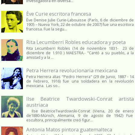
investigadora en diversa...
Ève Curie escritora francesa
Ève Denise Julie Curie-Labouisse (París, 6 de diciembre de
1905 – Nueva York, 22 de octubre de 2007) fue una escritora
francesa. Fue la segu...
Rita Lecumberri Robles educadora y poeta
Rita Lecumberri Robles (14 de noviembre 1831- 23 de
diciembre de 1.910 ) MAESTRA.- "Cantó a su pueblo, a la
amistad y a la ...
Petra Herrera revolucionaria mexicana
Petra Herrera alias "Pedro Herrera" (29 de Junio, 1887 - 14
de Febrero, 1916) fue una soldadera en la revolución
mexicana. Las so...
Ilse Beatrice Twardowski-Conrat artista
austriaca
Ilse BeatriceTwardowski-Conrat (Viena, 20 de enero
de1880-Múnich, Alemania, 9 de agosto de 1942) Fue
escultora, principalmente creó figur...
Antonia Matos pintora guatemalteca