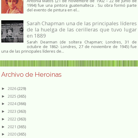
Antonia Matos (21 de noviembre de 1902 – 22 de junio de
1994) fue una pintora guatemalteca . Su obra formó parte
del evento de pintura en el...
Sarah Chapman una de las principales líderes
de la huelga de las cerilleras que tuvo lugar
en 1889
Sarah Dearman (de soltera Chapman; Londres, 31 de
octubre de 1862​- Londres, 27 de noviembre de 1945)​ fue
una de las principales líderes de...
Archivo de Heroinas
2026
(229)
►
2025
(365)
►
2024
(366)
►
2023
(363)
►
2022
(363)
►
2021
(365)
►
2020
(365)
►