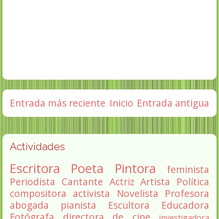
Entrada más reciente
Inicio
Entrada antigua
Actividades
Escritora
Poeta
Pintora
feminista
Periodista
Cantante
Actriz
Artista
Política
compositora
activista
Novelista
Profesora
abogada
pianista
Escultora
Educadora
Fotógrafa
directora de cine
investigadora