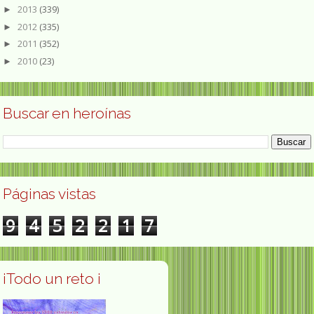
2013
(339)
►
2012
(335)
►
2011
(352)
►
2010
(23)
►
Buscar en heroínas
Páginas vistas
9
4
5
2
2
1
7
¡Todo un reto ¡