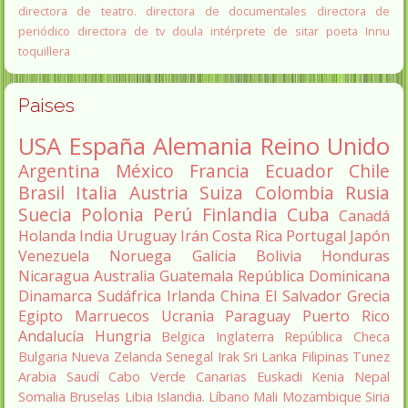
directora de teatro.
directora de documentales
directora de
periódico
directora de tv
doula
intérprete de sitar
poeta Innu
toquillera
Paises
USA
España
Alemania
Reino Unido
Argentina
México
Francia
Ecuador
Chile
Brasil
Italia
Austria
Suiza
Colombia
Rusia
Suecia
Polonia
Perú
Finlandia
Cuba
Canadá
Holanda
India
Uruguay
Irán
Costa Rica
Portugal
Japón
Venezuela
Noruega
Galicia
Bolivia
Honduras
Nicaragua
Australia
Guatemala
República Dominicana
Dinamarca
Sudáfrica
Irlanda
China
El Salvador
Grecia
Egipto
Marruecos
Ucrania
Paraguay
Puerto Rico
Andalucía
Hungria
Belgica
Inglaterra
República Checa
Bulgaria
Nueva Zelanda
Senegal
Irak
Sri Lanka
Filipinas
Tunez
Arabia Saudí
Cabo Verde
Canarias
Euskadi
Kenia
Nepal
Somalia
Bruselas
Libia
Islandia.
Líbano
Mali
Mozambique
Siria