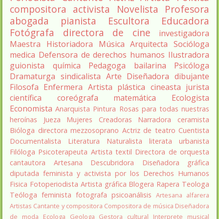
compositora
activista
Novelista
Profesora
abogada
pianista
Escultora
Educadora
Fotógrafa
directora de cine
investigadora
Maestra
Historiadora
Música
Arquitecta
Socióloga
medica
Defensora de derechos humanos
Ilustradora
guionista
química
Pedagoga
bailarina
Psicóloga
Dramaturga
sindicalista
Arte
Diseñadora
dibujante
Filosofa
Enfermera
Artista plástica
cineasta
jurista
científica
coreógrafa
matemática
Ecologista
Economista
Anarquista
Pintura
Rosas para todas nuestras
heroínas
Jueza
Mujeres Creadoras
Narradora
ceramista
Bióloga
directora
mezzosoprano
Actriz de teatro
Cuentista
Documentalista
Literatura
Naturalista
literata
urbanista
Filóloga
Psicoterapeuta
Artista textil
Directora de orquesta
cantautora
Artesana
Descubridora
Diseñadora gráfica
diputada
feminista y activista por los Derechos Humanos
Fisica
Fotoperiodista
Artista gráfica
Blogera
Rapera
Teologa
Teóloga feminista
fotografa
psicoanálisis
Artesana alfarera
Artistas
Cantante y compositora
Compositora de música
Diseñadora
de moda
Ecologa
Geologa
Gestora cultural
Interprete musical