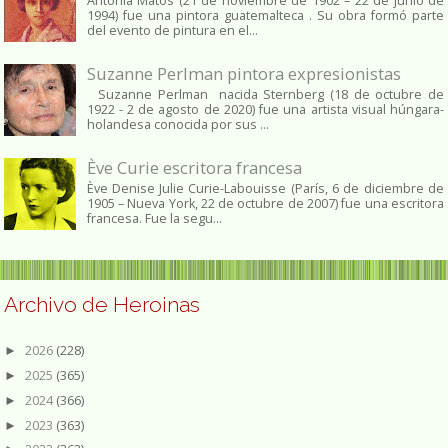
Antonia Matos (21 de noviembre de 1902 – 22 de junio de
1994) fue una pintora guatemalteca . Su obra formó parte
del evento de pintura en el...
Suzanne Perlman pintora expresionistas
Suzanne Perlman nacida Sternberg (18 de octubre de
1922 - 2 de agosto de 2020) fue una artista visual húngara-
holandesa conocida por sus ...
Ève Curie escritora francesa
Ève Denise Julie Curie-Labouisse (París, 6 de diciembre de
1905 – Nueva York, 22 de octubre de 2007) fue una escritora
francesa. Fue la segu...
Archivo de Heroinas
2026
(228)
►
2025
(365)
►
2024
(366)
►
2023
(363)
►