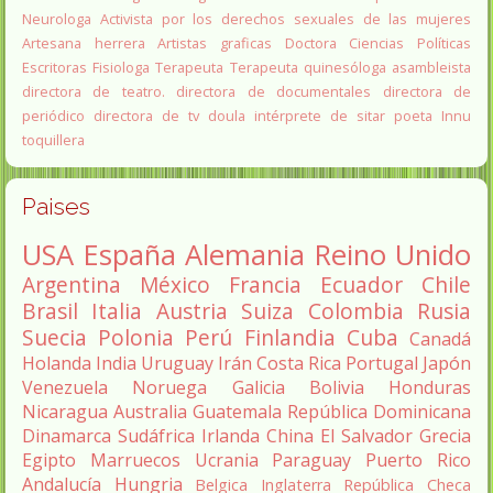
Neurologa
Activista por los derechos sexuales de las mujeres
Artesana herrera
Artistas graficas
Doctora Ciencias Políticas
Escritoras
Fisiologa
Terapeuta
Terapeuta quinesóloga
asambleista
directora de teatro.
directora de documentales
directora de
periódico
directora de tv
doula
intérprete de sitar
poeta Innu
toquillera
Paises
USA
España
Alemania
Reino Unido
Argentina
México
Francia
Ecuador
Chile
Brasil
Italia
Austria
Suiza
Colombia
Rusia
Suecia
Polonia
Perú
Finlandia
Cuba
Canadá
Holanda
India
Uruguay
Irán
Costa Rica
Portugal
Japón
Venezuela
Noruega
Galicia
Bolivia
Honduras
Nicaragua
Australia
Guatemala
República Dominicana
Dinamarca
Sudáfrica
Irlanda
China
El Salvador
Grecia
Egipto
Marruecos
Ucrania
Paraguay
Puerto Rico
Andalucía
Hungria
Belgica
Inglaterra
República Checa