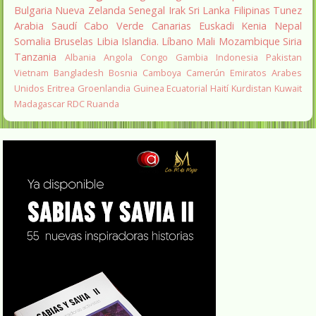
Bulgaria
Nueva Zelanda
Senegal
Irak
Sri Lanka
Filipinas
Tunez
Arabia Saudí
Cabo Verde
Canarias
Euskadi
Kenia
Nepal
Somalia
Bruselas
Libia
Islandia.
Líbano
Mali
Mozambique
Siria
Tanzania
Albania
Angola
Congo
Gambia
Indonesia
Pakistan
Vietnam
Bangladesh
Bosnia
Camboya
Camerún
Emiratos Arabes
Unidos
Eritrea
Groenlandia
Guinea Ecuatorial
Haití
Kurdistan
Kuwait
Madagascar
RDC
Ruanda