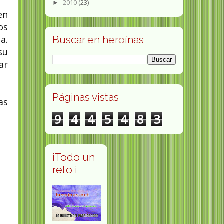
2010
(23)
►
en
os
Buscar en heroínas
a.
su
ar
Páginas vistas
as
9
4
4
5
4
8
3
¡Todo un
reto ¡