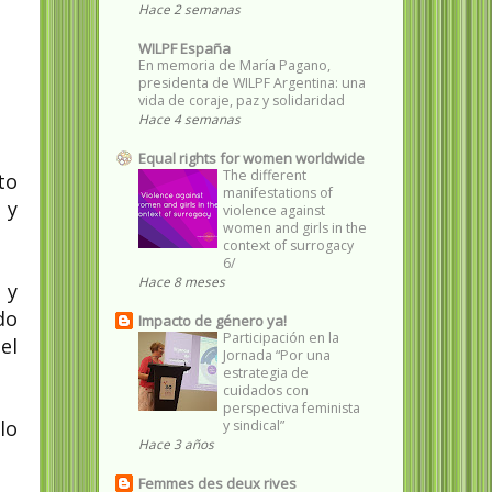
Hace 2 semanas
WILPF España
En memoria de María Pagano,
presidenta de WILPF Argentina: una
vida de coraje, paz y solidaridad
Hace 4 semanas
Equal rights for women worldwide
The different
to
manifestations of
 y
violence against
women and girls in the
context of surrogacy
6/
Hace 8 meses
 y
do
Impacto de género ya!
Participación en la
el
Jornada “Por una
estrategia de
cuidados con
perspectiva feminista
lo
y sindical”
Hace 3 años
Femmes des deux rives