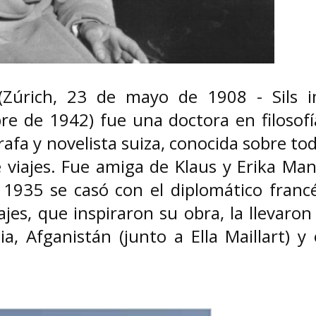
Mireia Bofill Abelló
traductora, editora y
Niède Guidon 
Zúrich, 23 de mayo de 1908 - Sils 
feminista
brasileña
Mireia Bofill Abelló ( Santiago de
Niède Guidon ( Jaú ,
e de 1942) fue una doctora en filosofí
Chile , 1944) es una traductora y
1933 - São Raimundo 
editora de profesión desde el...
junio de 2025 ) fue un
rafa y novelista suiza, conocida sobre to
e viajes. Fue amiga de Klaus y Erika Ma
1935 se casó con el diplomático franc
ajes, que inspiraron su obra, la llevaron
a, Afganistán (junto a Ella Maillart) y 