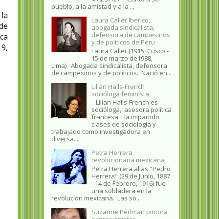
pueblo, a la amistad y a la ...
 la
Laura Caller Iberico,
de
abogada sindicalista,
defensora de campesinos
ica
y de políticos de Peru
9,
Laura Caller (1915, Cusco -
15 de marzo de1988,
Lima) Abogada sindicalista, defensora
de campesinos y de políticos. Nació en...
Lilian Halls-French
socióloga feminista
Lilian Halls-French es
socióloga, asesora política
francesa. Ha impartido
clases de sociología y
trabajado como investigadora en
diversa...
Petra Herrera
revolucionaria mexicana
Petra Herrera alias "Pedro
Herrera" (29 de Junio, 1887
- 14 de Febrero, 1916) fue
una soldadera en la
revolución mexicana. Las so...
Suzanne Perlman pintora
expresionistas