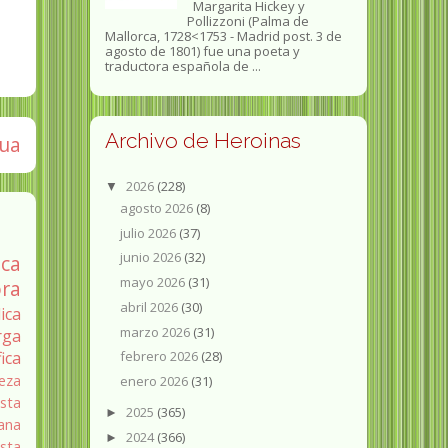
Margarita Hickey y
Pollizzoni (Palma de
Mallorca, 1728<1753 - Madrid post. 3 de
agosto de 1801) fue una poeta y
traductora española de ...
Archivo de Heroinas
gua
2026
(228)
▼
agosto 2026
(8)
julio 2026
(37)
junio 2026
(32)
ica
mayo 2026
(31)
ra
abril 2026
(30)
ica
marzo 2026
(31)
rga
fica
febrero 2026
(28)
eza
enero 2026
(31)
sta
2025
(365)
►
ana
2024
(366)
►
ista