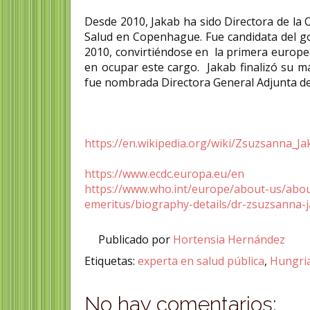
Desde 2010, Jakab ha sido Directora de la 
Salud en Copenhague. Fue candidata del g
2010, convirtiéndose en la primera europea
en ocupar este cargo. Jakab finalizó su 
fue nombrada Directora General Adjunta de
https://en.wikipedia.org/wiki/Zsuzsanna_Ja
https://www.ecdc.europa.eu/en
https://www.who.int/europe/about-us/abou
emeritus/biography-details/dr-zsuzsanna-
Publicado por
Hortensia Hernández
Etiquetas:
experta en salud pública
,
Hungri
No hay comentarios: