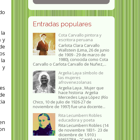
do
Entradas populares
 la
Cota Carvallo pintora y
n y
escritora peruana
Carlota Clara Carvallo
 de
Wallstein (Lima, 26 de junio
os
de 1909 - 29 de marzo de
1980), conocida como Cota
 la
Carvallo o Carlota Carvallo de Nuñez,...
 y
Argelia Laya símbolo de
las mujeres
afrovenezolanas
res
Argelia Laya , Mujer que
hace historia Argelia
 de
Mercedes Laya López (Río
ia
Chico, 10 de julio de 1926-27 de
noviembre de 1997) fue una docente...
Rita Lecumberri Robles
educadora y poeta
 en
Rita Lecumberri Robles (14
ron
de noviembre 1831- 23 de
diciembre de 1.910 )
MAESTRA.- "Cantó a su