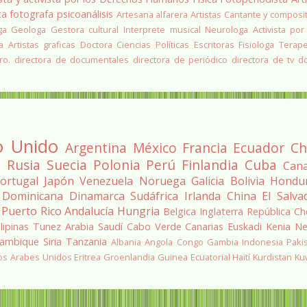
ta
fotografa
psicoanálisis
Artesana alfarera
Artistas
Cantante y composi
ga
Geologa
Gestora cultural
Interprete musical
Neurologa
Activista por
a
Artistas graficas
Doctora Ciencias Políticas
Escritoras
Fisiologa
Terap
ro.
directora de documentales
directora de periódico
directora de tv
d
o Unido
Argentina
México
Francia
Ecuador
Ch
a
Rusia
Suecia
Polonia
Perú
Finlandia
Cuba
Can
ortugal
Japón
Venezuela
Noruega
Galicia
Bolivia
Hondu
 Dominicana
Dinamarca
Sudáfrica
Irlanda
China
El Salva
Puerto Rico
Andalucía
Hungria
Belgica
Inglaterra
República Ch
ilipinas
Tunez
Arabia Saudí
Cabo Verde
Canarias
Euskadi
Kenia
Ne
ambique
Siria
Tanzania
Albania
Angola
Congo
Gambia
Indonesia
Paki
os Arabes Unidos
Eritrea
Groenlandia
Guinea Ecuatorial
Haití
Kurdistan
Ku