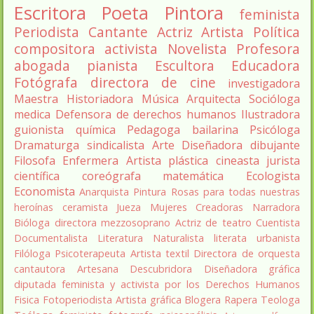
Escritora
Poeta
Pintora
feminista
Periodista
Cantante
Actriz
Artista
Política
compositora
activista
Novelista
Profesora
abogada
pianista
Escultora
Educadora
Fotógrafa
directora de cine
investigadora
Maestra
Historiadora
Música
Arquitecta
Socióloga
medica
Defensora de derechos humanos
Ilustradora
guionista
química
Pedagoga
bailarina
Psicóloga
Dramaturga
sindicalista
Arte
Diseñadora
dibujante
Filosofa
Enfermera
Artista plástica
cineasta
jurista
científica
coreógrafa
matemática
Ecologista
Economista
Anarquista
Pintura
Rosas para todas nuestras
heroínas
ceramista
Jueza
Mujeres Creadoras
Narradora
Bióloga
directora
mezzosoprano
Actriz de teatro
Cuentista
Documentalista
Literatura
Naturalista
literata
urbanista
Filóloga
Psicoterapeuta
Artista textil
Directora de orquesta
cantautora
Artesana
Descubridora
Diseñadora gráfica
diputada
feminista y activista por los Derechos Humanos
Fisica
Fotoperiodista
Artista gráfica
Blogera
Rapera
Teologa