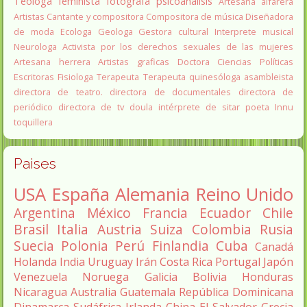
Teóloga feminista
fotografa
psicoanálisis
Artesana alfarera
Artistas
Cantante y compositora
Compositora de música
Diseñadora
de moda
Ecologa
Geologa
Gestora cultural
Interprete musical
Neurologa
Activista por los derechos sexuales de las mujeres
Artesana herrera
Artistas graficas
Doctora Ciencias Políticas
Escritoras
Fisiologa
Terapeuta
Terapeuta quinesóloga
asambleista
directora de teatro.
directora de documentales
directora de
periódico
directora de tv
doula
intérprete de sitar
poeta Innu
toquillera
Paises
USA
España
Alemania
Reino Unido
Argentina
México
Francia
Ecuador
Chile
Brasil
Italia
Austria
Suiza
Colombia
Rusia
Suecia
Polonia
Perú
Finlandia
Cuba
Canadá
Holanda
India
Uruguay
Irán
Costa Rica
Portugal
Japón
Venezuela
Noruega
Galicia
Bolivia
Honduras
Nicaragua
Australia
Guatemala
República Dominicana
Dinamarca
Sudáfrica
Irlanda
China
El Salvador
Grecia