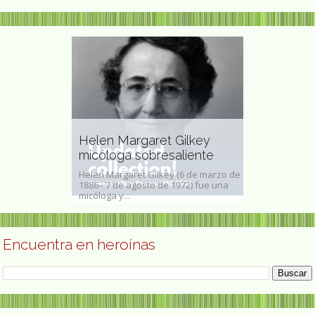
Gina Varga
sar poeta y
Helen Margaret Gilkey
escritora e
leña
micóloga sobresaliente
peruana
ar (Río de
Helen Margaret Gilkey (6 de marzo de
Virginia Vargas
1952 - ibídem, 29
1886– 7 de agosto de 1972) fue una
julio de 1945) 
e...
micóloga y...
escritora e inve
Encuentra en heroínas