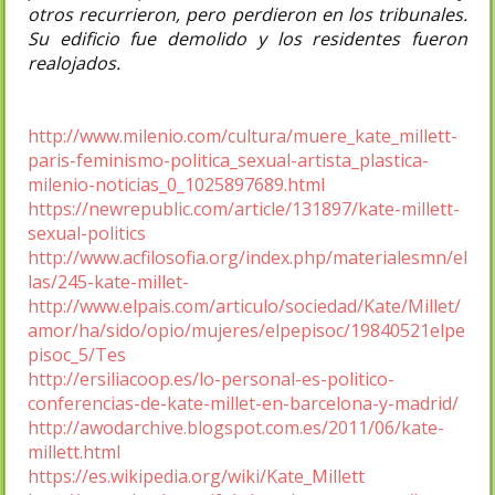
otros recurrieron, pero perdieron en los tribunales.
Su edificio fue demolido y los residentes fueron
realojados.
http://www.milenio.com/cultura/muere_kate_millett-
paris-feminismo-politica_sexual-artista_plastica-
milenio-noticias_0_1025897689.html
https://newrepublic.com/article/131897/kate-millett-
sexual-politics
http://www.acfilosofia.org/index.php/materialesmn/el
las/245-kate-millet-
http://www.elpais.com/articulo/sociedad/Kate/Millet/
amor/ha/sido/opio/mujeres/elpepisoc/19840521elpe
pisoc_5/Tes
http://ersiliacoop.es/lo-personal-es-politico-
conferencias-de-kate-millet-en-barcelona-y-madrid/
http://awodarchive.blogspot.com.es/2011/06/kate-
millett.html
https://es.wikipedia.org/wiki/Kate_Millett