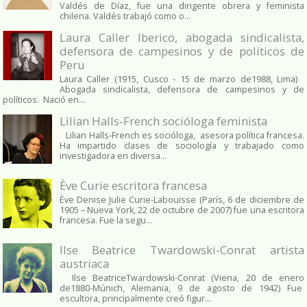
Valdés de Díaz, fue una dirigente obrera y feminista
chilena. Valdés trabajó como o...
Laura Caller Iberico, abogada sindicalista,
defensora de campesinos y de políticos de
Peru
Laura Caller (1915, Cusco - 15 de marzo de1988, Lima)
Abogada sindicalista, defensora de campesinos y de
políticos. Nació en...
Lilian Halls-French socióloga feminista
Lilian Halls-French es socióloga, asesora política francesa.
Ha impartido clases de sociología y trabajado como
investigadora en diversa...
Ève Curie escritora francesa
Ève Denise Julie Curie-Labouisse (París, 6 de diciembre de
1905 – Nueva York, 22 de octubre de 2007) fue una escritora
francesa. Fue la segu...
Ilse Beatrice Twardowski-Conrat artista
austriaca
Ilse BeatriceTwardowski-Conrat (Viena, 20 de enero
de1880-Múnich, Alemania, 9 de agosto de 1942) Fue
escultora, principalmente creó figur...