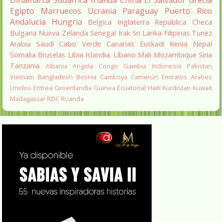
Egipto
Marruecos
Ucrania
Paraguay
Puerto Rico
Andalucía
Hungria
Belgica
Inglaterra
República Checa
Bulgaria
Nueva Zelanda
Senegal
Irak
Sri Lanka
Filipinas
Tunez
Arabia Saudí
Cabo Verde
Canarias
Euskadi
Kenia
Nepal
Somalia
Bruselas
Libia
Islandia.
Líbano
Mali
Mozambique
Siria
Tanzania
Albania
Angola
Congo
Gambia
Indonesia
Pakistan
Vietnam
Bangladesh
Bosnia
Camboya
Camerún
Emiratos Arabes
Unidos
Eritrea
Groenlandia
Guinea Ecuatorial
Haití
Kurdistan
Kuwait
Madagascar
RDC
Ruanda