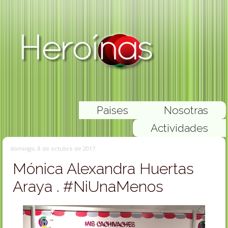
Paises
Nosotras
Actividades
domingo, 8 de octubre de 2017
Mónica Alexandra Huertas
Araya . #NiUnaMenos