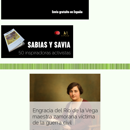
Engracia del Río de la Vega
ntora
maestra zamorana víctima
Pura Vázq
de la guerra civil
gallega