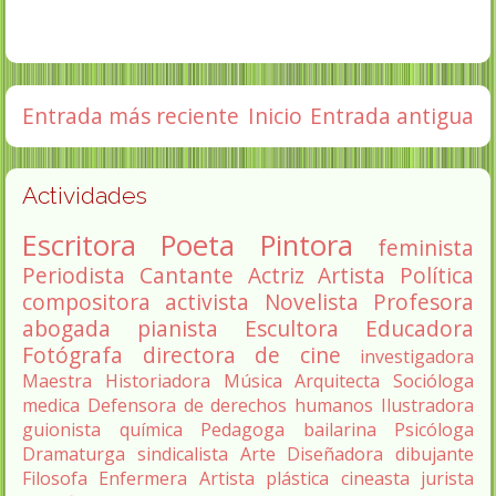
Entrada más reciente
Inicio
Entrada antigua
Actividades
Escritora
Poeta
Pintora
feminista
Periodista
Cantante
Actriz
Artista
Política
compositora
activista
Novelista
Profesora
abogada
pianista
Escultora
Educadora
Fotógrafa
directora de cine
investigadora
Maestra
Historiadora
Música
Arquitecta
Socióloga
medica
Defensora de derechos humanos
Ilustradora
guionista
química
Pedagoga
bailarina
Psicóloga
Dramaturga
sindicalista
Arte
Diseñadora
dibujante
Filosofa
Enfermera
Artista plástica
cineasta
jurista