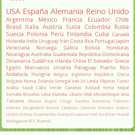
USA
España
Alemania
Reino Unido
Argentina
México
Francia
Ecuador
Chile
Brasil
Italia
Austria
Suiza
Colombia
Rusia
Suecia
Polonia
Perú
Finlandia
Cuba
Canadá
Holanda
India
Uruguay
Irán
Costa Rica
Portugal
Japón
Venezuela
Noruega
Galicia
Bolivia
Honduras
Nicaragua
Australia
Guatemala
República Dominicana
Dinamarca
Sudáfrica
Irlanda
China
El Salvador
Grecia
Egipto
Marruecos
Ucrania
Paraguay
Puerto Rico
Andalucía
Hungria
Belgica
Inglaterra
República Checa
Bulgaria
Nueva Zelanda
Senegal
Irak
Sri Lanka
Filipinas
Tunez
Arabia Saudí
Cabo Verde
Canarias
Euskadi
Kenia
Nepal
Somalia
Bruselas
Libia
Islandia.
Líbano
Mali
Mozambique
Siria
Tanzania
Albania
Angola
Congo
Gambia
Indonesia
Pakistan
Vietnam
Bangladesh
Bosnia
Camboya
Camerún
Emiratos Arabes
Unidos
Eritrea
Groenlandia
Guinea Ecuatorial
Haití
Kurdistan
Kuwait
Madagascar
RDC
Ruanda