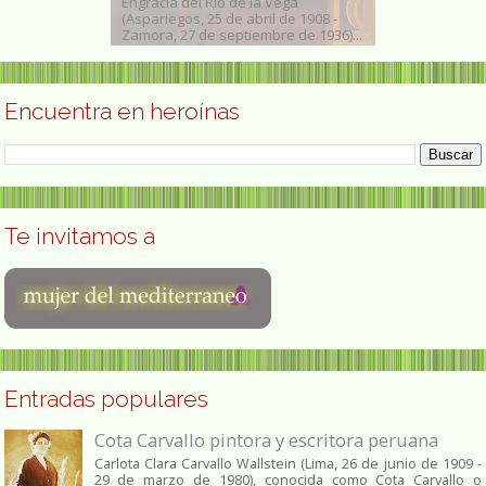
880, gouache,
Engracia del Río de la Vega
Carmen Pura V
 papel, 32,7 x
(Aspariegos, 25 de abril de 1908 -
(Orense, 31 de 
.
Zamora, 27 de septiembre de 1936)...
de julio de 2006
Encuentra en heroínas
Te invitamos a
Entradas populares
Cota Carvallo pintora y escritora peruana
Carlota Clara Carvallo Wallstein (Lima, 26 de junio de 1909 -
29 de marzo de 1980), conocida como Cota Carvallo o