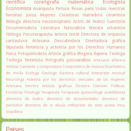
científica
coreógrafa
matemática
Ecologista
Economista
Anarquista
Pintura
Rosas para todas nuestras
heroínas
Jueza
Mujeres Creadoras
Narradora
ceramista
Bióloga
directora
mezzosoprano
Actriz de teatro
Cuentista
Documentalista
Literatura
Naturalista
literata
urbanista
Filóloga
Psicoterapeuta
Artista textil
Directora de orquesta
cantautora
Artesana
Descubridora
Diseñadora gráfica
diputada
feminista y activista por los Derechos Humanos
Fisica
Fotoperiodista
Artista gráfica
Blogera
Rapera
Teologa
Teóloga feminista
fotografa
psicoanálisis
Artesana alfarera
Artistas
Cantante y compositora
Compositora de música
Diseñadora
de moda
Ecologa
Geologa
Gestora cultural
Interprete musical
Neurologa
Activista por los derechos sexuales de las mujeres
Artesana herrera
Artistas graficas
Doctora Ciencias Políticas
Escritoras
Fisiologa
Terapeuta
Terapeuta quinesóloga
asambleista
directora de teatro.
directora de documentales
directora de
periódico
directora de tv
doula
intérprete de sitar
poeta Innu
toquillera
Paises