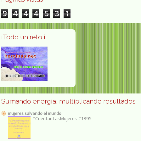
9
4
4
4
5
3
1
¡Todo un reto ¡
Sumando energía, multiplicando resultados
mujeres salvando el mundo
#CuentanLasMujeres #1395