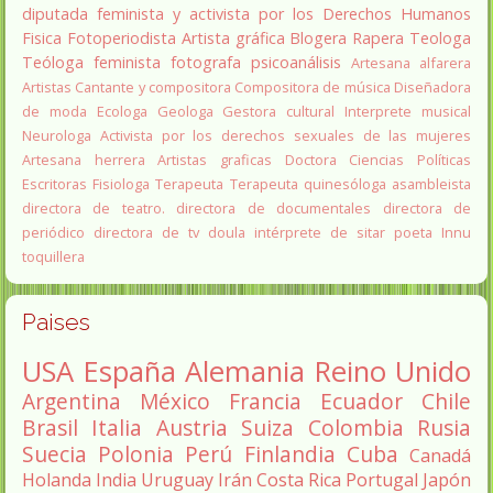
diputada
feminista y activista por los Derechos Humanos
Fisica
Fotoperiodista
Artista gráfica
Blogera
Rapera
Teologa
Teóloga feminista
fotografa
psicoanálisis
Artesana alfarera
Artistas
Cantante y compositora
Compositora de música
Diseñadora
de moda
Ecologa
Geologa
Gestora cultural
Interprete musical
Neurologa
Activista por los derechos sexuales de las mujeres
Artesana herrera
Artistas graficas
Doctora Ciencias Políticas
Escritoras
Fisiologa
Terapeuta
Terapeuta quinesóloga
asambleista
directora de teatro.
directora de documentales
directora de
periódico
directora de tv
doula
intérprete de sitar
poeta Innu
toquillera
Paises
USA
España
Alemania
Reino Unido
Argentina
México
Francia
Ecuador
Chile
Brasil
Italia
Austria
Suiza
Colombia
Rusia
Suecia
Polonia
Perú
Finlandia
Cuba
Canadá
Holanda
India
Uruguay
Irán
Costa Rica
Portugal
Japón