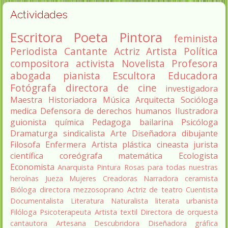
Actividades
Escritora
Poeta
Pintora
feminista
Periodista
Cantante
Actriz
Artista
Política
compositora
activista
Novelista
Profesora
abogada
pianista
Escultora
Educadora
Fotógrafa
directora de cine
investigadora
Maestra
Historiadora
Música
Arquitecta
Socióloga
medica
Defensora de derechos humanos
Ilustradora
guionista
química
Pedagoga
bailarina
Psicóloga
Dramaturga
sindicalista
Arte
Diseñadora
dibujante
Filosofa
Enfermera
Artista plástica
cineasta
jurista
científica
coreógrafa
matemática
Ecologista
Economista
Anarquista
Pintura
Rosas para todas nuestras
heroínas
Jueza
Mujeres Creadoras
Narradora
ceramista
Bióloga
directora
mezzosoprano
Actriz de teatro
Cuentista
Documentalista
Literatura
Naturalista
literata
urbanista
Filóloga
Psicoterapeuta
Artista textil
Directora de orquesta
cantautora
Artesana
Descubridora
Diseñadora gráfica