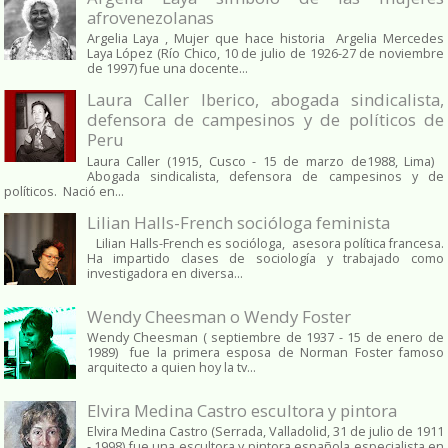
afrovenezolanas
Argelia Laya , Mujer que hace historia Argelia Mercedes
Laya López (Río Chico, 10 de julio de 1926-27 de noviembre
de 1997) fue una docente...
Laura Caller Iberico, abogada sindicalista,
defensora de campesinos y de políticos de
Peru
Laura Caller (1915, Cusco - 15 de marzo de1988, Lima)
Abogada sindicalista, defensora de campesinos y de
políticos. Nació en...
Lilian Halls-French socióloga feminista
Lilian Halls-French es socióloga, asesora política francesa.
Ha impartido clases de sociología y trabajado como
investigadora en diversa...
Wendy Cheesman o Wendy Foster
Wendy Cheesman ( septiembre de 1937 - 15 de enero de
1989) fue la primera esposa de Norman Foster famoso
arquitecto a quien hoy la tv...
Elvira Medina Castro escultora y pintora
Elvira Medina Castro (Serrada, Valladolid, 31 de julio de 1911
- 1998) fue una escultora y pintora española especialista en