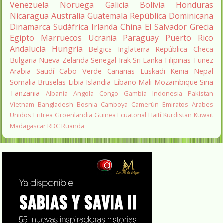
Venezuela
Noruega
Galicia
Bolivia
Honduras
Nicaragua
Australia
Guatemala
República Dominicana
Dinamarca
Sudáfrica
Irlanda
China
El Salvador
Grecia
Egipto
Marruecos
Ucrania
Paraguay
Puerto Rico
Andalucía
Hungria
Belgica
Inglaterra
República Checa
Bulgaria
Nueva Zelanda
Senegal
Irak
Sri Lanka
Filipinas
Tunez
Arabia Saudí
Cabo Verde
Canarias
Euskadi
Kenia
Nepal
Somalia
Bruselas
Libia
Islandia.
Líbano
Mali
Mozambique
Siria
Tanzania
Albania
Angola
Congo
Gambia
Indonesia
Pakistan
Vietnam
Bangladesh
Bosnia
Camboya
Camerún
Emiratos Arabes
Unidos
Eritrea
Groenlandia
Guinea Ecuatorial
Haití
Kurdistan
Kuwait
Madagascar
RDC
Ruanda