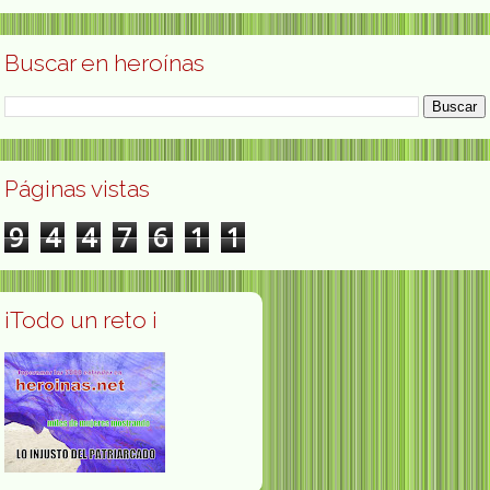
Buscar en heroínas
Páginas vistas
9
4
4
7
6
1
1
¡Todo un reto ¡