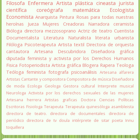
Filosofa
Enfermera
Artista plástica
cineasta
jurista
científica
coreógrafa
matemática
Ecologista
Economista
Anarquista
Pintura
Rosas para todas nuestras
heroínas
Jueza
Mujeres Creadoras
Narradora
ceramista
Bióloga
directora
mezzosoprano
Actriz de teatro
Cuentista
Documentalista
Literatura
Naturalista
literata
urbanista
Filóloga
Psicoterapeuta
Artista textil
Directora de orquesta
cantautora
Artesana
Descubridora
Diseñadora gráfica
diputada
feminista y activista por los Derechos Humanos
Fisica
Fotoperiodista
Artista gráfica
Blogera
Rapera
Teologa
Teóloga feminista
fotografa
psicoanálisis
Artesana alfarera
Artistas
Cantante y compositora
Compositora de música
Diseñadora
de moda
Ecologa
Geologa
Gestora cultural
Interprete musical
Neurologa
Activista por los derechos sexuales de las mujeres
Artesana herrera
Artistas graficas
Doctora Ciencias Políticas
Escritoras
Fisiologa
Terapeuta
Terapeuta quinesóloga
asambleista
directora de teatro.
directora de documentales
directora de
periódico
directora de tv
doula
intérprete de sitar
poeta Innu
toquillera