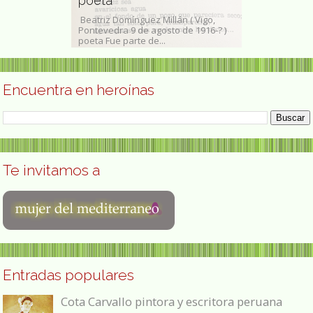
poeta
medioambi
ïa, Argelia 10 de
Beatriz Domínguez Millán ( Vigo,
Julia del Carme
 abogada,
Pontevedra 9 de agosto de 1916-? )
(Máfil, 16 de ju
poeta Fue parte de...
noviembre de 20
Encuentra en heroínas
Te invitamos a
Entradas populares
Cota Carvallo pintora y escritora peruana