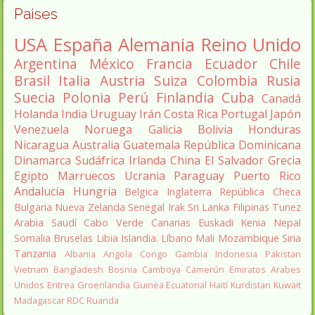
Paises
USA
España
Alemania
Reino Unido
Argentina
México
Francia
Ecuador
Chile
Brasil
Italia
Austria
Suiza
Colombia
Rusia
Suecia
Polonia
Perú
Finlandia
Cuba
Canadá
Holanda
India
Uruguay
Irán
Costa Rica
Portugal
Japón
Venezuela
Noruega
Galicia
Bolivia
Honduras
Nicaragua
Australia
Guatemala
República Dominicana
Dinamarca
Sudáfrica
Irlanda
China
El Salvador
Grecia
Egipto
Marruecos
Ucrania
Paraguay
Puerto Rico
Andalucía
Hungria
Belgica
Inglaterra
República Checa
Bulgaria
Nueva Zelanda
Senegal
Irak
Sri Lanka
Filipinas
Tunez
Arabia Saudí
Cabo Verde
Canarias
Euskadi
Kenia
Nepal
Somalia
Bruselas
Libia
Islandia.
Líbano
Mali
Mozambique
Siria
Tanzania
Albania
Angola
Congo
Gambia
Indonesia
Pakistan
Vietnam
Bangladesh
Bosnia
Camboya
Camerún
Emiratos Arabes
Unidos
Eritrea
Groenlandia
Guinea Ecuatorial
Haití
Kurdistan
Kuwait
Madagascar
RDC
Ruanda