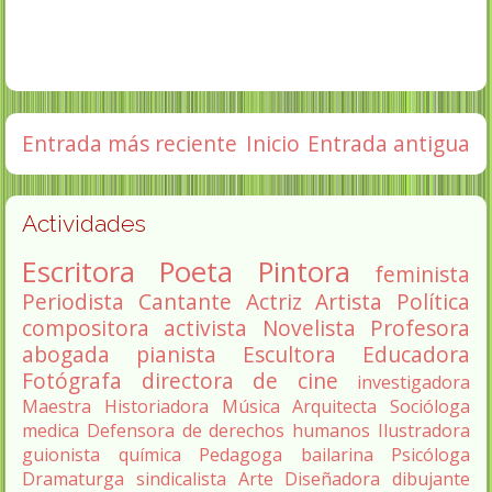
Entrada más reciente
Inicio
Entrada antigua
Actividades
Escritora
Poeta
Pintora
feminista
Periodista
Cantante
Actriz
Artista
Política
compositora
activista
Novelista
Profesora
abogada
pianista
Escultora
Educadora
Fotógrafa
directora de cine
investigadora
Maestra
Historiadora
Música
Arquitecta
Socióloga
medica
Defensora de derechos humanos
Ilustradora
guionista
química
Pedagoga
bailarina
Psicóloga
Dramaturga
sindicalista
Arte
Diseñadora
dibujante