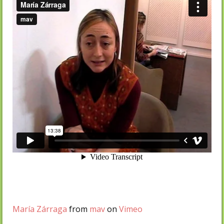
Marí­a Zárraga
from
mav
on
Vimeo