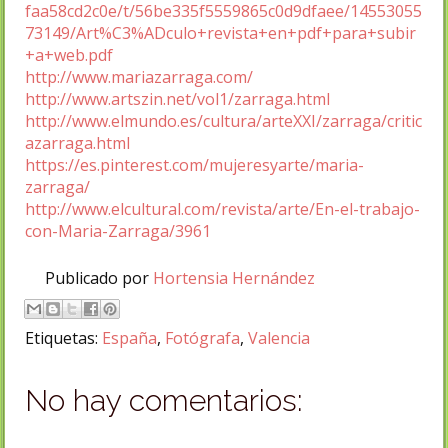
faa58cd2c0e/t/56be335f5559865c0d9dfaee/14553055
73149/Art%C3%ADculo+revista+en+pdf+para+subir
+a+web.pdf
http://www.mariazarraga.com/
http://www.artszin.net/vol1/zarraga.html
http://www.elmundo.es/cultura/arteXXI/zarraga/critic
azarraga.html
https://es.pinterest.com/mujeresyarte/maria-
zarraga/
http://www.elcultural.com/revista/arte/En-el-trabajo-
con-Maria-Zarraga/3961
Publicado por
Hortensia Hernández
Etiquetas:
España
,
Fotógrafa
,
Valencia
No hay comentarios: