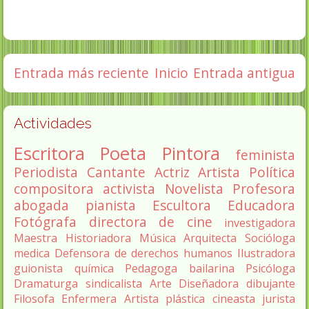
Entrada más reciente
Inicio
Entrada antigua
Actividades
Escritora
Poeta
Pintora
feminista
Periodista
Cantante
Actriz
Artista
Política
compositora
activista
Novelista
Profesora
abogada
pianista
Escultora
Educadora
Fotógrafa
directora de cine
investigadora
Maestra
Historiadora
Música
Arquitecta
Socióloga
medica
Defensora de derechos humanos
Ilustradora
guionista
química
Pedagoga
bailarina
Psicóloga
Dramaturga
sindicalista
Arte
Diseñadora
dibujante
Filosofa
Enfermera
Artista plástica
cineasta
jurista