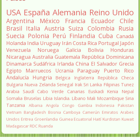
USA
España
Alemania
Reino Unido
Argentina
México
Francia
Ecuador
Chile
Brasil
Italia
Austria
Suiza
Colombia
Rusia
Suecia
Polonia
Perú
Finlandia
Cuba
Canadá
Holanda
India
Uruguay
Irán
Costa Rica
Portugal
Japón
Venezuela
Noruega
Galicia
Bolivia
Honduras
Nicaragua
Australia
Guatemala
República Dominicana
Dinamarca
Sudáfrica
Irlanda
China
El Salvador
Grecia
Egipto
Marruecos
Ucrania
Paraguay
Puerto Rico
Andalucía
Hungria
Belgica
Inglaterra
República Checa
Bulgaria
Nueva Zelanda
Senegal
Irak
Sri Lanka
Filipinas
Tunez
Arabia Saudí
Cabo Verde
Canarias
Euskadi
Kenia
Nepal
Somalia
Bruselas
Libia
Islandia.
Líbano
Mali
Mozambique
Siria
Tanzania
Albania
Angola
Congo
Gambia
Indonesia
Pakistan
Vietnam
Bangladesh
Bosnia
Camboya
Camerún
Emiratos Arabes
Unidos
Eritrea
Groenlandia
Guinea Ecuatorial
Haití
Kurdistan
Kuwait
Madagascar
RDC
Ruanda