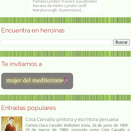
don Travers (seudónimo
Isabel de Obaldía (Washington D. C.,
Carm
e Helen Lyndon Goff;
1957) es una artista plástica
(Cot
h, Queensland,...
panameña,​ hija de madre...
Amba
Encuentra en heroínas
Te invitamos a
Entradas populares
Cota Carvallo pintora y escritora peruana
Carlota Clara Carvallo Wallstein (Lima, 26 de junio de 1909 -
29 de marzo de 1980), conocida como Cota Carvallo o