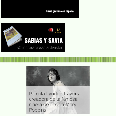
Lyndon Travers
a de la famosa
Car
e ficción Mary
Isabel de Obaldía artista
Her
plástica panameña
gen