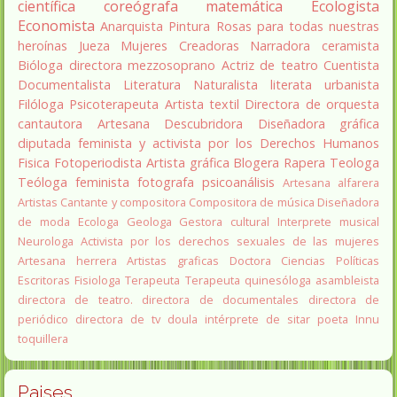
científica
coreógrafa
matemática
Ecologista
Economista
Anarquista
Pintura
Rosas para todas nuestras
heroínas
Jueza
Mujeres Creadoras
Narradora
ceramista
Bióloga
directora
mezzosoprano
Actriz de teatro
Cuentista
Documentalista
Literatura
Naturalista
literata
urbanista
Filóloga
Psicoterapeuta
Artista textil
Directora de orquesta
cantautora
Artesana
Descubridora
Diseñadora gráfica
diputada
feminista y activista por los Derechos Humanos
Fisica
Fotoperiodista
Artista gráfica
Blogera
Rapera
Teologa
Teóloga feminista
fotografa
psicoanálisis
Artesana alfarera
Artistas
Cantante y compositora
Compositora de música
Diseñadora
de moda
Ecologa
Geologa
Gestora cultural
Interprete musical
Neurologa
Activista por los derechos sexuales de las mujeres
Artesana herrera
Artistas graficas
Doctora Ciencias Políticas
Escritoras
Fisiologa
Terapeuta
Terapeuta quinesóloga
asambleista
directora de teatro.
directora de documentales
directora de
periódico
directora de tv
doula
intérprete de sitar
poeta Innu
toquillera
Paises