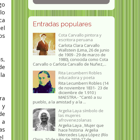
go
lo
ca
Entradas populares
el
os
Cota Carvallo pintora y
escritora peruana
Carlota Clara Carvallo
Wallstein (Lima, 26 de junio
de 1909 - 29 de marzo de
s,
1980), conocida como Cota
Carvallo o Carlota Carvallo de Nuñez,...
de
Rita Lecumberri Robles
la
educadora y poeta
Rita Lecumberri Robles (14
de noviembre 1831- 23 de
diciembre de 1.910 )
ra
MAESTRA.- "Cantó a su
pueblo, a la amistad y a la ...
 y
Argelia Laya símbolo de
de
las mujeres
afrovenezolanas
 a
Argelia Laya , Mujer que
as
hace historia Argelia
Mercedes Laya López (Río
el
Chico, 10 de julio de 1926-27 de