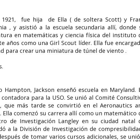
 1921, fue hija de Ella ( de soltera Scott) y Fra
a , y asistió a la escuela secundaria allí, donde 
a y
Hilda Heine política,
tura en matemáticas y ciencia física del instituto 
académica y educadora
Carrie Reichardt
de las Islas Marshall
británica
e años como una Girl Scout líder. Ella fue encarga
d para crear una miniatura de túnel de viento .
julio de
Hilda Cathy Heine, conocida
Carrie Reichardt (Lo
 fue una
públicamente como Hilda Heine, ( 6
una artista británic
de abril de 1951 en Jaluit, en las...
del arte protesta....
s.
to Hampton, Jackson enseñó escuela en Maryland. 
y contadora para la USO. Se unió al Comité Consulti
, que más tarde se convirtió en el Aeronautics a
. Ella comenzó su carrera allí como un matemático 
tro de Investigación Langley en su ciudad natal 
dó a la División de Investigación de compresibilida
espués de tomar varios cursos adicionales, se unió