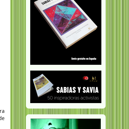
ra
de