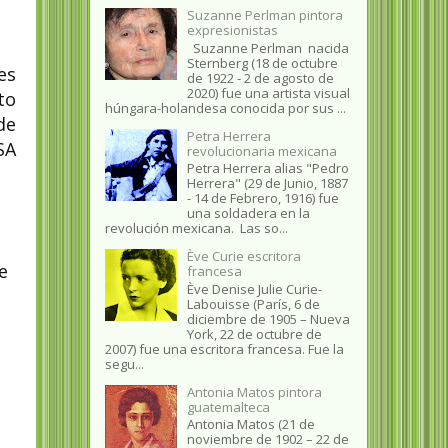
Suzanne Perlman pintora
expresionistas
Suzanne Perlman nacida
Sternberg (18 de octubre
es
de 1922 - 2 de agosto de
2020) fue una artista visual
to
húngara-holandesa conocida por sus ...
de
Petra Herrera
SA
revolucionaria mexicana
Petra Herrera alias "Pedro
Herrera" (29 de Junio, 1887
- 14 de Febrero, 1916) fue
una soldadera en la
revolución mexicana. Las so...
Ève Curie escritora
e
francesa
Ève Denise Julie Curie-
Labouisse (París, 6 de
diciembre de 1905 – Nueva
York, 22 de octubre de
2007) fue una escritora francesa. Fue la
segu...
Antonia Matos pintora
guatemalteca
Antonia Matos (21 de
noviembre de 1902 – 22 de