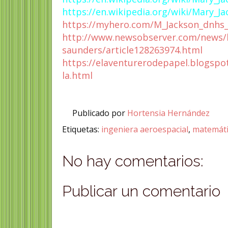
https://en.wikipedia.org/wiki/Mary_J
https://myhero.com/M_Jackson_dnhs
http://www.newsobserver.com/news/l
saunders/article128263974.html
https://elaventurerodepapel.blogspot
la.html
Publicado por
Hortensia Hernández
Etiquetas:
ingeniera aeroespacial
,
matemáti
No hay comentarios:
Publicar un comentario