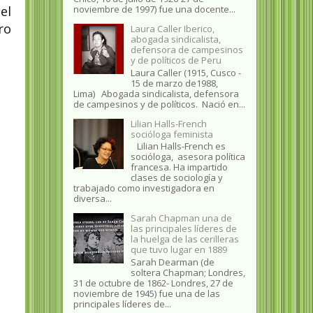
el
noviembre de 1997) fue una docente...
ro
Laura Caller Iberico,
abogada sindicalista,
defensora de campesinos
y de políticos de Peru
Laura Caller (1915, Cusco -
15 de marzo de1988,
Lima) Abogada sindicalista, defensora
de campesinos y de políticos. Nació en...
Lilian Halls-French
socióloga feminista
Lilian Halls-French es
socióloga, asesora política
francesa. Ha impartido
clases de sociología y
trabajado como investigadora en
diversa...
Sarah Chapman una de
las principales líderes de
la huelga de las cerilleras
que tuvo lugar en 1889
Sarah Dearman (de
soltera Chapman; Londres,
31 de octubre de 1862​- Londres, 27 de
noviembre de 1945)​ fue una de las
principales líderes de...