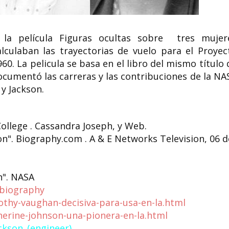
la película Figuras ocultas sobre
tres
mujer
ulaban las trayectorias de vuelo para el Proyec
60. La pelicula se basa en el libro del mismo título 
ocumentó las carreras y las contribuciones de la NA
 y Jackson.
llege . Cassandra Joseph, y Web.
". Biography.com . A & E Networks Television, 06 d
on". NASA
-biography
othy-vaughan-decisiva-para-usa-en-la.html
herine-johnson-una-pionera-en-la.html
ckson_(engineer)