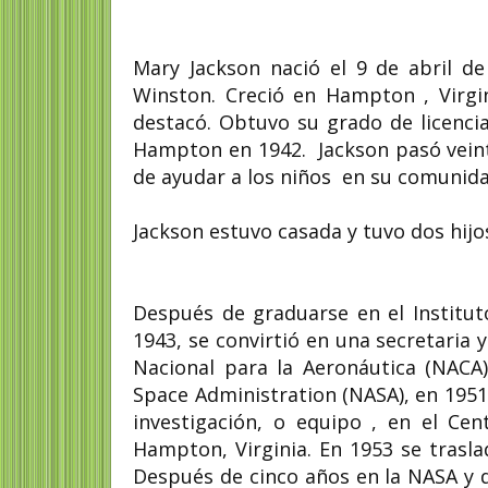
Mary Jackson nació el 9 de abril de
Winston. Creció en Hampton , Virgini
Joan Kagezi abogad
destacó. Obtuvo su grado de licencia
fiscal de Uganda
#NiUnaMenos
Hampton en 1942. Jackson pasó veint
de ayudar a los niños en su comunida
Joan Namazzi Kagezi (14 de 
1967 -30 de marzo de 2015),
abogada y fiscal de...
Jackson estuvo casada y tuvo dos hijo
Después de graduarse en el Institu
1943, se convirtió en una secretaria 
Nacional para la Aeronáutica (NACA)
Space Administration (NASA), en 1951
investigación, o equipo , en el Cen
Hampton, Virginia. En 1953 se trasla
Después de cinco años en la NASA y d