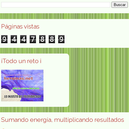
Páginas vistas
9
4
4
7
8
8
9
¡Todo un reto ¡
Sumando energía, multiplicando resultados