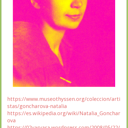
https://www.museothyssen.org/coleccion/arti
stas/goncharova-natalia
https://es.wikipedia.org/wiki/Natalia_Gonchar
ova
https://02varvara.wordpress.com/2008/05/22/