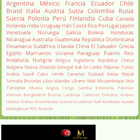
Argentina
México
Francia
Ecuador
Chile
Brasil
Italia
Austria
Suiza
Colombia
Rusia
Suecia
Polonia
Perú
Finlandia
Cuba
Canadá
Holanda
India
Uruguay
Irán
Costa Rica
Portugal
Japón
Venezuela
Noruega
Galicia
Bolivia
Honduras
Nicaragua
Australia
Guatemala
República Dominicana
Dinamarca
Sudáfrica
Irlanda
China
El Salvador
Grecia
Egipto
Marruecos
Ucrania
Paraguay
Puerto Rico
Andalucía
Hungria
Belgica
Inglaterra
República Checa
Bulgaria
Nueva Zelanda
Senegal
Irak
Sri Lanka
Filipinas
Tunez
Arabia Saudí
Cabo Verde
Canarias
Euskadi
Kenia
Nepal
Somalia
Bruselas
Libia
Islandia.
Líbano
Mali
Mozambique
Siria
Tanzania
Albania
Angola
Congo
Gambia
Indonesia
Pakistan
Vietnam
Bangladesh
Bosnia
Camboya
Camerún
Emiratos Arabes
Unidos
Eritrea
Groenlandia
Guinea Ecuatorial
Haití
Kurdistan
Kuwait
Madagascar
RDC
Ruanda