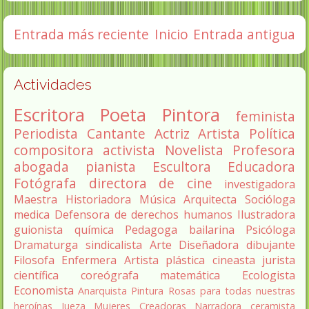
Entrada más reciente
Inicio
Entrada antigua
Actividades
Escritora
Poeta
Pintora
feminista
Periodista
Cantante
Actriz
Artista
Política
compositora
activista
Novelista
Profesora
abogada
pianista
Escultora
Educadora
Fotógrafa
directora de cine
investigadora
Maestra
Historiadora
Música
Arquitecta
Socióloga
medica
Defensora de derechos humanos
Ilustradora
guionista
química
Pedagoga
bailarina
Psicóloga
Dramaturga
sindicalista
Arte
Diseñadora
dibujante
Filosofa
Enfermera
Artista plástica
cineasta
jurista
científica
coreógrafa
matemática
Ecologista
Economista
Anarquista
Pintura
Rosas para todas nuestras
heroínas
Jueza
Mujeres Creadoras
Narradora
ceramista