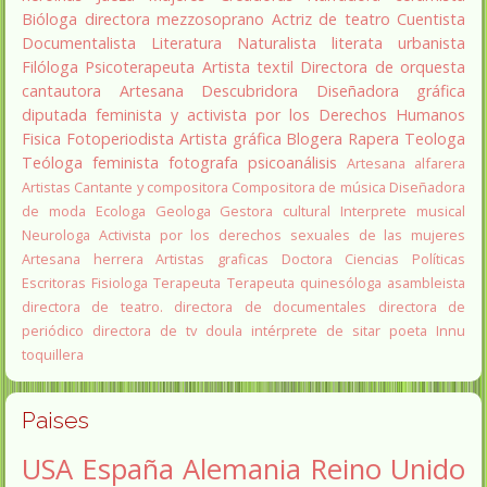
Bióloga
directora
mezzosoprano
Actriz de teatro
Cuentista
Documentalista
Literatura
Naturalista
literata
urbanista
Filóloga
Psicoterapeuta
Artista textil
Directora de orquesta
cantautora
Artesana
Descubridora
Diseñadora gráfica
diputada
feminista y activista por los Derechos Humanos
Fisica
Fotoperiodista
Artista gráfica
Blogera
Rapera
Teologa
Teóloga feminista
fotografa
psicoanálisis
Artesana alfarera
Artistas
Cantante y compositora
Compositora de música
Diseñadora
de moda
Ecologa
Geologa
Gestora cultural
Interprete musical
Neurologa
Activista por los derechos sexuales de las mujeres
Artesana herrera
Artistas graficas
Doctora Ciencias Políticas
Escritoras
Fisiologa
Terapeuta
Terapeuta quinesóloga
asambleista
directora de teatro.
directora de documentales
directora de
periódico
directora de tv
doula
intérprete de sitar
poeta Innu
toquillera
Paises
USA
España
Alemania
Reino Unido