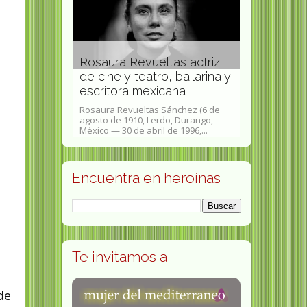
Rosaura Revueltas actriz
Bertha Wo
y-Rathenau
de cine y teatro, bailarina y
franco-bra
mana
escritora mexicana
Bertha Worms 
nau (3 de junio
Rosaura Revueltas Sánchez (6 de
1893Anna Clé
 15 de noviembre
agosto de 1910, Lerdo, Durango,
Abraham Worm
..
México — 30 de abril de 1996,...
1868 - 27 de...
Encuentra en heroínas
Te invitamos a
de