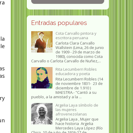
ra
Entradas populares
Cota Carvallo pintora y
la
escritora peruana
Carlota Clara Carvallo
le
Wallstein (Lima, 26 de junio
de 1909 - 29 de marzo de
1980), conocida como Cota
Carvallo o Carlota Carvallo de Nuñez,...
as
Rita Lecumberri Robles
educadora y poeta
as
Rita Lecumberri Robles (14
de noviembre 1831- 23 de
diciembre de 1.910 )
MAESTRA.- "Cantó a su
pueblo, a la amistad y a la ...
ry
Argelia Laya símbolo de
las mujeres
afrovenezolanas
Argelia Laya , Mujer que
un
hace historia Argelia
Mercedes Laya López (Río
Chico, 10 de julio de 1926-27 de