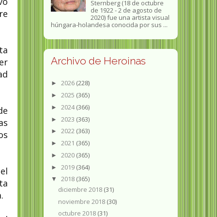
vo
Sternberg (18 de octubre
de 1922 - 2 de agosto de
re
2020) fue una artista visual
húngara-holandesa conocida por sus ...
ta
Archivo de Heroinas
er
ad
2026
(228)
►
2025
(365)
►
2024
(366)
►
de
2023
(363)
►
as
2022
(363)
►
os
2021
(365)
►
2020
(365)
►
2019
(364)
►
el
2018
(365)
▼
ta
diciembre 2018
(31)
.
noviembre 2018
(30)
octubre 2018
(31)