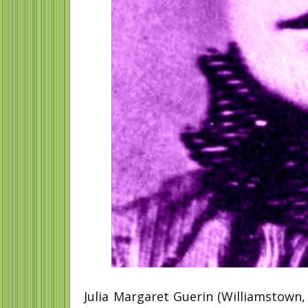
Vera Yamuni filósofa,
profesora, médica y
traductora
Maria del Mar Bonet
Vera Yamuni Tabush ( San José de
Maria del Mar Bonet i Verd
Costa Rica el 30 de mayo de 1917 -
(Palma de Mallorca, 27 de a
Ciudad de México el 4 de julio...
1947) es una cantante y...
Julia Margaret Guerin (Williamstown, 