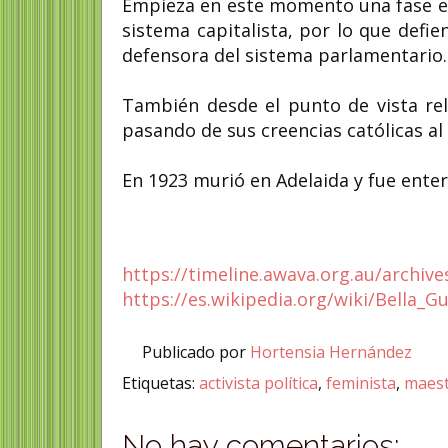
Empieza en este momento una fase en 
sistema capitalista, por lo que def
defensora del sistema parlamentario.​
También desde el punto de vista reli
pasando de sus creencias católicas al
En 1923 murió en Adelaida y fue enter
https://timeline.awava.org.au/archive
https://es.wikipedia.org/wiki/Bella_G
Publicado por
Hortensia Hernández
Etiquetas:
activista política
,
feminista
,
maest
No hay comentarios: