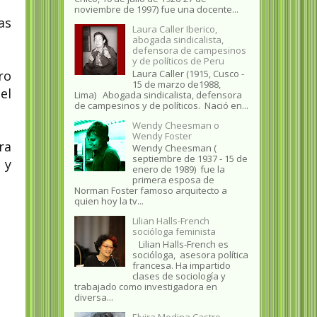
noviembre de 1997) fue una docente...
as
Laura Caller Iberico,
abogada sindicalista,
defensora de campesinos
y de políticos de Peru
Laura Caller (1915, Cusco -
ro
15 de marzo de1988,
el
Lima) Abogada sindicalista, defensora
de campesinos y de políticos. Nació en...
Wendy Cheesman o
Wendy Foster
ra
Wendy Cheesman (
septiembre de 1937 - 15 de
 y
enero de 1989) fue la
primera esposa de
Norman Foster famoso arquitecto a
quien hoy la tv...
Lilian Halls-French
socióloga feminista
Lilian Halls-French es
socióloga, asesora política
francesa. Ha impartido
clases de sociología y
trabajado como investigadora en
diversa...
Elvira Medina Castro