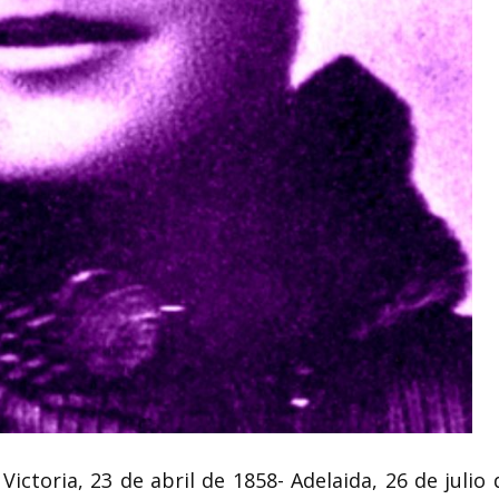
Margarita Hickey y
Pollizzoni poeta y
traductora española de la
Josephine Lev
 ¡
Ilustración
sufragista ale
aguer
Margarita Hickey y Pollizzoni (Palma
Josephine Levy-Rathe
bril de
de Mallorca, 1728<1753 - Madrid
de 1877 en Berlín, -
post. 3 de agosto de...
de 1921 ibid) fue una.
Victoria, 23 de abril de 1858- Adelaida, 26 de julio 