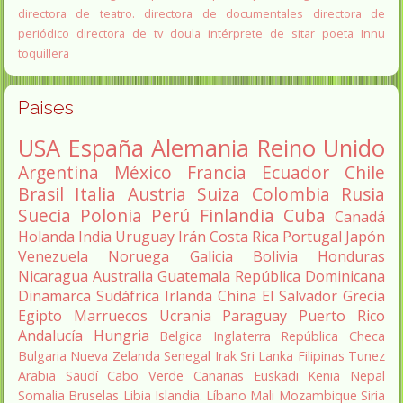
directora de teatro.
directora de documentales
directora de
periódico
directora de tv
doula
intérprete de sitar
poeta Innu
toquillera
Paises
USA
España
Alemania
Reino Unido
Argentina
México
Francia
Ecuador
Chile
Brasil
Italia
Austria
Suiza
Colombia
Rusia
Suecia
Polonia
Perú
Finlandia
Cuba
Canadá
Holanda
India
Uruguay
Irán
Costa Rica
Portugal
Japón
Venezuela
Noruega
Galicia
Bolivia
Honduras
Nicaragua
Australia
Guatemala
República Dominicana
Dinamarca
Sudáfrica
Irlanda
China
El Salvador
Grecia
Egipto
Marruecos
Ucrania
Paraguay
Puerto Rico
Andalucía
Hungria
Belgica
Inglaterra
República Checa
Bulgaria
Nueva Zelanda
Senegal
Irak
Sri Lanka
Filipinas
Tunez
Arabia Saudí
Cabo Verde
Canarias
Euskadi
Kenia
Nepal
Somalia
Bruselas
Libia
Islandia.
Líbano
Mali
Mozambique
Siria