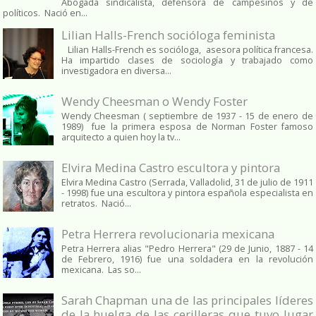
Abogada sindicalista, defensora de campesinos y de
políticos. Nació en...
Lilian Halls-French socióloga feminista
Lilian Halls-French es socióloga, asesora política francesa.
Ha impartido clases de sociología y trabajado como
investigadora en diversa...
Wendy Cheesman o Wendy Foster
Wendy Cheesman ( septiembre de 1937 - 15 de enero de
1989) fue la primera esposa de Norman Foster famoso
arquitecto a quien hoy la tv...
Elvira Medina Castro escultora y pintora
Elvira Medina Castro (Serrada, Valladolid, 31 de julio de 1911
- 1998) fue una escultora y pintora española especialista en
retratos. Nació...
Petra Herrera revolucionaria mexicana
Petra Herrera alias "Pedro Herrera" (29 de Junio, 1887 - 14
de Febrero, 1916) fue una soldadera en la revolución
mexicana. Las so...
Sarah Chapman una de las principales líderes
de la huelga de las cerilleras que tuvo lugar