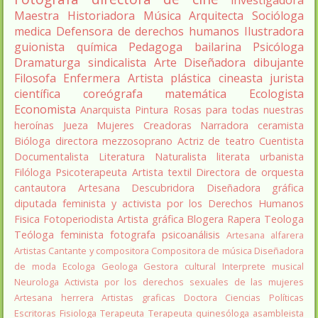
investigadora
Maestra
Historiadora
Música
Arquitecta
Socióloga
medica
Defensora de derechos humanos
Ilustradora
guionista
química
Pedagoga
bailarina
Psicóloga
Dramaturga
sindicalista
Arte
Diseñadora
dibujante
Filosofa
Enfermera
Artista plástica
cineasta
jurista
científica
coreógrafa
matemática
Ecologista
Economista
Anarquista
Pintura
Rosas para todas nuestras
heroínas
Jueza
Mujeres Creadoras
Narradora
ceramista
Bióloga
directora
mezzosoprano
Actriz de teatro
Cuentista
Documentalista
Literatura
Naturalista
literata
urbanista
Filóloga
Psicoterapeuta
Artista textil
Directora de orquesta
cantautora
Artesana
Descubridora
Diseñadora gráfica
diputada
feminista y activista por los Derechos Humanos
Fisica
Fotoperiodista
Artista gráfica
Blogera
Rapera
Teologa
Teóloga feminista
fotografa
psicoanálisis
Artesana alfarera
Artistas
Cantante y compositora
Compositora de música
Diseñadora
de moda
Ecologa
Geologa
Gestora cultural
Interprete musical
Neurologa
Activista por los derechos sexuales de las mujeres
Artesana herrera
Artistas graficas
Doctora Ciencias Políticas
Escritoras
Fisiologa
Terapeuta
Terapeuta quinesóloga
asambleista