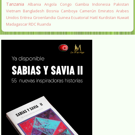
Tanzania
Albania
Angola
Congo
Gambia
Indonesia
Pakistan
Vietnam
Bangladesh
Bosnia
Camboya
Camerún
Emiratos Arabes
Unidos
Eritrea
Groenlandia
Guinea Ecuatorial
Haití
Kurdistan
Kuwait
Madagascar
RDC
Ruanda