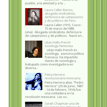
pueblo, a la amistad y a la ...
Laura Caller Iberico,
abogada sindicalista,
defensora de campesinos
y de políticos de Peru
Laura Caller (1915, Cusco -
15 de marzo de1988,
Lima) Abogada sindicalista, defensora
de campesinos y de políticos. Nació en...
Lilian Halls-French
socióloga feminista
Lilian Halls-French es
socióloga, asesora política
francesa. Ha impartido
clases de sociología y
trabajado como investigadora en
diversa...
Petra Herrera
revolucionaria mexicana
Petra Herrera alias "Pedro
Herrera" (29 de Junio, 1887
- 14 de Febrero, 1916) fue
una soldadera en la
revolución mexicana. Las so...
Sarah Chapman una de
las principales líderes de