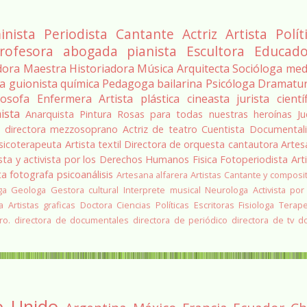
inista
Periodista
Cantante
Actriz
Artista
Polít
rofesora
abogada
pianista
Escultora
Educado
dora
Maestra
Historiadora
Música
Arquitecta
Socióloga
med
ra
guionista
química
Pedagoga
bailarina
Psicóloga
Dramatu
losofa
Enfermera
Artista plástica
cineasta
jurista
cientí
ista
Anarquista
Pintura
Rosas para todas nuestras heroínas
Ju
a
directora
mezzosoprano
Actriz de teatro
Cuentista
Documentali
sicoterapeuta
Artista textil
Directora de orquesta
cantautora
Artes
sta y activista por los Derechos Humanos
Fisica
Fotoperiodista
Art
ta
fotografa
psicoanálisis
Artesana alfarera
Artistas
Cantante y composi
ga
Geologa
Gestora cultural
Interprete musical
Neurologa
Activista por
a
Artistas graficas
Doctora Ciencias Políticas
Escritoras
Fisiologa
Terap
ro.
directora de documentales
directora de periódico
directora de tv
d
o Unido