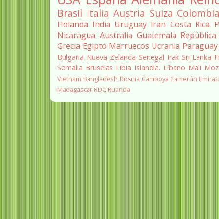
Brasil
Italia
Austria
Suiza
Colombi
Holanda
India
Uruguay
Irán
Costa Rica
P
Nicaragua
Australia
Guatemala
República
Grecia
Egipto
Marruecos
Ucrania
Paraguay
Bulgaria
Nueva Zelanda
Senegal
Irak
Sri Lanka
F
Somalia
Bruselas
Libia
Islandia.
Líbano
Mali
Moz
Vietnam
Bangladesh
Bosnia
Camboya
Camerún
Emirat
Madagascar
RDC
Ruanda