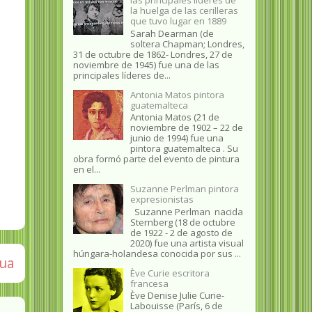
la huelga de las cerilleras
que tuvo lugar en 1889
Sarah Dearman (de
soltera Chapman; Londres,
31 de octubre de 1862​- Londres, 27 de
noviembre de 1945)​ fue una de las
principales líderes de...
Antonia Matos pintora
guatemalteca
Antonia Matos (21 de
noviembre de 1902 – 22 de
junio de 1994) fue una
pintora guatemalteca . Su
obra formó parte del evento de pintura
en el...
Suzanne Perlman pintora
expresionistas
Suzanne Perlman nacida
Sternberg (18 de octubre
de 1922 - 2 de agosto de
2020) fue una artista visual
húngara-holandesa conocida por sus ...
gua
Ève Curie escritora
francesa
Ève Denise Julie Curie-
Labouisse (París, 6 de