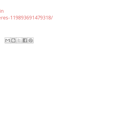
in
eres-119893691479318/