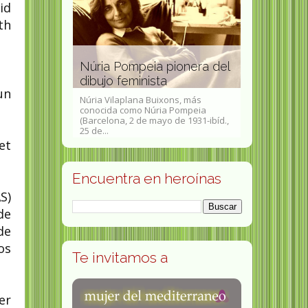
ouchoulin
id
eras
th
iza por los
s mujeres,
la
Mary Whit
Núria Pompeia pionera del
n pro de la
activista 
dibujo feminista
civiles
un
Núria Vilaplana Buixons, más
lin ( Ginebra,
conocida como Núria Pompeia
Mary White Ovi
 1826 - ibídem,
(Barcelona, 2 de mayo de 1931-ibíd.,
1865- 15 de ju
 fue...
25 de...
sufragista, soci
et
Encuentra en heroínas
S)
de
de
os
Te invitamos a
er