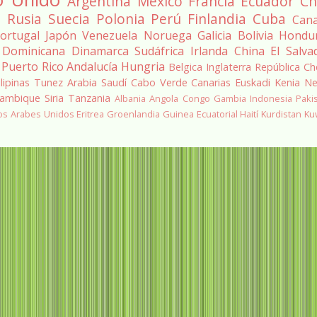
Argentina
México
Francia
Ecuador
Ch
a
Rusia
Suecia
Polonia
Perú
Finlandia
Cuba
Can
ortugal
Japón
Venezuela
Noruega
Galicia
Bolivia
Hondu
 Dominicana
Dinamarca
Sudáfrica
Irlanda
China
El Salva
Puerto Rico
Andalucía
Hungria
Belgica
Inglaterra
República Ch
ilipinas
Tunez
Arabia Saudí
Cabo Verde
Canarias
Euskadi
Kenia
Ne
ambique
Siria
Tanzania
Albania
Angola
Congo
Gambia
Indonesia
Paki
os Arabes Unidos
Eritrea
Groenlandia
Guinea Ecuatorial
Haití
Kurdistan
Ku