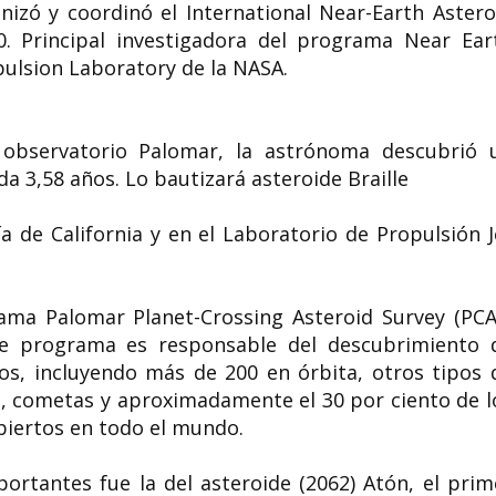
Marie Goegg-P
zó y coordinó el International Near-Earth Astero
una de las prim
0. Principal investigadora del programa Near Ear
militantes de Su
opulsion Laboratory de la NASA.
derechos de la
la abolición de 
prostitución y e
Helen Rose Ebaugh
paz
observatorio Palomar, la astrónoma descubrió 
socióloga
da 3,58 años. Lo bautizará asteroide Braille
Marie Goegg-Pouchou
Helen Rose Ebaugh (12 de junio de
Suiza, 24 de mayo de
1942) es profesora y doctora en...
24 de marzo de 1899 ),
a de California y en el Laboratorio de Propulsión J
grama Palomar Planet-Crossing Asteroid Survey (PCA
te programa es responsable del descubrimiento 
pos, incluyendo más de 200 en órbita, otros tipos 
es, cometas y aproximadamente el 30 por ciento de l
ubiertos en todo el mundo.
rtantes fue la del asteroide (2062) Atón, el prim