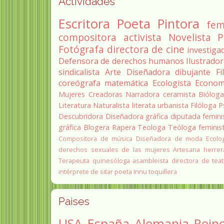
Actividades
Escritora
Poeta
Pintora
fem
compositora
activista
Novelista
P
Fotógrafa
directora de cine
investiga
Defensora de derechos humanos
Ilustrado
sindicalista
Arte
Diseñadora
dibujante
Fi
coreógrafa
matemática
Ecologista
Econom
Mujeres Creadoras
Narradora
ceramista
Biólog
Literatura
Naturalista
literata
urbanista
Filóloga
P
Descubridora
Diseñadora gráfica
diputada
femini
gráfica
Blogera
Rapera
Teologa
Teóloga feminis
Compositora de música
Diseñadora de moda
Ecolo
derechos sexuales de las mujeres
Artesana herrer
Terapeuta quinesóloga
asambleista
directora de teat
intérprete de sitar
poeta Innu
toquillera
Paises
USA
España
Alemania
Rein