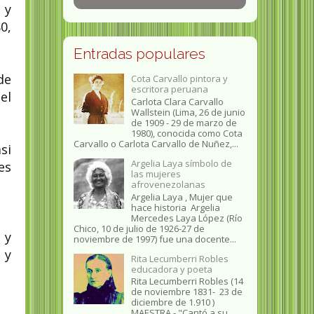
 y
0,
Entradas populares
de
Cota Carvallo pintora y
escritora peruana
el
Carlota Clara Carvallo
Wallstein (Lima, 26 de junio
de 1909 - 29 de marzo de
1980), conocida como Cota
Carvallo o Carlota Carvallo de Nuñez,...
si
Argelia Laya símbolo de
es
las mujeres
afrovenezolanas
Argelia Laya , Mujer que
hace historia Argelia
Mercedes Laya López (Río
Chico, 10 de julio de 1926-27 de
 y
noviembre de 1997) fue una docente...
 y
Rita Lecumberri Robles
educadora y poeta
Rita Lecumberri Robles (14
de noviembre 1831- 23 de
diciembre de 1.910 )
MAESTRA.- "Cantó a su