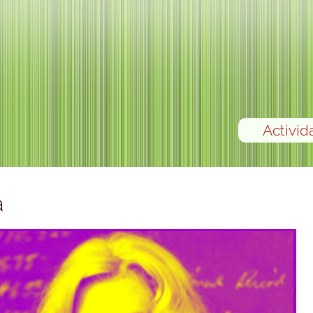
Activid
a