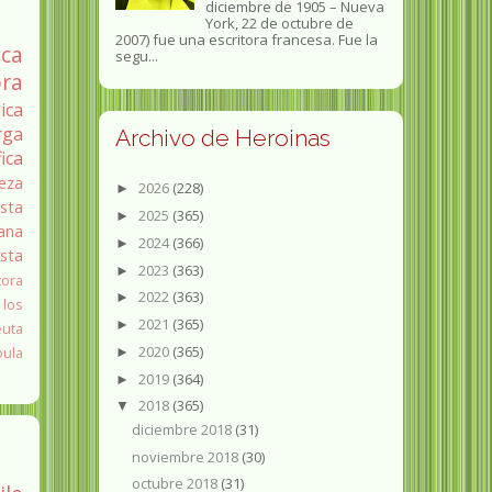
diciembre de 1905 – Nueva
York, 22 de octubre de
2007) fue una escritora francesa. Fue la
ica
segu...
ra
ica
rga
Archivo de Heroinas
fica
eza
2026
(228)
►
sta
2025
(365)
►
ana
2024
(366)
►
ista
2023
(363)
►
tora
2022
(363)
►
 los
2021
(365)
►
euta
2020
(365)
oula
►
2019
(364)
►
2018
(365)
▼
diciembre 2018
(31)
noviembre 2018
(30)
octubre 2018
(31)