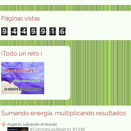
Páginas vistas
9
4
4
9
9
1
6
¡Todo un reto ¡
Sumando energía, multiplicando resultados
mujeres salvando el mundo
#CuentanLasMujeres #1396