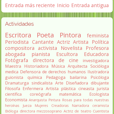
Entrada más reciente
Inicio
Entrada antigua
Actividades
Escritora
Poeta
Pintora
feminista
Periodista
Cantante
Actriz
Artista
Política
compositora
activista
Novelista
Profesora
abogada
pianista
Escultora
Educadora
Fotógrafa
directora de cine
investigadora
Maestra
Historiadora
Música
Arquitecta
Socióloga
medica
Defensora de derechos humanos
Ilustradora
guionista
química
Pedagoga
bailarina
Psicóloga
Dramaturga
sindicalista
Arte
Diseñadora
dibujante
Filosofa
Enfermera
Artista plástica
cineasta
jurista
científica
coreógrafa
matemática
Ecologista
Economista
Anarquista
Pintura
Rosas para todas nuestras
heroínas
Jueza
Mujeres Creadoras
Narradora
ceramista
Bióloga
directora
mezzosoprano
Actriz de teatro
Cuentista