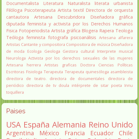
Documentalista
Literatura
Naturalista
literata
urbanista
Filóloga
Psicoterapeuta
Artista textil
Directora de orquesta
cantautora
Artesana
Descubridora
Diseñadora gráfica
diputada
feminista y activista por los Derechos Humanos
Fisica
Fotoperiodista
Artista gráfica
Blogera
Rapera
Teologa
Teóloga feminista
fotografa
psicoanálisis
Artesana alfarera
Artistas
Cantante y compositora
Compositora de música
Diseñadora
de moda
Ecologa
Geologa
Gestora cultural
Interprete musical
Neurologa
Activista por los derechos sexuales de las mujeres
Artesana herrera
Artistas graficas
Doctora Ciencias Políticas
Escritoras
Fisiologa
Terapeuta
Terapeuta quinesóloga
asambleista
directora de teatro.
directora de documentales
directora de
periódico
directora de tv
doula
intérprete de sitar
poeta Innu
toquillera
Paises
USA
España
Alemania
Reino Unido
Argentina
México
Francia
Ecuador
Chile