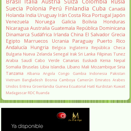
Brasil
Italia
Austria
Suiza
Colombia
Rusia
Suecia
Polonia
Perú
Finlandia
Cuba
Canadá
Holanda
India
Uruguay
Irán
Costa Rica
Portugal
Japón
Venezuela
Noruega
Galicia
Bolivia
Honduras
Nicaragua
Australia
Guatemala
República Dominicana
Dinamarca
Sudáfrica
Irlanda
China
El Salvador
Grecia
Egipto
Marruecos
Ucrania
Paraguay
Puerto Rico
Andalucía
Hungria
Belgica
Inglaterra
República Checa
Bulgaria
Nueva Zelanda
Senegal
Irak
Sri Lanka
Filipinas
Tunez
Arabia Saudí
Cabo Verde
Canarias
Euskadi
Kenia
Nepal
Somalia
Bruselas
Libia
Islandia.
Líbano
Mali
Mozambique
Siria
Tanzania
Albania
Angola
Congo
Gambia
Indonesia
Pakistan
Vietnam
Bangladesh
Bosnia
Camboya
Camerún
Emiratos Arabes
Unidos
Eritrea
Groenlandia
Guinea Ecuatorial
Haití
Kurdistan
Kuwait
Madagascar
RDC
Ruanda