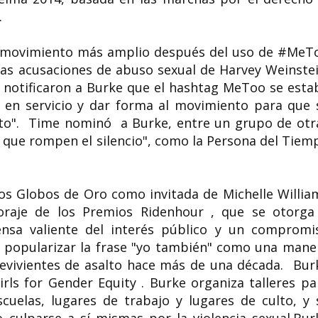
.
un movimiento más amplio después del uso de #MeT
as acusaciones de abuso sexual de Harvey Weinstei
s notificaron a Burke que el hashtag MeToo se esta
r en servicio y dar forma al movimiento para que 
to". Time nominó a Burke, entre un grupo de otr
 que rompen el silencio", como la Persona del Tiem
 los Globos de Oro como invitada de Michelle Willia
Coraje de los Premios Ridenhour , que se otorga
sa valiente del interés público y un compromi
or popularizar la frase "yo también" como una mane
revivientes de asalto hace más de una década. Bur
rls for Gender Equity . Burke organiza talleres pa
scuelas, lugares de trabajo y lugares de culto, y 