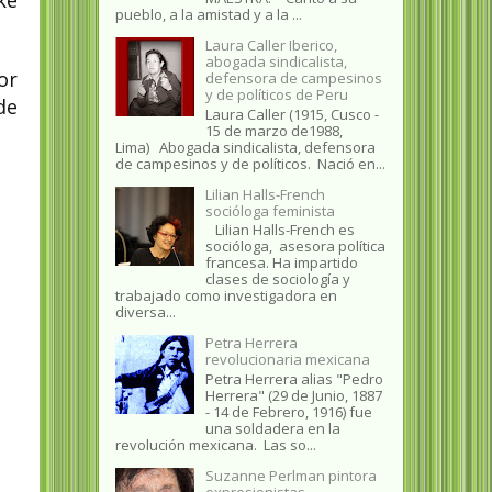
ke
pueblo, a la amistad y a la ...
Laura Caller Iberico,
abogada sindicalista,
or
defensora de campesinos
y de políticos de Peru
de
Laura Caller (1915, Cusco -
15 de marzo de1988,
Lima) Abogada sindicalista, defensora
de campesinos y de políticos. Nació en...
Lilian Halls-French
socióloga feminista
Lilian Halls-French es
socióloga, asesora política
francesa. Ha impartido
clases de sociología y
trabajado como investigadora en
diversa...
Petra Herrera
revolucionaria mexicana
Petra Herrera alias "Pedro
Herrera" (29 de Junio, 1887
- 14 de Febrero, 1916) fue
una soldadera en la
revolución mexicana. Las so...
Suzanne Perlman pintora
expresionistas