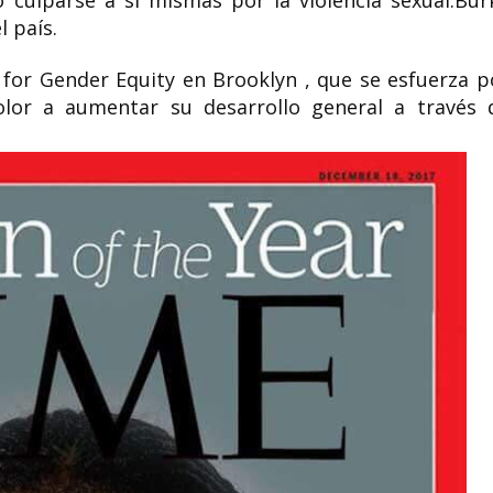
o culparse a sí mismas por la violencia sexual.Bur
l país.
s for Gender Equity en Brooklyn , que se esfuerza p
olor a aumentar su desarrollo general a través 