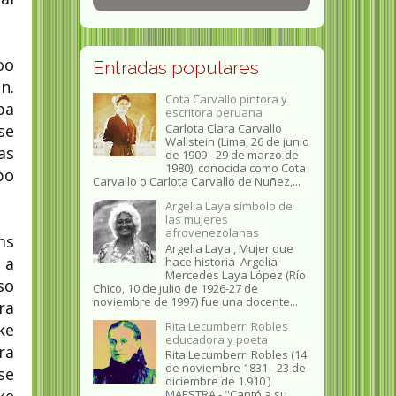
oo
Entradas populares
n.
Cota Carvallo pintora y
ba
escritora peruana
se
Carlota Clara Carvallo
Wallstein (Lima, 26 de junio
as
de 1909 - 29 de marzo de
1980), conocida como Cota
po
Carvallo o Carlota Carvallo de Nuñez,...
Argelia Laya símbolo de
las mujeres
afrovenezolanas
ms
Argelia Laya , Mujer que
 a
hace historia Argelia
Mercedes Laya López (Río
so
Chico, 10 de julio de 1926-27 de
noviembre de 1997) fue una docente...
ra
Rita Lecumberri Robles
ke
educadora y poeta
ra
Rita Lecumberri Robles (14
de noviembre 1831- 23 de
se
diciembre de 1.910 )
MAESTRA.- "Cantó a su