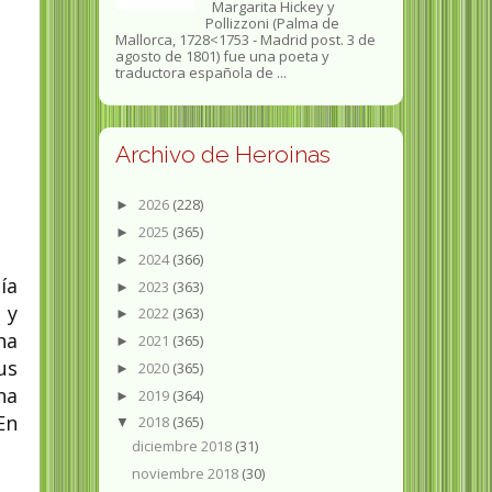
Margarita Hickey y
Pollizzoni (Palma de
Mallorca, 1728<1753 - Madrid post. 3 de
agosto de 1801) fue una poeta y
traductora española de ...
Archivo de Heroinas
2026
(228)
►
2025
(365)
►
2024
(366)
►
ía
2023
(363)
►
 y
2022
(363)
►
ha
2021
(365)
►
us
2020
(365)
►
na
2019
(364)
►
En
2018
(365)
▼
diciembre 2018
(31)
noviembre 2018
(30)