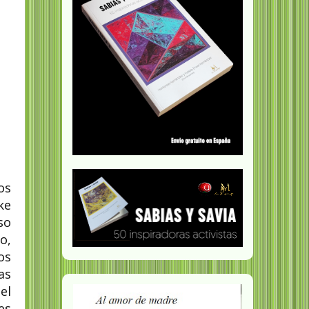
os
ke
so
o,
os
as
el
es