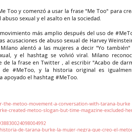
Me Too y comenzó a usar la frase "Me Too" para cre
 abuso sexual y el asalto en la sociedad.
un movimiento más amplio después del uso de #MeT
as acusaciones de abuso sexual de Harvey Weinstein
 Milano alentó a las mujeres a decir "Yo también" 
ual, y el hashtag se volvió viral. Milano reconoc
 de la frase en Twitter , al escribir "Acabo de dar
de #MeToo, y la historia original es igualmen
ha apoyado el hashtag #MeToo.
e
for-the-metoo-movement-a-conversation-with-tarana-burke
rke-created-metoo-slogan-but-time-magazine-excluded-he
/938830024098004992
a-historia-de-tarana-burke-la-mujer-negra-que-creo-el-meto