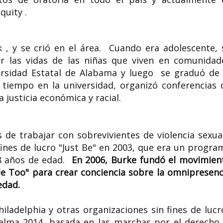
quity .
Margarita Hick
Pollizzoni poeta
 , y se crió en el área. Cuando era adolescente, 
Carrie Reichardt artista
traductora esp
ar las vidas de las niñas que viven en comunidad
británica
Ilustración
ersidad Estatal de Alabama y luego se graduó de 
Carrie Reichardt (Londres, 1966) es
Margarita Hickey y P
tiempo en la universidad, organizó conferencias 
una artista británica representante
de Mallorca, 1728<17
del arte protesta....
post. 3 de agosto de..
 justicia económica y racial.
de trabajar con sobrevivientes de violencia sexual
fines de lucro "Just Be" en 2003, que era un progra
18 años de edad.
En 2006, Burke fundó el movimien
e Too" para crear conciencia sobre la omnipresenc
edad.
iladelphia y otras organizaciones sin fines de lucr
Selma 2014, basada en las marchas por el derecho 