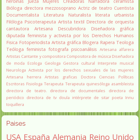
heroínas
Jueza
Mujeres Creadoras
Narradora
ceramista
Bióloga
directora
mezzosoprano
Actriz de teatro
Cuentista
Documentalista
Literatura
Naturalista
literata
urbanista
Filóloga
Psicoterapeuta
Artista textil
Directora de orquesta
cantautora
Artesana
Descubridora
Diseñadora gráfica
diputada
feminista y activista por los Derechos Humanos
Fisica
Fotoperiodista
Artista gráfica
Blogera
Rapera
Teologa
Teóloga feminista
fotografa
psicoanálisis
Artesana alfarera
Artistas
Cantante y compositora
Compositora de música
Diseñadora
de moda
Ecologa
Geologa
Gestora cultural
Interprete musical
Neurologa
Activista por los derechos sexuales de las mujeres
Artesana herrera
Artistas graficas
Doctora Ciencias Políticas
Escritoras
Fisiologa
Terapeuta
Terapeuta quinesóloga
asambleista
directora de teatro.
directora de documentales
directora de
periódico
directora de tv
doula
intérprete de sitar
poeta Innu
toquillera
Paises
USA
España
Alemania
Reino Unido