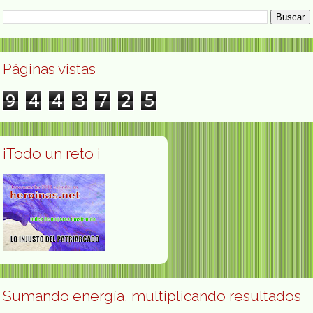
Páginas vistas
9
4
4
3
7
2
5
¡Todo un reto ¡
Sumando energía, multiplicando resultados