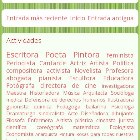
Entrada más reciente
Inicio
Entrada antigua
Actividades
Escritora
Poeta
Pintora
feminista
Periodista
Cantante
Actriz
Artista
Política
compositora
activista
Novelista
Profesora
abogada
pianista
Escultora
Educadora
Fotógrafa
directora de cine
investigadora
Maestra
Historiadora
Música
Arquitecta
Socióloga
medica
Defensora de derechos humanos
Ilustradora
guionista
química
Pedagoga
bailarina
Psicóloga
Dramaturga
sindicalista
Arte
Diseñadora
dibujante
Filosofa
Enfermera
Artista plástica
cineasta
jurista
científica
coreógrafa
matemática
Ecologista
Economista
Anarquista
Pintura
Rosas para todas nuestras