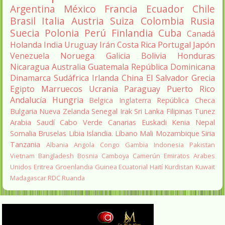
Argentina
México
Francia
Ecuador
Chile
Brasil
Italia
Austria
Suiza
Colombia
Rusia
Suecia
Polonia
Perú
Finlandia
Cuba
Canadá
Holanda
India
Uruguay
Irán
Costa Rica
Portugal
Japón
Venezuela
Noruega
Galicia
Bolivia
Honduras
Nicaragua
Australia
Guatemala
República Dominicana
Dinamarca
Sudáfrica
Irlanda
China
El Salvador
Grecia
Egipto
Marruecos
Ucrania
Paraguay
Puerto Rico
Andalucía
Hungria
Belgica
Inglaterra
República Checa
Bulgaria
Nueva Zelanda
Senegal
Irak
Sri Lanka
Filipinas
Tunez
Arabia Saudí
Cabo Verde
Canarias
Euskadi
Kenia
Nepal
Somalia
Bruselas
Libia
Islandia.
Líbano
Mali
Mozambique
Siria
Tanzania
Albania
Angola
Congo
Gambia
Indonesia
Pakistan
Vietnam
Bangladesh
Bosnia
Camboya
Camerún
Emiratos Arabes
Unidos
Eritrea
Groenlandia
Guinea Ecuatorial
Haití
Kurdistan
Kuwait
Madagascar
RDC
Ruanda