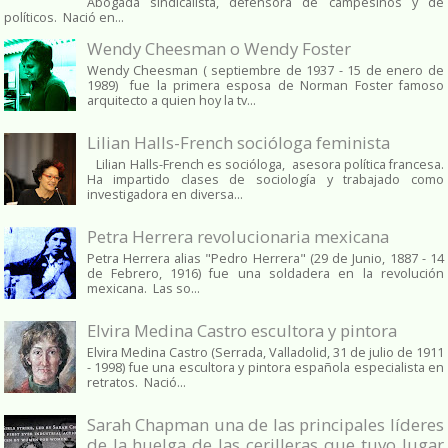
Abogada sindicalista, defensora de campesinos y de
políticos. Nació en...
Wendy Cheesman o Wendy Foster
Wendy Cheesman ( septiembre de 1937 - 15 de enero de
1989) fue la primera esposa de Norman Foster famoso
arquitecto a quien hoy la tv...
Lilian Halls-French socióloga feminista
Lilian Halls-French es socióloga, asesora política francesa.
Ha impartido clases de sociología y trabajado como
investigadora en diversa...
Petra Herrera revolucionaria mexicana
Petra Herrera alias "Pedro Herrera" (29 de Junio, 1887 - 14
de Febrero, 1916) fue una soldadera en la revolución
mexicana. Las so...
Elvira Medina Castro escultora y pintora
Elvira Medina Castro (Serrada, Valladolid, 31 de julio de 1911
- 1998) fue una escultora y pintora española especialista en
retratos. Nació...
Sarah Chapman una de las principales líderes
de la huelga de las cerilleras que tuvo lugar