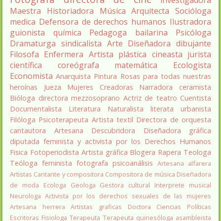
investigadora
Maestra
Historiadora
Música
Arquitecta
Socióloga
medica
Defensora de derechos humanos
Ilustradora
guionista
química
Pedagoga
bailarina
Psicóloga
Dramaturga
sindicalista
Arte
Diseñadora
dibujante
Filosofa
Enfermera
Artista plástica
cineasta
jurista
científica
coreógrafa
matemática
Ecologista
Economista
Anarquista
Pintura
Rosas para todas nuestras
heroínas
Jueza
Mujeres Creadoras
Narradora
ceramista
Bióloga
directora
mezzosoprano
Actriz de teatro
Cuentista
Documentalista
Literatura
Naturalista
literata
urbanista
Filóloga
Psicoterapeuta
Artista textil
Directora de orquesta
cantautora
Artesana
Descubridora
Diseñadora gráfica
diputada
feminista y activista por los Derechos Humanos
Fisica
Fotoperiodista
Artista gráfica
Blogera
Rapera
Teologa
Teóloga feminista
fotografa
psicoanálisis
Artesana alfarera
Artistas
Cantante y compositora
Compositora de música
Diseñadora
de moda
Ecologa
Geologa
Gestora cultural
Interprete musical
Neurologa
Activista por los derechos sexuales de las mujeres
Artesana herrera
Artistas graficas
Doctora Ciencias Políticas
Escritoras
Fisiologa
Terapeuta
Terapeuta quinesóloga
asambleista