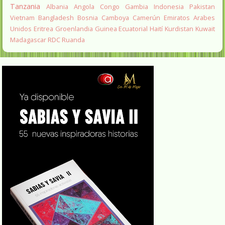
Tanzania
Albania
Angola
Congo
Gambia
Indonesia
Pakistan
Vietnam
Bangladesh
Bosnia
Camboya
Camerún
Emiratos Arabes
Unidos
Eritrea
Groenlandia
Guinea Ecuatorial
Haití
Kurdistan
Kuwait
Madagascar
RDC
Ruanda