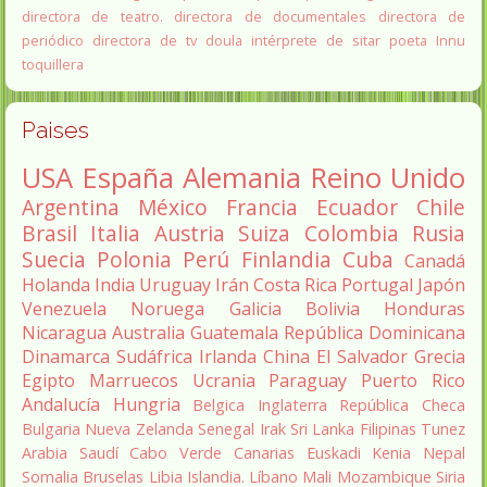
directora de teatro.
directora de documentales
directora de
periódico
directora de tv
doula
intérprete de sitar
poeta Innu
toquillera
Paises
USA
España
Alemania
Reino Unido
Argentina
México
Francia
Ecuador
Chile
Brasil
Italia
Austria
Suiza
Colombia
Rusia
Suecia
Polonia
Perú
Finlandia
Cuba
Canadá
Holanda
India
Uruguay
Irán
Costa Rica
Portugal
Japón
Venezuela
Noruega
Galicia
Bolivia
Honduras
Nicaragua
Australia
Guatemala
República Dominicana
Dinamarca
Sudáfrica
Irlanda
China
El Salvador
Grecia
Egipto
Marruecos
Ucrania
Paraguay
Puerto Rico
Andalucía
Hungria
Belgica
Inglaterra
República Checa
Bulgaria
Nueva Zelanda
Senegal
Irak
Sri Lanka
Filipinas
Tunez
Arabia Saudí
Cabo Verde
Canarias
Euskadi
Kenia
Nepal
Somalia
Bruselas
Libia
Islandia.
Líbano
Mali
Mozambique
Siria