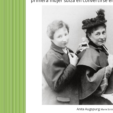
primera mujer suiza en convertirse e
Anita Augspurg
,
Marie Strit