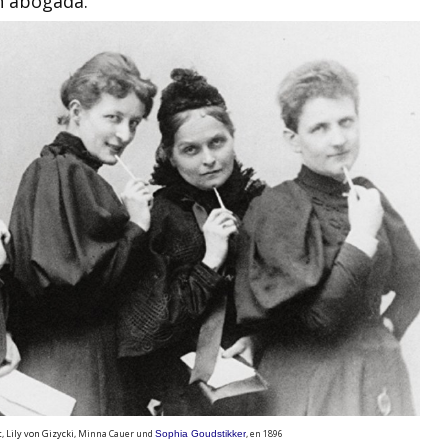
n abogada.
t
,
Lily von Gizycki
, Minna Cauer und
, en
1896
Sophia Goudstikker