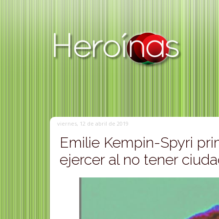
viernes, 12 de abril de 2019
Emilie Kempin-Spyri pr
ejercer al no tener ciud