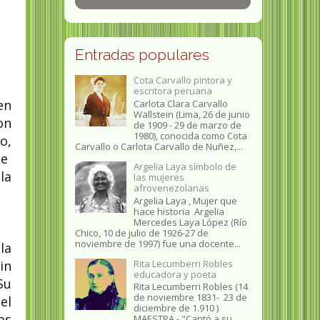
Entradas populares
Cota Carvallo pintora y
escritora peruana
en
Carlota Clara Carvallo
Wallstein (Lima, 26 de junio
on
de 1909 - 29 de marzo de
1980), conocida como Cota
o,
Carvallo o Carlota Carvallo de Nuñez,...
de
Argelia Laya símbolo de
la
las mujeres
afrovenezolanas
Argelia Laya , Mujer que
hace historia Argelia
Mercedes Laya López (Río
Chico, 10 de julio de 1926-27 de
noviembre de 1997) fue una docente...
la
Rita Lecumberri Robles
in
educadora y poeta
Su
Rita Lecumberri Robles (14
de noviembre 1831- 23 de
el
diciembre de 1.910 )
as
MAESTRA.- "Cantó a su