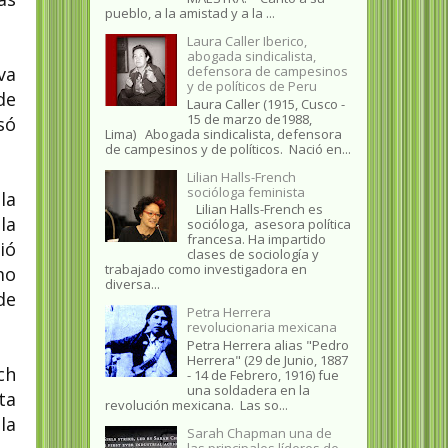
pueblo, a la amistad y a la ...
Laura Caller Iberico,
abogada sindicalista,
va
defensora de campesinos
y de políticos de Peru
de
Laura Caller (1915, Cusco -
15 de marzo de1988,
só
Lima) Abogada sindicalista, defensora
de campesinos y de políticos. Nació en...
Lilian Halls-French
socióloga feminista
la
Lilian Halls-French es
la
socióloga, asesora política
francesa. Ha impartido
ió
clases de sociología y
trabajado como investigadora en
mo
diversa...
de
Petra Herrera
revolucionaria mexicana
Petra Herrera alias "Pedro
Herrera" (29 de Junio, 1887
ch
- 14 de Febrero, 1916) fue
una soldadera en la
ta
revolución mexicana. Las so...
la
Sarah Chapman una de
las principales líderes de