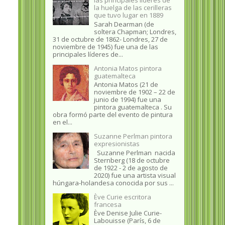
la huelga de las cerilleras
que tuvo lugar en 1889
Sarah Dearman (de
soltera Chapman; Londres,
31 de octubre de 1862​- Londres, 27 de
noviembre de 1945)​ fue una de las
principales líderes de...
Antonia Matos pintora
guatemalteca
Antonia Matos (21 de
noviembre de 1902 – 22 de
junio de 1994) fue una
pintora guatemalteca . Su
obra formó parte del evento de pintura
en el...
Suzanne Perlman pintora
expresionistas
Suzanne Perlman nacida
Sternberg (18 de octubre
de 1922 - 2 de agosto de
2020) fue una artista visual
húngara-holandesa conocida por sus ...
Ève Curie escritora
francesa
Ève Denise Julie Curie-
Labouisse (París, 6 de