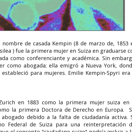
i, nombre de casada Kempin (8 de marzo de, 1853 
asilea ) fue la primera mujer en Suiza en graduarse c
tada como conferenciante y académica. Sin embarg
cer como abogada; ella emigró a Nueva York, don
estableció para mujeres. Emilie Kempin-Spyri era 
 Zurich en 1883 como la primera mujer suiza en 
 como la primera Doctora de Derecho en Europa. S
abogado debido a la falta de ciudadanía activa. 
o Federal de Suiza para una reinterpretación d
 que el concepto "ciudadano suizo" podría incluir a l