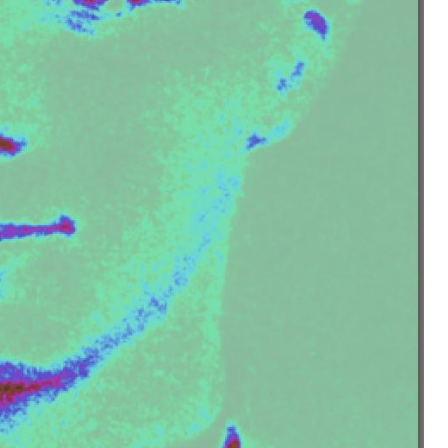
Mary White Ovington
activista por los derechos
civiles
Cristina Montes
Mary White Ovington ( 11 abril de
Cristina Montes Mozo
1865- 15 de julio de 1951) fue una
1928 - 5 de abril de19
sufragista, socialista,...
como pintora en el es