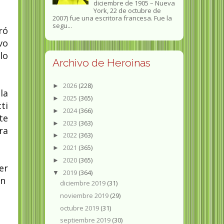
diciembre de 1905 – Nueva
York, 22 de octubre de
2007) fue una escritora francesa. Fue la
segu...
ró
vo
lo
Archivo de Heroinas
2026
(228)
►
la
2025
(365)
►
ti
2024
(366)
►
te
2023
(363)
►
ra
2022
(363)
►
2021
(365)
►
2020
(365)
►
er
2019
(364)
▼
en
diciembre 2019
(31)
noviembre 2019
(29)
octubre 2019
(31)
septiembre 2019
(30)