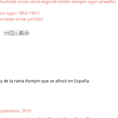
/album/die-erste-venia-legendi-emilie-kempin-spyri-anwaltin-
pin-spyri-1853-1901/
europas-erste-juristin/
oy de la rama Kempin que se afincó en España.
eptiembre, 2019