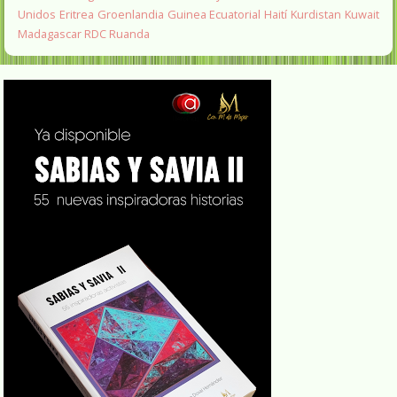
Unidos
Eritrea
Groenlandia
Guinea Ecuatorial
Haití
Kurdistan
Kuwait
Madagascar
RDC
Ruanda