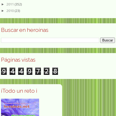
2011
(352)
►
2010
(23)
►
Buscar en heroínas
Páginas vistas
9
4
4
9
7
2
8
¡Todo un reto ¡