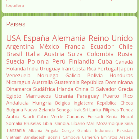
toquillera
Paises
USA
España
Alemania
Reino Unido
Argentina
México
Francia
Ecuador
Chile
Brasil
Italia
Austria
Suiza
Colombia
Rusia
Suecia
Polonia
Perú
Finlandia
Cuba
Canadá
Holanda
India
Uruguay
Irán
Costa Rica
Portugal
Japón
Venezuela
Noruega
Galicia
Bolivia
Honduras
Nicaragua
Australia
Guatemala
República Dominicana
Dinamarca
Sudáfrica
Irlanda
China
El Salvador
Grecia
Egipto
Marruecos
Ucrania
Paraguay
Puerto Rico
Andalucía
Hungria
Belgica
Inglaterra
República Checa
Bulgaria
Nueva Zelanda
Senegal
Irak
Sri Lanka
Filipinas
Tunez
Arabia Saudí
Cabo Verde
Canarias
Euskadi
Kenia
Nepal
Somalia
Bruselas
Libia
Islandia.
Líbano
Mali
Mozambique
Siria
Tanzania
Albania
Angola
Congo
Gambia
Indonesia
Pakistan
Vietnam
Bangladesh
Bosnia
Camboya
Camerún
Emiratos Arabes