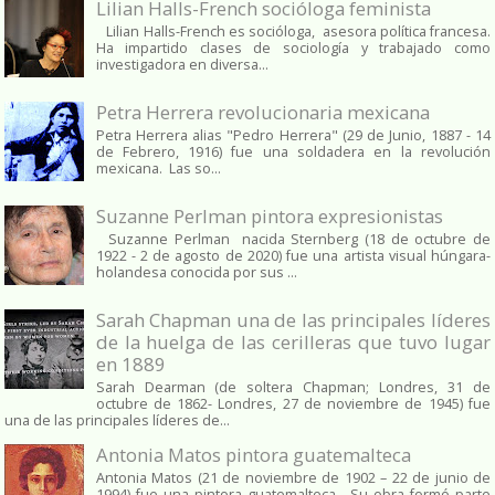
Lilian Halls-French socióloga feminista
Lilian Halls-French es socióloga, asesora política francesa.
Ha impartido clases de sociología y trabajado como
investigadora en diversa...
Petra Herrera revolucionaria mexicana
Petra Herrera alias "Pedro Herrera" (29 de Junio, 1887 - 14
de Febrero, 1916) fue una soldadera en la revolución
mexicana. Las so...
Suzanne Perlman pintora expresionistas
Suzanne Perlman nacida Sternberg (18 de octubre de
1922 - 2 de agosto de 2020) fue una artista visual húngara-
holandesa conocida por sus ...
Sarah Chapman una de las principales líderes
de la huelga de las cerilleras que tuvo lugar
en 1889
Sarah Dearman (de soltera Chapman; Londres, 31 de
octubre de 1862​- Londres, 27 de noviembre de 1945)​ fue
una de las principales líderes de...
Antonia Matos pintora guatemalteca
Antonia Matos (21 de noviembre de 1902 – 22 de junio de
1994) fue una pintora guatemalteca . Su obra formó parte