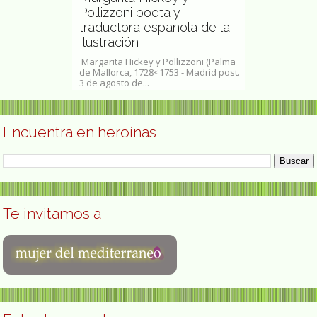
sofa,
Pollizzoni poeta y
ca y
traductora española de la
Rosa-Lind
Ilustración
docente y 
 San José de
Margarita Hickey y Pollizzoni (Palma
Rosa-Linda Fre
ayo de 1917 -
de Mallorca, 1728<1753 - Madrid post.
1954) es profes
e julio...
3 de agosto de...
de Estudios...
Encuentra en heroínas
Te invitamos a