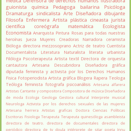
medica
Defensora de derechos humanos
Ilustradora
guionista
química
Pedagoga
bailarina
Psicóloga
Dramaturga
sindicalista
Arte
Diseñadora
dibujante
Filosofa
Enfermera
Artista plástica
cineasta
jurista
científica
coreógrafa
matemática
Ecologista
Economista
Anarquista
Pintura
Rosas para todas nuestras
heroínas
Jueza
Mujeres Creadoras
Narradora
ceramista
Bióloga
directora
mezzosoprano
Actriz de teatro
Cuentista
Documentalista
Literatura
Naturalista
literata
urbanista
Filóloga
Psicoterapeuta
Artista textil
Directora de orquesta
cantautora
Artesana
Descubridora
Diseñadora gráfica
diputada
feminista y activista por los Derechos Humanos
Fisica
Fotoperiodista
Artista gráfica
Blogera
Rapera
Teologa
Teóloga feminista
fotografa
psicoanálisis
Artesana alfarera
Artistas
Cantante y compositora
Compositora de música
Diseñadora
de moda
Ecologa
Geologa
Gestora cultural
Interprete musical
Neurologa
Activista por los derechos sexuales de las mujeres
Artesana herrera
Artistas graficas
Doctora Ciencias Políticas
Escritoras
Fisiologa
Terapeuta
Terapeuta quinesóloga
asambleista
directora de teatro.
directora de documentales
directora de
periódico
directora de tv
doula
intérprete de sitar
poeta Innu