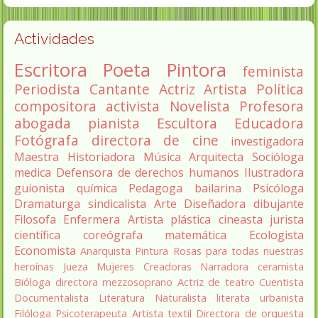
Actividades
Escritora
Poeta
Pintora
feminista
Periodista
Cantante
Actriz
Artista
Política
compositora
activista
Novelista
Profesora
abogada
pianista
Escultora
Educadora
Fotógrafa
directora de cine
investigadora
Maestra
Historiadora
Música
Arquitecta
Socióloga
medica
Defensora de derechos humanos
Ilustradora
guionista
química
Pedagoga
bailarina
Psicóloga
Dramaturga
sindicalista
Arte
Diseñadora
dibujante
Filosofa
Enfermera
Artista plástica
cineasta
jurista
científica
coreógrafa
matemática
Ecologista
Economista
Anarquista
Pintura
Rosas para todas nuestras
heroínas
Jueza
Mujeres Creadoras
Narradora
ceramista
Bióloga
directora
mezzosoprano
Actriz de teatro
Cuentista
Documentalista
Literatura
Naturalista
literata
urbanista
Filóloga
Psicoterapeuta
Artista textil
Directora de orquesta