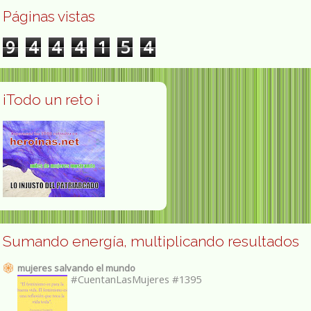
Páginas vistas
9
4
4
4
1
5
4
¡Todo un reto ¡
Sumando energía, multiplicando resultados
mujeres salvando el mundo
#CuentanLasMujeres #1395