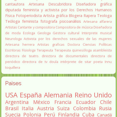
cantautora
Artesana
Descubridora
Diseñadora gráfica
diputada
feminista y activista por los Derechos Humanos
Fisica
Fotoperiodista
Artista gráfica
Blogera
Rapera
Teologa
Teóloga feminista
fotografa
psicoanálisis
Artesana alfarera
Artistas
Cantante y compositora
Compositora de música
Diseñadora
de moda
Ecologa
Geologa
Gestora cultural
Interprete musical
Neurologa
Activista por los derechos sexuales de las mujeres
Artesana herrera
Artistas graficas
Doctora Ciencias Políticas
Escritoras
Fisiologa
Terapeuta
Terapeuta quinesóloga
asambleista
directora de teatro.
directora de documentales
directora de
periódico
directora de tv
doula
intérprete de sitar
poeta Innu
toquillera
Paises
USA
España
Alemania
Reino Unido
Argentina
México
Francia
Ecuador
Chile
Brasil
Italia
Austria
Suiza
Colombia
Rusia
Suecia
Polonia
Perú
Finlandia
Cuba
Canadá