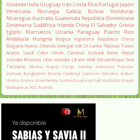
Holanda
India
Uruguay
Irán
Costa Rica
Portugal
Japón
Venezuela
Noruega
Galicia
Bolivia
Honduras
Nicaragua
Australia
Guatemala
República Dominicana
Dinamarca
Sudáfrica
Irlanda
China
El Salvador
Grecia
Egipto
Marruecos
Ucrania
Paraguay
Puerto Rico
Andalucía
Hungria
Belgica
Inglaterra
República Checa
Bulgaria
Nueva Zelanda
Senegal
Irak
Sri Lanka
Filipinas
Tunez
Arabia Saudí
Cabo Verde
Canarias
Euskadi
Kenia
Nepal
Somalia
Bruselas
Libia
Islandia.
Líbano
Mali
Mozambique
Siria
Tanzania
Albania
Angola
Congo
Gambia
Indonesia
Pakistan
Vietnam
Bangladesh
Bosnia
Camboya
Camerún
Emiratos Arabes
Unidos
Eritrea
Groenlandia
Guinea Ecuatorial
Haití
Kurdistan
Kuwait
Madagascar
RDC
Ruanda