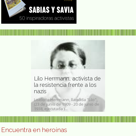
r Revuelta
Lilo Herrmann, activista de
on la salud
la resistencia frente a los
nazis
Celia Viña
elta (1958 -
Liselotte Herrmann, llamada "Lilo",
Celia Viñas Oliv
e 2011) fue una
(23 de junio de 1909 - 20 de junio de
junio de 1915 -
1938, ejecutada )...
1954) fue una a
Encuentra en heroínas