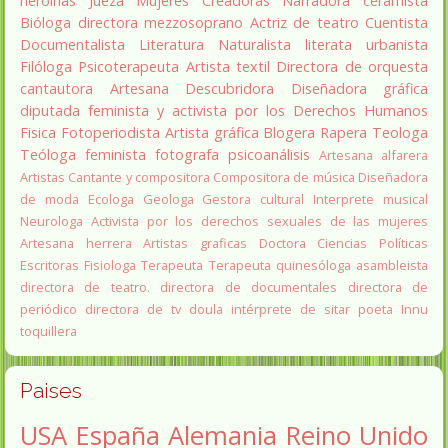
heroínas
Jueza
Mujeres Creadoras
Narradora
ceramista
Bióloga
directora
mezzosoprano
Actriz de teatro
Cuentista
Documentalista
Literatura
Naturalista
literata
urbanista
Filóloga
Psicoterapeuta
Artista textil
Directora de orquesta
cantautora
Artesana
Descubridora
Diseñadora gráfica
diputada
feminista y activista por los Derechos Humanos
Fisica
Fotoperiodista
Artista gráfica
Blogera
Rapera
Teologa
Teóloga feminista
fotografa
psicoanálisis
Artesana alfarera
Artistas
Cantante y compositora
Compositora de música
Diseñadora
de moda
Ecologa
Geologa
Gestora cultural
Interprete musical
Neurologa
Activista por los derechos sexuales de las mujeres
Artesana herrera
Artistas graficas
Doctora Ciencias Políticas
Escritoras
Fisiologa
Terapeuta
Terapeuta quinesóloga
asambleista
directora de teatro.
directora de documentales
directora de
periódico
directora de tv
doula
intérprete de sitar
poeta Innu
toquillera
Paises
USA
España
Alemania
Reino Unido