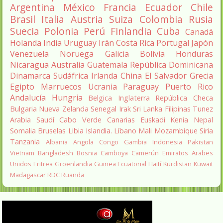
Argentina
México
Francia
Ecuador
Chile
Brasil
Italia
Austria
Suiza
Colombia
Rusia
Suecia
Polonia
Perú
Finlandia
Cuba
Canadá
Holanda
India
Uruguay
Irán
Costa Rica
Portugal
Japón
Venezuela
Noruega
Galicia
Bolivia
Honduras
Nicaragua
Australia
Guatemala
República Dominicana
Dinamarca
Sudáfrica
Irlanda
China
El Salvador
Grecia
Egipto
Marruecos
Ucrania
Paraguay
Puerto Rico
Andalucía
Hungria
Belgica
Inglaterra
República Checa
Bulgaria
Nueva Zelanda
Senegal
Irak
Sri Lanka
Filipinas
Tunez
Arabia Saudí
Cabo Verde
Canarias
Euskadi
Kenia
Nepal
Somalia
Bruselas
Libia
Islandia.
Líbano
Mali
Mozambique
Siria
Tanzania
Albania
Angola
Congo
Gambia
Indonesia
Pakistan
Vietnam
Bangladesh
Bosnia
Camboya
Camerún
Emiratos Arabes
Unidos
Eritrea
Groenlandia
Guinea Ecuatorial
Haití
Kurdistan
Kuwait
Madagascar
RDC
Ruanda