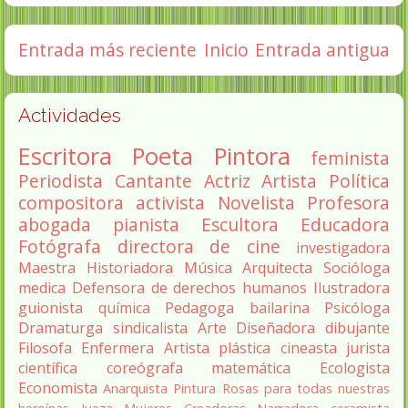
Entrada más reciente
Inicio
Entrada antigua
Actividades
Escritora
Poeta
Pintora
feminista
Periodista
Cantante
Actriz
Artista
Política
compositora
activista
Novelista
Profesora
abogada
pianista
Escultora
Educadora
Fotógrafa
directora de cine
investigadora
Maestra
Historiadora
Música
Arquitecta
Socióloga
medica
Defensora de derechos humanos
Ilustradora
guionista
química
Pedagoga
bailarina
Psicóloga
Dramaturga
sindicalista
Arte
Diseñadora
dibujante
Filosofa
Enfermera
Artista plástica
cineasta
jurista
científica
coreógrafa
matemática
Ecologista
Economista
Anarquista
Pintura
Rosas para todas nuestras