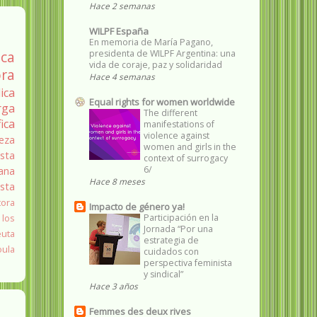
Hace 2 semanas
WILPF España
En memoria de María Pagano,
presidenta de WILPF Argentina: una
ica
vida de coraje, paz y solidaridad
ra
Hace 4 semanas
ica
Equal rights for women worldwide
rga
The different
fica
manifestations of
violence against
eza
women and girls in the
sta
context of surrogacy
6/
ana
Hace 8 meses
ista
tora
Impacto de género ya!
Participación en la
 los
Jornada “Por una
euta
estrategia de
oula
cuidados con
perspectiva feminista
y sindical”
Hace 3 años
Femmes des deux rives