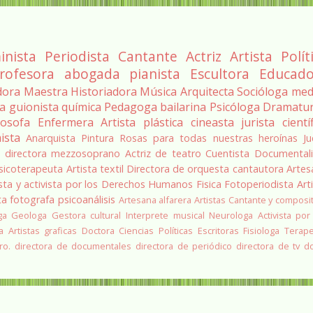
inista
Periodista
Cantante
Actriz
Artista
Polít
rofesora
abogada
pianista
Escultora
Educado
dora
Maestra
Historiadora
Música
Arquitecta
Socióloga
med
ra
guionista
química
Pedagoga
bailarina
Psicóloga
Dramatu
losofa
Enfermera
Artista plástica
cineasta
jurista
cientí
ista
Anarquista
Pintura
Rosas para todas nuestras heroínas
Ju
a
directora
mezzosoprano
Actriz de teatro
Cuentista
Documentali
sicoterapeuta
Artista textil
Directora de orquesta
cantautora
Artes
sta y activista por los Derechos Humanos
Fisica
Fotoperiodista
Art
ta
fotografa
psicoanálisis
Artesana alfarera
Artistas
Cantante y composi
ga
Geologa
Gestora cultural
Interprete musical
Neurologa
Activista por
a
Artistas graficas
Doctora Ciencias Políticas
Escritoras
Fisiologa
Terap
ro.
directora de documentales
directora de periódico
directora de tv
d