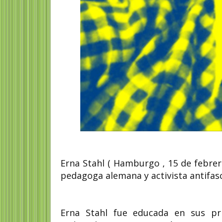
Meraud Guevara pin
Meraud Guinness también 
como Meraud Guevara (24 d
de 1904 – 6 de Mayo de...
Erna Stahl ( Hamburgo , 15 de febrer
pedagoga alemana y activista antifasc
Erna Stahl fue educada en sus pri