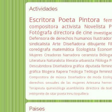
Actividades
Escritora
Poeta
Pintora
fem
compositora
activista
Novelista
P
Fotógrafa
directora de cine
investiga
Defensora de derechos humanos
Ilustrado
sindicalista
Arte
Diseñadora
dibujante
Fi
coreógrafa
matemática
Ecologista
Econom
Mujeres Creadoras
Narradora
ceramista
Biólog
Literatura
Naturalista
literata
urbanista
Filóloga
P
Descubridora
Diseñadora gráfica
diputada
femini
gráfica
Blogera
Rapera
Teologa
Teóloga feminis
Compositora de música
Diseñadora de moda
Ecolo
derechos sexuales de las mujeres
Artesana herrer
Terapeuta quinesóloga
asambleista
directora de teat
intérprete de sitar
poeta Innu
toquillera
Paises