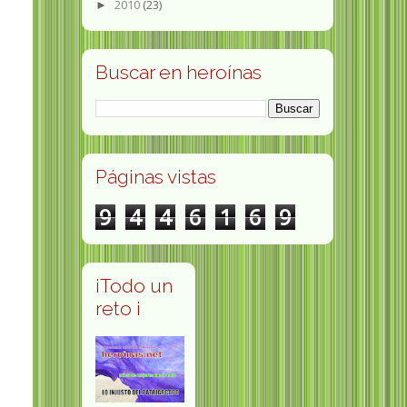
2010
(23)
►
Buscar en heroínas
Páginas vistas
9
4
4
6
1
6
9
¡Todo un
reto ¡