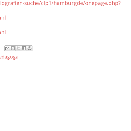
biografien-suche/clp1/hamburgde/onepage.php?
ahl
ahl
edagoga