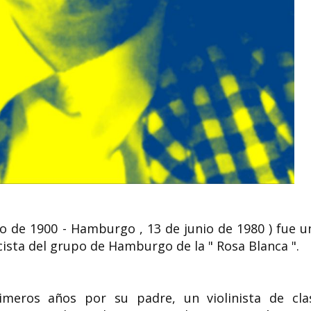
Carmen G. Pérez-Neu
Angélique Kidjo
tora
pintora
compositora de
conocida
Carmen G. Pérez-Neu: apuntes
Angélique Kpasselok
e Junio
biográficos Carmen G. Pérez-Neu
Hounsinou Kandjo M
[fig. 1 y fig. 2]...
Kidjo (Ouidah; 14 de ju
o de 1900 - Hamburgo , 13 de junio de 1980 ) fue u
ista del grupo de Hamburgo de la " Rosa Blanca ".
meros años por su padre, un violinista de cla