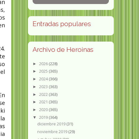
an
s,
os
Entradas populares
en
4.
Archivo de Heroinas
te
so
2026
(228)
►
el
2025
(365)
►
2024
(366)
►
2023
(363)
►
En
2022
(363)
►
se
2021
(365)
►
ki
2020
(365)
►
2019
(364)
la
▼
diciembre 2019
(31)
as
noviembre 2019
(29)
ia