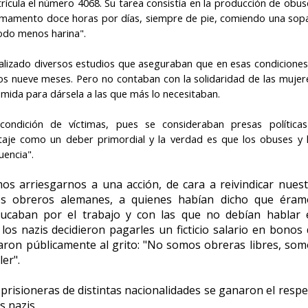
trícula el número 4068. Su tarea consistía en la producción de obus
armamento doce horas por días, siempre de pie, comiendo una sop
odo menos harina".
alizado diversos estudios que aseguraban que en esas condiciones
os nueve meses. Pero no contaban con la solidaridad de las mujer
mida para dársela a las que más lo necesitaban.
ndición de víctimas, pues se consideraban presas política
taje como un deber primordial y la verdad es que los obuses y 
uencia".
os arriesgarnos a una acción, de cara a reivindicar nues
 los obreros alemanes, a quienes habían dicho que éram
educaban por el trabajo y con las que no debían hablar 
os nazis decidieron pagarles un ficticio salario en bonos
saron públicamente al grito: "No somos obreras libres, so
er".
 prisioneras de distintas nacionalidades se ganaron el resp
s nazis.