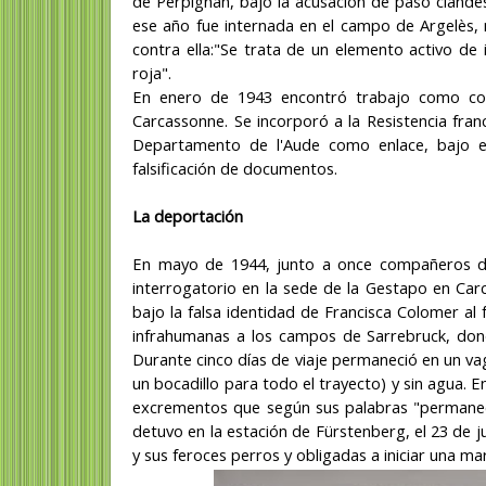
de Perpignan, bajo la acusación de paso clande
ese año fue internada en el campo de Argelès,
contra ella:"Se trata de un elemento activo de
roja".
En enero de 1943 encontró trabajo como coc
Carcassonne. Se incorporó a la Resistencia fran
Departamento de l'Aude como enlace, bajo el
falsificación de documentos.
La deportación
En mayo de 1944, junto a once compañeros de 
interrogatorio en la sede de la Gestapo en Carc
bajo la falsa identidad de Francisca Colomer al
infrahumanas a los campos de Sarrebruck, don
Durante cinco días de viaje permaneció en un va
un bocadillo para todo el trayecto) y sin agua. 
excrementos que según sus palabras "permaneci
detuvo en la estación de Fürstenberg, el 23 de 
y sus feroces perros y obligadas a iniciar una m