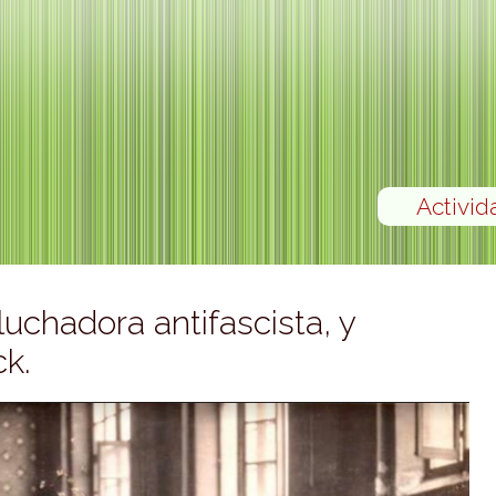
Activid
chadora antifascista, y
k.