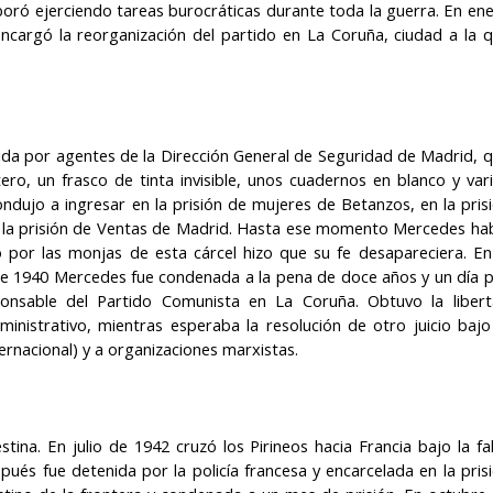
aboró ejerciendo tareas burocráticas durante toda la guerra. En en
encargó la reorganización del partido en La Coruña, ciudad a la 
nida por agentes de la Dirección General de Seguridad de Madrid, 
tero, un frasco de tinta invisible, unos cuadernos en blanco y var
ondujo a ingresar en la prisión de mujeres de Betanzos, en la pris
n la prisión de Ventas de Madrid. Hasta ese momento Mercedes ha
do por las monjas de esta cárcel hizo que su fe desapareciera. En
de 1940 Mercedes fue condenada a la pena de doce años y un día 
sponsable del Partido Comunista en La Coruña. Obtuvo la liber
inistrativo, mientras esperaba la resolución de otro juicio bajo
ernacional) y a organizaciones marxistas.
ina. En julio de 1942 cruzó los Pirineos hacia Francia bajo la fa
és fue detenida por la policía francesa y encarcelada en la pris