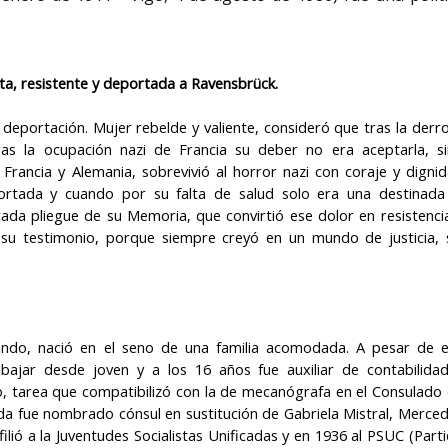
Eva Giberti psicóloga,
Azah Aziz, con
ta, resistente y deportada a Ravensbrück.
psicoanalista, asistente
Mak Ungku co
social, y profesora
con los derech
 la deportación. Mujer rebelde y valiente, consideró que tras la derr
universitaria argentina
mujeres en Mal
ras la ocupación nazi de Francia su deber no era aceptarla, s
Eva Giberti (Buenos Aires, 21 de
Azah Aziz (Allahyar
Francia y Alemania, sobrevivió al horror nazi con coraje y digni
mayo de 1929-Buenos Aires-14 de
Azah binti Syed Mo
diciembre de 2025)) es...
/ Norazah Abdul Aziz 
ortada y cuando por su falta de salud solo era una destinada
ada pliegue de su Memoria, que convirtió ese dolor en resistenci
r su testimonio, porque siempre creyó en un mundo de justicia, 
ndo, nació en el seno de una familia acomodada. A pesar de e
abajar desde joven y a los 16 años fue auxiliar de contabilida
, tarea que compatibilizó con la de mecanógrafa en el Consulado
da fue nombrado cónsul en sustitución de Gabriela Mistral, Merce
ilió a la Juventudes Socialistas Unificadas y en 1936 al PSUC (Part