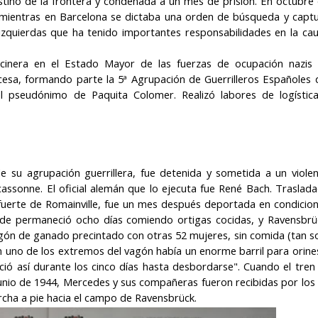
stino de la frontera y condenada a un mes de prisión. En octubre
 mientras en Barcelona se dictaba una orden de búsqueda y capt
 izquierdas que ha tenido importantes responsabilidades en la ca
inera en el Estado Mayor de las fuerzas de ocupación nazis
cesa, formando parte la 5ª Agrupación de Guerrilleros Españoles 
 pseudónimo de Paquita Colomer. Realizó labores de logístic
su agrupación guerrillera, fue detenida y sometida a un viole
assonne. El oficial alemán que lo ejecuta fue René Bach. Traslad
 fuerte de Romainville, fue un mes después deportada en condicio
de permaneció ocho días comiendo ortigas cocidas, y Ravensbrü
gón de ganado precintado con otras 52 mujeres, sin comida (tan s
En uno de los extremos del vagón había un enorme barril para orine
ó así durante los cinco días hasta desbordarse". Cuando el tren
junio de 1944, Mercedes y sus compañeras fueron recibidas por los
archa a pie hacia el campo de Ravensbrück.