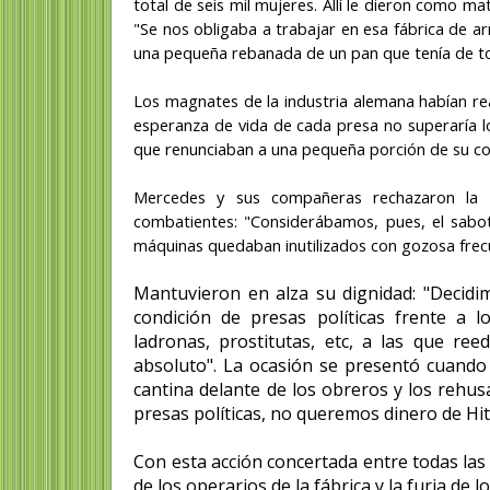
total de seis mil mujeres. Allí le dieron como ma
"Se nos obligaba a trabajar en esa fábrica de 
una pequeña rebanada de un pan que tenía de t
Los magnates de la industria alemana habían re
esperanza de vida de cada presa no superaría l
que renunciaban a una pequeña porción de su co
Mercedes y sus compañeras rechazaron la co
combatientes: "Considerábamos, pues, el sabo
máquinas quedaban inutilizados con gozosa frec
Mantuvieron en alza su dignidad: "Decidim
condición de presas políticas frente a
ladronas, prostitutas, etc, a las que re
absoluto". La ocasión se presentó cuando l
cantina delante de los obreros y los rehu
presas políticas, no queremos dinero de Hitl
Con esta acción concertada entre todas las
de los operarios de la fábrica y la furia de lo