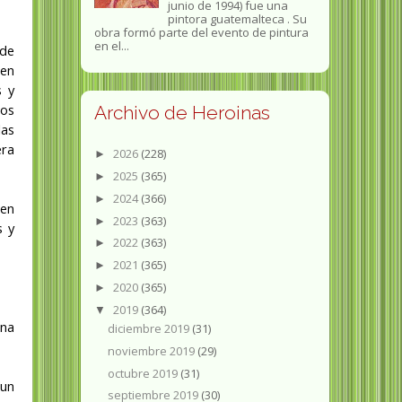
junio de 1994) fue una
pintora guatemalteca . Su
obra formó parte del evento de pintura
en el...
 de
 en
s y
mos
Archivo de Heroinas
las
era
2026
(228)
►
2025
(365)
►
2024
(366)
►
 en
2023
(363)
►
s y
2022
(363)
►
2021
(365)
►
2020
(365)
►
2019
(364)
▼
una
diciembre 2019
(31)
noviembre 2019
(29)
octubre 2019
(31)
 un
septiembre 2019
(30)