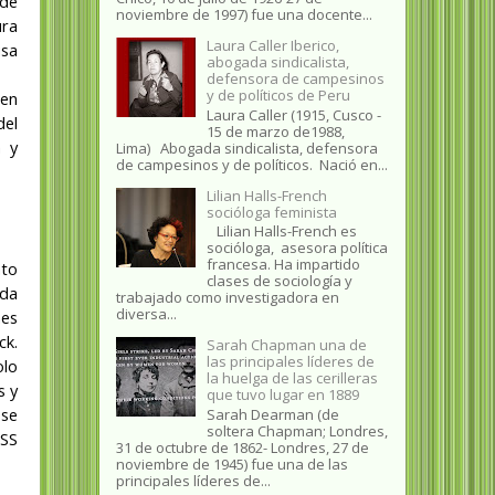
 de
noviembre de 1997) fue una docente...
ura
Laura Caller Iberico,
usa
abogada sindicalista,
defensora de campesinos
y de políticos de Peru
 en
Laura Caller (1915, Cusco -
del
15 de marzo de1988,
a y
Lima) Abogada sindicalista, defensora
de campesinos y de políticos. Nació en...
Lilian Halls-French
socióloga feminista
Lilian Halls-French es
socióloga, asesora política
francesa. Ha impartido
nto
clases de sociología y
ada
trabajado como investigadora en
diversa...
nes
ck.
Sarah Chapman una de
las principales líderes de
olo
la huelga de las cerilleras
s y
que tuvo lugar en 1889
 se
Sarah Dearman (de
soltera Chapman; Londres,
 SS
31 de octubre de 1862​- Londres, 27 de
noviembre de 1945)​ fue una de las
principales líderes de...