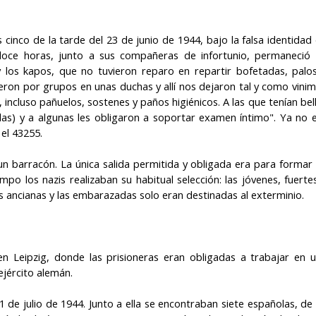
cinco de la tarde del 23 de junio de 1944, bajo la falsa identidad
doce horas, junto a sus compañeras de infortunio, permaneció
 y los kapos, que no tuvieron reparo en repartir bofetadas, palo
jeron por grupos en unas duchas y allí nos dejaron tal y como vini
ncluso pañuelos, sostenes y paños higiénicos. A las que tenían bel
ellas) y a algunas les obligaron a soportar examen íntimo". Ya no 
 el 43255.
n barracón. La única salida permitida y obligada era para formar
mpo los nazis realizaban su habitual selección: las jóvenes, fuerte
s ancianas y las embarazadas solo eran destinadas al exterminio.
en Leipzig, donde las prisioneras eran obligadas a trabajar en 
jército alemán.
e julio de 1944. Junto a ella se encontraban siete españolas, de