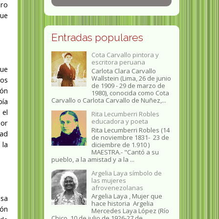
ero
que
Entradas populares
Cota Carvallo pintora y
escritora peruana
que
Carlota Clara Carvallo
Wallstein (Lima, 26 de junio
ios
de 1909 - 29 de marzo de
ión
1980), conocida como Cota
Carvallo o Carlota Carvallo de Nuñez,...
bía
 el
Rita Lecumberri Robles
educadora y poeta
por
Rita Lecumberri Robles (14
tad
de noviembre 1831- 23 de
 la
diciembre de 1.910 )
MAESTRA.- "Cantó a su
pueblo, a la amistad y a la ...
Argelia Laya símbolo de
las mujeres
afrovenezolanas
Argelia Laya , Mujer que
lsa
hace historia Argelia
ión
Mercedes Laya López (Río
Chico, 10 de julio de 1926-27 de