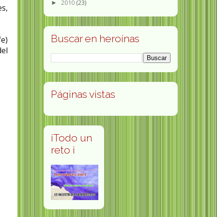
2010
(23)
►
es,
Buscar en heroínas
e)
el
Páginas vistas
¡Todo un
reto ¡