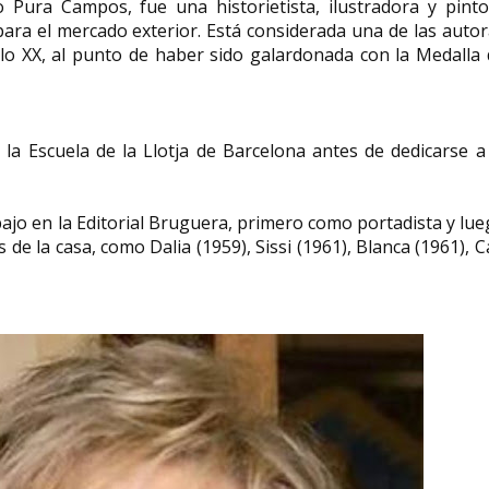
Pura Campos, fue una historietista, ilustradora y pinto
ra el mercado exterior. Está considerada una de las auto
lo XX, al punto de haber sido galardonada con la Medalla
Jean Shinoda Bolen
doctora en medicina,
Zsuzsanna Jak
psiquiatra y escritora
en salud públic
la Escuela de la Llotja de Barcelona antes de dedicarse a
Jean Shinoda Bolen (29 de junio de
Zsuzsanna Jakab (Ja
1936, en Estados Unidos) es doctora
nacida el 17 de mayo
en medicina, psiquiatra,...
una experta en salud 
ajo en la Editorial Bruguera, primero como portadista y lu
 de la casa, como Dalia (1959), Sissi (1961), Blanca (1961), 