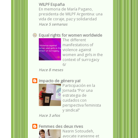
WILPF España
En memoria de María Pagano,
presidenta de WILPF Argentina: una
vida de coraje, paz y solidaridad
Hace 5 semanas
Equal rights for women worldwide
The different
manifestations of
violence against
women and girls in the
context of surrogacy
6/
Hace 8 meses
Impacto de género ya!
Participación en la
Jornada “Por una
estrategia de
cuidados con
perspectiva feminista
y sindical”
Hace 3 años
Femmes des deux rives
Nasrin Sotoudeh,
avocate iranienne et