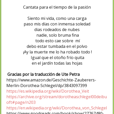
Cantata para el tiempo de la pasión
Siento mi vida, como una carga
paso mis días con inmensa soledad
dias rodeados de nubes
nadie, solo bruma fina
todo esto cae sobre mí
debo estar tumbada en el polvo
¡Ay la muerte me lo ha robado todo !
Igual que el otoño frío quita
en el jardín todas las hojas
Gracias por la traducción de Ute Petra
https://www.amazon.de/Geschichte-Zauberers-
Merlin-Dorothea-Schlegel/dp/3843097399
https://es.wikipedia.org/wiki/Dorothea_Veit
https://archive.org/stream/dorotheaschlegel00deibu
oft#page/n203
https://en.wikipedia.org/wiki/Dorothea_von_Schlegel
https://www.goodreads.com/book/show/27767480-