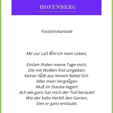
Passionskantate
Mir zur Laſt fuͤhl ich mein Leben,
Einſam finden meine Tage mich,
Die mit Wolken ſind umgeben;
Keiner huͤllt aus ſeinem Nebel ſich.
Alles mein Vergnuͤgen
Muß im Staube liegen!
Ach wie ganz hat mich der Tod beraubt!
Wie der kalte Herbſt den Garten,
Den er ganz entlaubt.