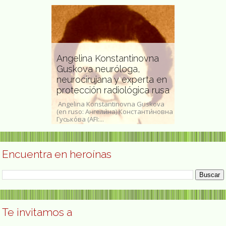
Angelina Konstantinovna
Guskova neuróloga,
tora, y
neurocirujana y experta en
ileña
protección radiológica rusa
Meraud Gue
ana, 17 de julio
Angelina Konstantinovna Guskova
Meraud Guinne
re, 21 de marzo
(en ruso: Ангели́на) Константи́новна
como Meraud G
a,...
Гусько́ва (AFI:...
de 1904 – 6 de
Encuentra en heroínas
Te invitamos a