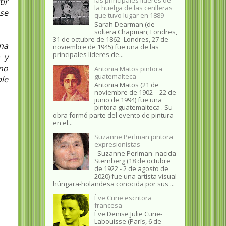
tir
la huelga de las cerilleras
 se
que tuvo lugar en 1889
Sarah Dearman (de
soltera Chapman; Londres,
31 de octubre de 1862​- Londres, 27 de
una
noviembre de 1945)​ fue una de las
principales líderes de...
 y
omo
Antonia Matos pintora
guatemalteca
ble
Antonia Matos (21 de
noviembre de 1902 – 22 de
junio de 1994) fue una
pintora guatemalteca . Su
obra formó parte del evento de pintura
en el...
Suzanne Perlman pintora
expresionistas
Suzanne Perlman nacida
Sternberg (18 de octubre
de 1922 - 2 de agosto de
2020) fue una artista visual
húngara-holandesa conocida por sus ...
Ève Curie escritora
francesa
Ève Denise Julie Curie-
Labouisse (París, 6 de