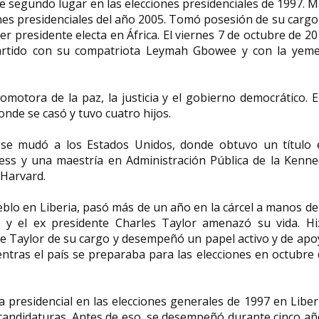
te segundo lugar en las elecciones presidenciales de 1997. 
ones presidenciales del año 2005. Tomó posesión de su cargo
r presidente electa en África. El viernes 7 de octubre de 2
partido con su compatriota Leymah Gbowee y con la yeme
Julia Chuñil activista
Carolina Gainza
medioambiental
y política chile
motora de la paz, la justicia y el gobierno democrático. E
donde se casó y tuvo cuatro hijos.
Julia del Carmen Chuñil Catricura
Carolina Olivia Gain
(Máfil, 16 de julio de 1952-8 de
(Santiago, 29 de mar
noviembre de 2024) ...
una socióloga y políti
f se mudó a los Estados Unidos, donde obtuvo un título 
ness y una maestría en Administración Pública de la Kenne
 Harvard.
ueblo en Liberia, pasó más de un año en la cárcel a manos de
e y el ex presidente Charles Taylor amenazó su vida. Hi
de Taylor de su cargo y desempeñó un papel activo y de ap
entras el país se preparaba para las elecciones en octubre
a presidencial en las elecciones generales de 1997 en Liber
candidaturas. Antes de eso, se desempeñó durante cinco añ