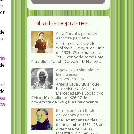
llo
jer
Entradas populares
de
Cota Carvallo pintora y
do
escritora peruana
Carlota Clara Carvallo
Wallstein (Lima, 26 de junio
de 1909 - 29 de marzo de
1980), conocida como Cota
tió
Carvallo o Carlota Carvallo de Nuñez,...
 de
Argelia Laya símbolo de
las mujeres
afrovenezolanas
Argelia Laya , Mujer que
 el
hace historia Argelia
 de
Mercedes Laya López (Río
ica
Chico, 10 de julio de 1926-27 de
noviembre de 1997) fue una docente...
ta
Rita Lecumberri Robles
educadora y poeta
Rita Lecumberri Robles (14
de noviembre 1831- 23 de
diciembre de 1.910 )
MAESTRA.- "Cantó a su