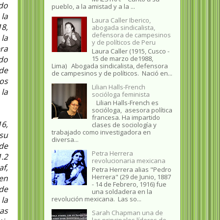
do
pueblo, a la amistad y a la ...
la
Laura Caller Iberico,
8,
abogada sindicalista,
defensora de campesinos
la
y de políticos de Peru
era
Laura Caller (1915, Cusco -
15 de marzo de1988,
do
Lima) Abogada sindicalista, defensora
de
de campesinos y de políticos. Nació en...
os
Lilian Halls-French
la
socióloga feminista
Lilian Halls-French es
socióloga, asesora política
francesa. Ha impartido
16,
clases de sociología y
trabajado como investigadora en
 su
diversa...
 de
Petra Herrera
.2
revolucionaria mexicana
af,
Petra Herrera alias "Pedro
Herrera" (29 de Junio, 1887
en
- 14 de Febrero, 1916) fue
de
una soldadera en la
revolución mexicana. Las so...
la
as
Sarah Chapman una de
las principales líderes de