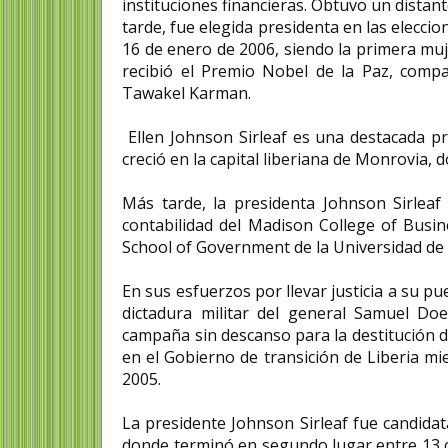
instituciones financieras. Obtuvo un distan
tarde, fue elegida presidenta en las elecci
16 de enero de 2006, siendo la primera muje
recibió el Premio Nobel de la Paz, com
Tawakel Karman.
Ellen Johnson Sirleaf es una destacada pro
creció en la capital liberiana de Monrovia, 
Más tarde, la presidenta Johnson Sirlea
contabilidad del Madison College of Busi
School of Government de la Universidad de
En sus esfuerzos por llevar justicia a su p
dictadura militar del general Samuel Do
campaña sin descanso para la destitución 
en el Gobierno de transición de Liberia mi
2005.
La presidente Johnson Sirleaf fue candidat
donde terminó en segundo lugar entre 13 