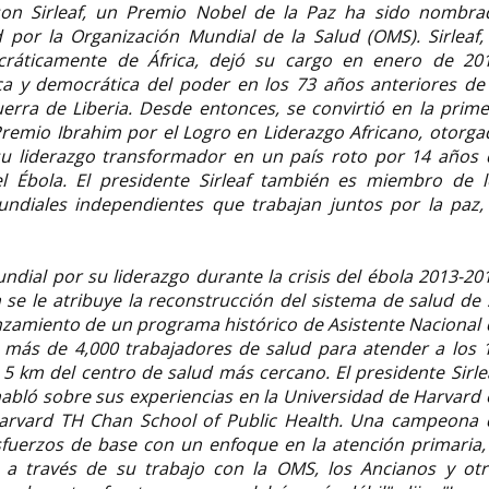
nson Sirleaf, un Premio Nobel de la Paz ha sido nombra
por la Organización Mundial de la Salud (OMS). Sirleaf, 
cráticamente de África, dejó su cargo en enero de 201
ca y democrática del poder en los 73 años anteriores de 
erra de Liberia. Desde entonces, se convirtió en la prim
Premio Ibrahim por el Logro en Liderazgo Africano, otorga
u liderazgo transformador en un país roto por 14 años 
el Ébola. El presidente Sirleaf también es miembro de l
ndiales independientes que trabajan juntos por la paz, 
undial por su liderazgo durante la crisis del ébola 2013-20
 se le atribuye la reconstrucción del sistema de salud de
anzamiento de un programa histórico de Asistente Nacional
más de 4,000 trabajadores de salud para atender a los 1
5 km del centro de salud más cercano. El presidente Sirle
abló sobre sus experiencias en la Universidad de Harvard 
Harvard TH Chan School of Public Health. Una campeona 
fuerzos de base con un enfoque en la atención primaria, 
a a través de su trabajo con la OMS, los Ancianos y otr