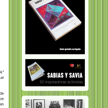
4.ª
que
 de
lpe
as