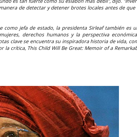
undo es tan fuerte como su eslabón más débil", dijo. "Inver
 manera de detectar y detener brotes locales antes de que
ue como jefa de estado, la presidenta Sirleaf también es 
 mujeres, derechos humanos y la perspectiva económica
notas clave se encuentra su inspiradora historia de vida, c
 la crítica, This Child Will Be Great: Memoir of a Remarka