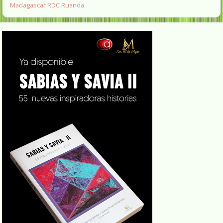
Madagascar
RDC
Ruanda