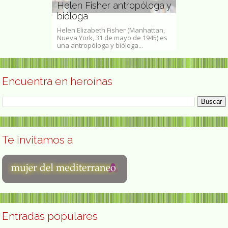
rdonada
Helen Fisher antropóloga y
franco-bra
bióloga
Bertha Worms -
unio de 1872 - 28
Helen Elizabeth Fisher​ (Manhattan,
1893Anna Clém
una folclorista,
Nueva York, 31 de mayo de 1945) es
Worms (26 de f
.
una antropóloga y bióloga...
de...
Encuentra en heroínas
Te invitamos a
Entradas populares