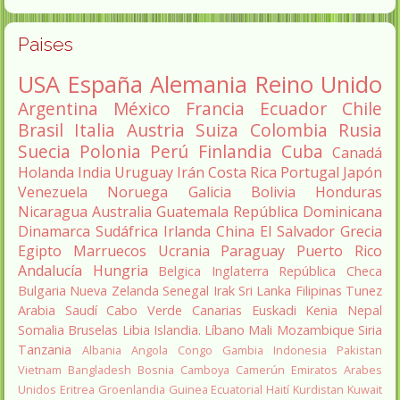
Paises
USA
España
Alemania
Reino Unido
Argentina
México
Francia
Ecuador
Chile
Brasil
Italia
Austria
Suiza
Colombia
Rusia
Suecia
Polonia
Perú
Finlandia
Cuba
Canadá
Holanda
India
Uruguay
Irán
Costa Rica
Portugal
Japón
Venezuela
Noruega
Galicia
Bolivia
Honduras
Nicaragua
Australia
Guatemala
República Dominicana
Dinamarca
Sudáfrica
Irlanda
China
El Salvador
Grecia
Egipto
Marruecos
Ucrania
Paraguay
Puerto Rico
Andalucía
Hungria
Belgica
Inglaterra
República Checa
Bulgaria
Nueva Zelanda
Senegal
Irak
Sri Lanka
Filipinas
Tunez
Arabia Saudí
Cabo Verde
Canarias
Euskadi
Kenia
Nepal
Somalia
Bruselas
Libia
Islandia.
Líbano
Mali
Mozambique
Siria
Tanzania
Albania
Angola
Congo
Gambia
Indonesia
Pakistan
Vietnam
Bangladesh
Bosnia
Camboya
Camerún
Emiratos Arabes
Unidos
Eritrea
Groenlandia
Guinea Ecuatorial
Haití
Kurdistan
Kuwait