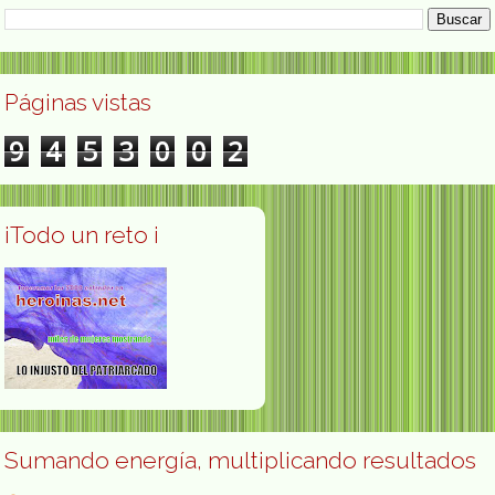
Páginas vistas
9
4
5
3
0
0
2
¡Todo un reto ¡
Sumando energía, multiplicando resultados