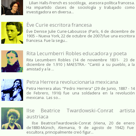
Lilian Halls-French es socióloga, asesora política francesa.
Ha impartido clases de sociología y trabajado como
investigadora en diversa...
Ève Curie escritora francesa
Ève Denise Julie Curie-Labouisse (París, 6 de diciembre de
1905 – Nueva York, 22 de octubre de 2007) fue una escritora
francesa. Fue la segu...
Rita Lecumberri Robles educadora y poeta
Rita Lecumberri Robles (14 de noviembre 1831- 23 de
diciembre de 1.910 ) MAESTRA.- "Cantó a su pueblo, a la
amistad y a la ...
Petra Herrera revolucionaria mexicana
Petra Herrera alias "Pedro Herrera" (29 de Junio, 1887 - 14
de Febrero, 1916) fue una soldadera en la revolución
mexicana. Las so...
Ilse Beatrice Twardowski-Conrat artista
austriaca
Ilse BeatriceTwardowski-Conrat (Viena, 20 de enero
de1880-Múnich, Alemania, 9 de agosto de 1942) Fue
escultora, principalmente creó figur...