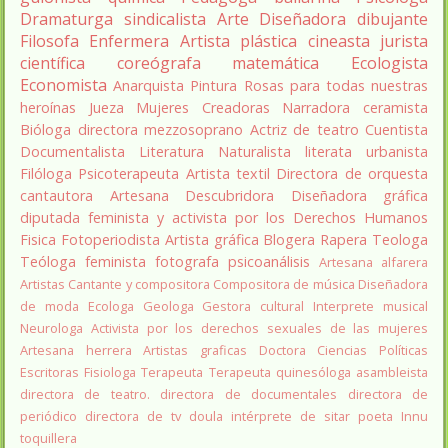
Dramaturga
sindicalista
Arte
Diseñadora
dibujante
Filosofa
Enfermera
Artista plástica
cineasta
jurista
científica
coreógrafa
matemática
Ecologista
Economista
Anarquista
Pintura
Rosas para todas nuestras
heroínas
Jueza
Mujeres Creadoras
Narradora
ceramista
Bióloga
directora
mezzosoprano
Actriz de teatro
Cuentista
Documentalista
Literatura
Naturalista
literata
urbanista
Filóloga
Psicoterapeuta
Artista textil
Directora de orquesta
cantautora
Artesana
Descubridora
Diseñadora gráfica
diputada
feminista y activista por los Derechos Humanos
Fisica
Fotoperiodista
Artista gráfica
Blogera
Rapera
Teologa
Teóloga feminista
fotografa
psicoanálisis
Artesana alfarera
Artistas
Cantante y compositora
Compositora de música
Diseñadora
de moda
Ecologa
Geologa
Gestora cultural
Interprete musical
Neurologa
Activista por los derechos sexuales de las mujeres
Artesana herrera
Artistas graficas
Doctora Ciencias Políticas
Escritoras
Fisiologa
Terapeuta
Terapeuta quinesóloga
asambleista
directora de teatro.
directora de documentales
directora de
periódico
directora de tv
doula
intérprete de sitar
poeta Innu
toquillera