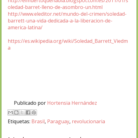
http://elmuertoquehabla.blogspot.com.es/2011/01/s
oledad-barret-lleno-de-asombro-un.html
http://www.eleditor.net/mundo-del-crimen/soledad-
barrett-una-vida-dedicada-a-la-liberacion-de-
america-latina/
https://es.wikipedia.org/wiki/Soledad_Barrett_Viedm
a
Publicado por
Hortensia Hernández
Etiquetas:
Brasil
,
Paraguay
,
revolucionaria