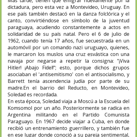
Más tarde, tienen que emigrar nuevamente por la
dictadura, pero esta vez a Montevideo, Uruguay. En
ese país también destacó en la danza folclórica y el
canto, convirtiéndose en símbolo de la juventud
paraguaya, acudiendo constantemente a actos en
solidaridad de su país natal. Pero el 6 de julio de
1962, cuando tenía 17 años, fue secuestrada en un
automóvil por un comando nazi uruguayo, quienes,
le marcaron los muslos una cruz esvástica con una
navaja por negarse a repetir la consigna: "¡Viva
Hitler! ¡Abajo Fidel!"; esto, porque dichos grupos
asociaban el 'antisemitismo' con el antisocialismo, y
Barrett tenía ascendencia judía por parte de su
madre.En el barrio del Reducto, en Montevideo,
Soledad es recordada.
En esta época, Soledad viaja a Moscú a la Escuela del
Komsomol por un año. Posteriormente se radica en
Argentina militando en el Partido Comunista
Paraguayo. En 1967 decide viajar a Cuba, en donde
recibió un entrenamiento guerrillero, y también fue
en ese lugar donde conoció a su pareja sentimental,