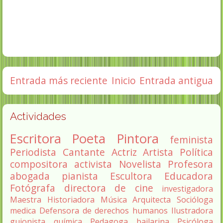
Entrada más reciente
Inicio
Entrada antigua
Actividades
Escritora
Poeta
Pintora
feminista
Periodista
Cantante
Actriz
Artista
Política
compositora
activista
Novelista
Profesora
abogada
pianista
Escultora
Educadora
Fotógrafa
directora de cine
investigadora
Maestra
Historiadora
Música
Arquitecta
Socióloga
medica
Defensora de derechos humanos
Ilustradora
guionista
química
Pedagoga
bailarina
Psicóloga