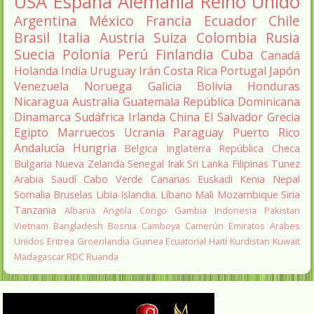
USA
España
Alemania
Reino Unido
Argentina
México
Francia
Ecuador
Chile
Brasil
Italia
Austria
Suiza
Colombia
Rusia
Suecia
Polonia
Perú
Finlandia
Cuba
Canadá
Holanda
India
Uruguay
Irán
Costa Rica
Portugal
Japón
Venezuela
Noruega
Galicia
Bolivia
Honduras
Nicaragua
Australia
Guatemala
República Dominicana
Dinamarca
Sudáfrica
Irlanda
China
El Salvador
Grecia
Egipto
Marruecos
Ucrania
Paraguay
Puerto Rico
Andalucía
Hungria
Belgica
Inglaterra
República Checa
Bulgaria
Nueva Zelanda
Senegal
Irak
Sri Lanka
Filipinas
Tunez
Arabia Saudí
Cabo Verde
Canarias
Euskadi
Kenia
Nepal
Somalia
Bruselas
Libia
Islandia.
Líbano
Mali
Mozambique
Siria
Tanzania
Albania
Angola
Congo
Gambia
Indonesia
Pakistan
Vietnam
Bangladesh
Bosnia
Camboya
Camerún
Emiratos Arabes
Unidos
Eritrea
Groenlandia
Guinea Ecuatorial
Haití
Kurdistan
Kuwait
Madagascar
RDC
Ruanda