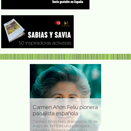
Paula Ribó
to escritora
Carmen Añón Feliú pionera
nuestra ad
paisajista española
Bandini
o (よしもと ばなな
Carmen Añón Feliú (Barcelona, 15 de
Paula Ribó Gon
kio),
mayo de 1931) es una paisajista
de abril de 199
o Yoshimoto...
española. Pionera en su oficio,...
nombre artístic