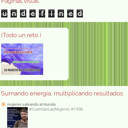
Páginas vistas
u
n
d
e
f
i
n
e
d
¡Todo un reto ¡
Sumando energía, multiplicando resultados
mujeres salvando el mundo
#CuentanLasMujeres #1396