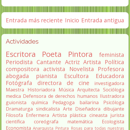
Entrada más reciente
Inicio
Entrada antigua
Actividades
Escritora
Poeta
Pintora
feminista
Periodista
Cantante
Actriz
Artista
Política
compositora
activista
Novelista
Profesora
abogada
pianista
Escultora
Educadora
Fotógrafa
directora de cine
investigadora
Maestra
Historiadora
Música
Arquitecta
Socióloga
medica
Defensora de derechos humanos
Ilustradora
guionista
química
Pedagoga
bailarina
Psicóloga
Dramaturga
sindicalista
Arte
Diseñadora
dibujante
Filosofa
Enfermera
Artista plástica
cineasta
jurista
científica
coreógrafa
matemática
Ecologista
Economista
Anarquista
Pintura
Rosas para todas nuestras