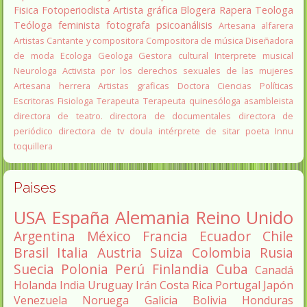
Fisica
Fotoperiodista
Artista gráfica
Blogera
Rapera
Teologa
Teóloga feminista
fotografa
psicoanálisis
Artesana alfarera
Artistas
Cantante y compositora
Compositora de música
Diseñadora
de moda
Ecologa
Geologa
Gestora cultural
Interprete musical
Neurologa
Activista por los derechos sexuales de las mujeres
Artesana herrera
Artistas graficas
Doctora Ciencias Políticas
Escritoras
Fisiologa
Terapeuta
Terapeuta quinesóloga
asambleista
directora de teatro.
directora de documentales
directora de
periódico
directora de tv
doula
intérprete de sitar
poeta Innu
toquillera
Paises
USA
España
Alemania
Reino Unido
Argentina
México
Francia
Ecuador
Chile
Brasil
Italia
Austria
Suiza
Colombia
Rusia
Suecia
Polonia
Perú
Finlandia
Cuba
Canadá
Holanda
India
Uruguay
Irán
Costa Rica
Portugal
Japón
Venezuela
Noruega
Galicia
Bolivia
Honduras