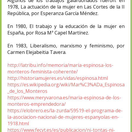
Algunos de los trabajos galardonados fueron: en
1978, La actuación de la mujer en Las Cortes de la II
República, por Esperanza García Méndez.
En 1980, El trabajo y la educación de la mujer en
España, por Rosa Mª Capel Martínez.
En 1983, Liberalismo, marxismo y feminismo, por
Carmen Elejabeitia Tavera.
http://latribu.info/memoria/maria-espinosa-los-
monteros-feminista-coherente/
http://historiamujeres.es/vidas/espinosa.html
https://es.wikipedia.org/wiki/Mar%C3%ADa_Espinosa
_de_los_Monteros
https://www.meryvarona.es/maria-espinosa-de-los-
monteros-emprendedora/
https://elobrero.es/la-zurda/59519-el-programa-de-
la-asociacion-nacional-de-mujeres-espanyolas-en-
1918.html
https://www.fecyt.es/es/publicacion/ni-tontas-ni-