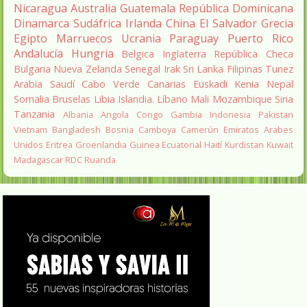
Nicaragua
Australia
Guatemala
República Dominicana
Dinamarca
Sudáfrica
Irlanda
China
El Salvador
Grecia
Egipto
Marruecos
Ucrania
Paraguay
Puerto Rico
Andalucía
Hungria
Belgica
Inglaterra
República Checa
Bulgaria
Nueva Zelanda
Senegal
Irak
Sri Lanka
Filipinas
Tunez
Arabia Saudí
Cabo Verde
Canarias
Euskadi
Kenia
Nepal
Somalia
Bruselas
Libia
Islandia.
Líbano
Mali
Mozambique
Siria
Tanzania
Albania
Angola
Congo
Gambia
Indonesia
Pakistan
Vietnam
Bangladesh
Bosnia
Camboya
Camerún
Emiratos Arabes
Unidos
Eritrea
Groenlandia
Guinea Ecuatorial
Haití
Kurdistan
Kuwait
Madagascar
RDC
Ruanda