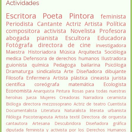
Actividades
Escritora
Poeta
Pintora
feminista
Periodista
Cantante
Actriz
Artista
Política
compositora
activista
Novelista
Profesora
abogada
pianista
Escultora
Educadora
Fotógrafa
directora de cine
investigadora
Maestra
Historiadora
Música
Arquitecta
Socióloga
medica
Defensora de derechos humanos
Ilustradora
guionista
química
Pedagoga
bailarina
Psicóloga
Dramaturga
sindicalista
Arte
Diseñadora
dibujante
Filosofa
Enfermera
Artista plástica
cineasta
jurista
científica
coreógrafa
matemática
Ecologista
Economista
Anarquista
Pintura
Rosas para todas nuestras
heroínas
Jueza
Mujeres Creadoras
Narradora
ceramista
Bióloga
directora
mezzosoprano
Actriz de teatro
Cuentista
Documentalista
Literatura
Naturalista
literata
urbanista
Filóloga
Psicoterapeuta
Artista textil
Directora de orquesta
cantautora
Artesana
Descubridora
Diseñadora gráfica
diputada
feminista y activista por los Derechos Humanos