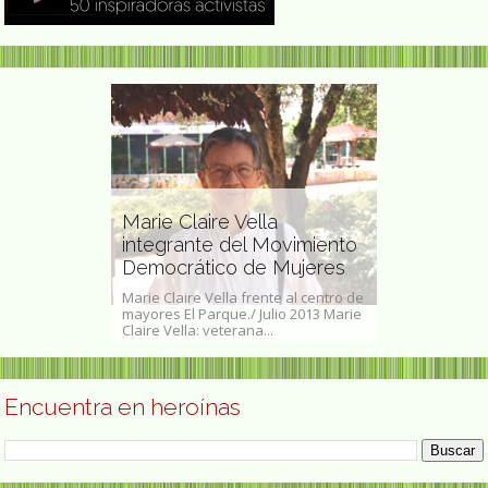
Te esperam
Marie Claire Vella
junio) en la
artista
integrante del Movimiento
de Madrid 
Democrático de Mujeres
Caseta 337
es Claros, 2 de
Marie Claire Vella frente al centro de
En este segund
rtista plástica
mayores El Parque./ Julio 2013 Marie
SAVIA seguimo
Claire Vella: veterana...
comprometidas a
Encuentra en heroínas