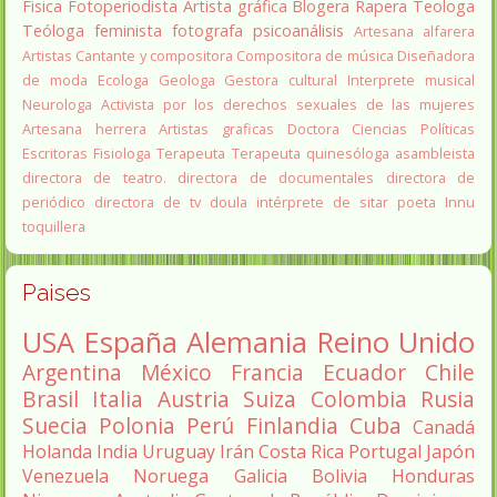
Fisica
Fotoperiodista
Artista gráfica
Blogera
Rapera
Teologa
Teóloga feminista
fotografa
psicoanálisis
Artesana alfarera
Artistas
Cantante y compositora
Compositora de música
Diseñadora
de moda
Ecologa
Geologa
Gestora cultural
Interprete musical
Neurologa
Activista por los derechos sexuales de las mujeres
Artesana herrera
Artistas graficas
Doctora Ciencias Políticas
Escritoras
Fisiologa
Terapeuta
Terapeuta quinesóloga
asambleista
directora de teatro.
directora de documentales
directora de
periódico
directora de tv
doula
intérprete de sitar
poeta Innu
toquillera
Paises
USA
España
Alemania
Reino Unido
Argentina
México
Francia
Ecuador
Chile
Brasil
Italia
Austria
Suiza
Colombia
Rusia
Suecia
Polonia
Perú
Finlandia
Cuba
Canadá
Holanda
India
Uruguay
Irán
Costa Rica
Portugal
Japón
Venezuela
Noruega
Galicia
Bolivia
Honduras