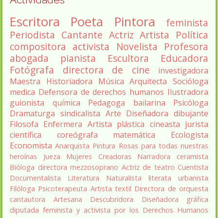
Escritora
Poeta
Pintora
feminista
Periodista
Cantante
Actriz
Artista
Política
compositora
activista
Novelista
Profesora
abogada
pianista
Escultora
Educadora
Fotógrafa
directora de cine
investigadora
Maestra
Historiadora
Música
Arquitecta
Socióloga
medica
Defensora de derechos humanos
Ilustradora
guionista
química
Pedagoga
bailarina
Psicóloga
Dramaturga
sindicalista
Arte
Diseñadora
dibujante
Filosofa
Enfermera
Artista plástica
cineasta
jurista
científica
coreógrafa
matemática
Ecologista
Economista
Anarquista
Pintura
Rosas para todas nuestras
heroínas
Jueza
Mujeres Creadoras
Narradora
ceramista
Bióloga
directora
mezzosoprano
Actriz de teatro
Cuentista
Documentalista
Literatura
Naturalista
literata
urbanista
Filóloga
Psicoterapeuta
Artista textil
Directora de orquesta
cantautora
Artesana
Descubridora
Diseñadora gráfica
diputada
feminista y activista por los Derechos Humanos