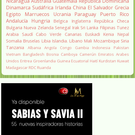
Nicaragua
Australia
Guatemala
República Dominicana
Dinamarca
Sudáfrica
Irlanda
China
El Salvador
Grecia
Egipto
Marruecos
Ucrania
Paraguay
Puerto Rico
Andalucía
Hungria
Belgica
Inglaterra
República Checa
Bulgaria
Nueva Zelanda
Senegal
Irak
Sri Lanka
Filipinas
Tunez
Arabia Saudí
Cabo Verde
Canarias
Euskadi
Kenia
Nepal
Somalia
Bruselas
Libia
Islandia.
Líbano
Mali
Mozambique
Siria
Tanzania
Albania
Angola
Congo
Gambia
Indonesia
Pakistan
Vietnam
Bangladesh
Bosnia
Camboya
Camerún
Emiratos Arabes
Unidos
Eritrea
Groenlandia
Guinea Ecuatorial
Haití
Kurdistan
Kuwait
Madagascar
RDC
Ruanda