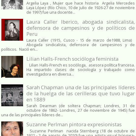
Argelia Laya , Mujer que hace historia Argelia Mercedes
Laya López (Río Chico, 10 de julio de 1926-27 de noviembre
de 1997) fue una docente...
Laura Caller Iberico, abogada sindicalista,
defensora de campesinos y de políticos de
Peru
Laura Caller (1915, Cusco - 15 de marzo de1988, Lima)
Abogada sindicalista, defensora de campesinos y de
políticos. Nació en...
Lilian Halls-French socióloga feminista
Lilian Halls-French es socióloga, asesora política francesa.
Ha impartido clases de sociología y trabajado como
investigadora en diversa...
Sarah Chapman una de las principales líderes
de la huelga de las cerilleras que tuvo lugar
en 1889
Sarah Dearman (de soltera Chapman; Londres, 31 de
octubre de 1862​- Londres, 27 de noviembre de 1945)​ fue
una de las principales líderes de...
Suzanne Perlman pintora expresionistas
Suzanne Perlman nacida Sternberg (18 de octubre de
1922 - 2 de agosto de 2020) fue una artista visual húngara-