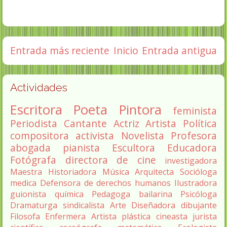
Entrada más reciente
Inicio
Entrada antigua
Actividades
Escritora
Poeta
Pintora
feminista
Periodista
Cantante
Actriz
Artista
Política
compositora
activista
Novelista
Profesora
abogada
pianista
Escultora
Educadora
Fotógrafa
directora de cine
investigadora
Maestra
Historiadora
Música
Arquitecta
Socióloga
medica
Defensora de derechos humanos
Ilustradora
guionista
química
Pedagoga
bailarina
Psicóloga
Dramaturga
sindicalista
Arte
Diseñadora
dibujante
Filosofa
Enfermera
Artista plástica
cineasta
jurista