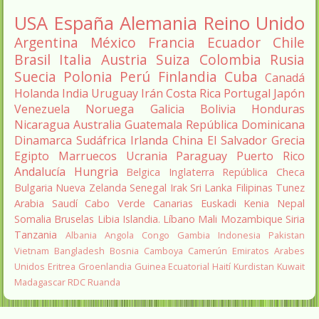
USA
España
Alemania
Reino Unido
Argentina
México
Francia
Ecuador
Chile
Brasil
Italia
Austria
Suiza
Colombia
Rusia
Suecia
Polonia
Perú
Finlandia
Cuba
Canadá
Holanda
India
Uruguay
Irán
Costa Rica
Portugal
Japón
Venezuela
Noruega
Galicia
Bolivia
Honduras
Nicaragua
Australia
Guatemala
República Dominicana
Dinamarca
Sudáfrica
Irlanda
China
El Salvador
Grecia
Egipto
Marruecos
Ucrania
Paraguay
Puerto Rico
Andalucía
Hungria
Belgica
Inglaterra
República Checa
Bulgaria
Nueva Zelanda
Senegal
Irak
Sri Lanka
Filipinas
Tunez
Arabia Saudí
Cabo Verde
Canarias
Euskadi
Kenia
Nepal
Somalia
Bruselas
Libia
Islandia.
Líbano
Mali
Mozambique
Siria
Tanzania
Albania
Angola
Congo
Gambia
Indonesia
Pakistan
Vietnam
Bangladesh
Bosnia
Camboya
Camerún
Emiratos Arabes
Unidos
Eritrea
Groenlandia
Guinea Ecuatorial
Haití
Kurdistan
Kuwait
Madagascar
RDC
Ruanda