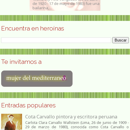
de 1952) fue una
de 1920 - 17 de mayo de 1983) fue una
nacida el 17 d
ta...
bailarina,...
experta en salu
Encuentra en heroínas
Te invitamos a
Entradas populares
Cota Carvallo pintora y escritora peruana
Carlota Clara Carvallo Wallstein (Lima, 26 de junio de 1909 -
29 de marzo de 1980), conocida como Cota Carvallo o