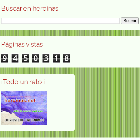
Buscar en heroínas
Páginas vistas
9
4
5
0
3
1
8
¡Todo un reto ¡