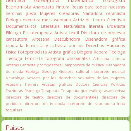
científica
coreógrafa
matemática
Ecologista
Economista
Anarquista
Pintura
Rosas para todas nuestras
heroínas
Jueza
Mujeres Creadoras
Narradora
ceramista
Bióloga
directora
mezzosoprano
Actriz de teatro
Cuentista
Documentalista
Literatura
Naturalista
literata
urbanista
Filóloga
Psicoterapeuta
Artista textil
Directora de orquesta
cantautora
Artesana
Descubridora
Diseñadora gráfica
diputada
feminista y activista por los Derechos Humanos
Fisica
Fotoperiodista
Artista gráfica
Blogera
Rapera
Teologa
Teóloga feminista
fotografa
psicoanálisis
Artesana alfarera
Artistas
Cantante y compositora
Compositora de música
Diseñadora
de moda
Ecologa
Geologa
Gestora cultural
Interprete musical
Neurologa
Activista por los derechos sexuales de las mujeres
Artesana herrera
Artistas graficas
Doctora Ciencias Políticas
Escritoras
Fisiologa
Terapeuta
Terapeuta quinesóloga
asambleista
directora de teatro.
directora de documentales
directora de
periódico
directora de tv
doula
intérprete de sitar
poeta Innu
toquillera
Paises