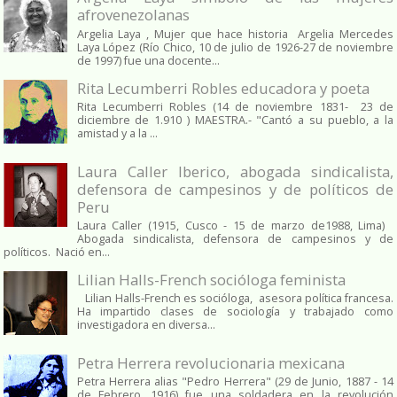
afrovenezolanas
Argelia Laya , Mujer que hace historia Argelia Mercedes
Laya López (Río Chico, 10 de julio de 1926-27 de noviembre
de 1997) fue una docente...
Rita Lecumberri Robles educadora y poeta
Rita Lecumberri Robles (14 de noviembre 1831- 23 de
diciembre de 1.910 ) MAESTRA.- "Cantó a su pueblo, a la
amistad y a la ...
Laura Caller Iberico, abogada sindicalista,
defensora de campesinos y de políticos de
Peru
Laura Caller (1915, Cusco - 15 de marzo de1988, Lima)
Abogada sindicalista, defensora de campesinos y de
políticos. Nació en...
Lilian Halls-French socióloga feminista
Lilian Halls-French es socióloga, asesora política francesa.
Ha impartido clases de sociología y trabajado como
investigadora en diversa...
Petra Herrera revolucionaria mexicana
Petra Herrera alias "Pedro Herrera" (29 de Junio, 1887 - 14
de Febrero, 1916) fue una soldadera en la revolución