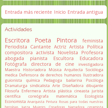
Entrada más reciente
Inicio
Entrada antigua
Actividades
Escritora
Poeta
Pintora
feminista
Periodista
Cantante
Actriz
Artista
Política
compositora
activista
Novelista
Profesora
abogada
pianista
Escultora
Educadora
Fotógrafa
directora de cine
investigadora
Maestra
Historiadora
Música
Arquitecta
Socióloga
medica
Defensora de derechos humanos
Ilustradora
guionista
química
Pedagoga
bailarina
Psicóloga
Dramaturga
sindicalista
Arte
Diseñadora
dibujante
Filosofa
Enfermera
Artista plástica
cineasta
jurista
científica
coreógrafa
matemática
Ecologista
Economista
Anarquista
Pintura
Rosas para todas nuestras
heroínas
Jueza
Mujeres Creadoras
Narradora
ceramista