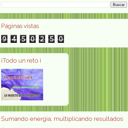
Páginas vistas
9
4
5
0
2
5
0
¡Todo un reto ¡
Sumando energía, multiplicando resultados