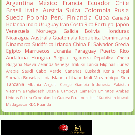
Argentina
México
Francia
Ecuador
Chile
Brasil
Italia
Austria
Suiza
Colombia
Rusia
Suecia
Polonia
Perú
Finlandia
Cuba
Canadá
Holanda
India
Uruguay
Irán
Costa Rica
Portugal
Japón
Venezuela
Noruega
Galicia
Bolivia
Honduras
Nicaragua
Australia
Guatemala
República Dominicana
Dinamarca
Sudáfrica
Irlanda
China
El Salvador
Grecia
Egipto
Marruecos
Ucrania
Paraguay
Puerto Rico
Andalucía
Hungria
Belgica
Inglaterra
República Checa
Bulgaria
Nueva Zelanda
Senegal
Irak
Sri Lanka
Filipinas
Tunez
Arabia Saudí
Cabo Verde
Canarias
Euskadi
Kenia
Nepal
Somalia
Bruselas
Libia
Islandia.
Líbano
Mali
Mozambique
Siria
Tanzania
Albania
Angola
Congo
Gambia
Indonesia
Pakistan
Vietnam
Bangladesh
Bosnia
Camboya
Camerún
Emiratos Arabes
Unidos
Eritrea
Groenlandia
Guinea Ecuatorial
Haití
Kurdistan
Kuwait
Madagascar
RDC
Ruanda