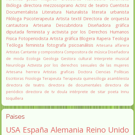
Bióloga
directora
mezzosoprano
Actriz de teatro
Cuentista
Documentalista
Literatura
Naturalista
literata
urbanista
Filóloga
Psicoterapeuta
Artista textil
Directora de orquesta
cantautora
Artesana
Descubridora
Diseñadora gráfica
diputada
feminista y activista por los Derechos Humanos
Fisica
Fotoperiodista
Artista gráfica
Blogera
Rapera
Teologa
Teóloga feminista
fotografa
psicoanálisis
Artesana alfarera
Artistas
Cantante y compositora
Compositora de música
Diseñadora
de moda
Ecologa
Geologa
Gestora cultural
Interprete musical
Neurologa
Activista por los derechos sexuales de las mujeres
Artesana herrera
Artistas graficas
Doctora Ciencias Políticas
Escritoras
Fisiologa
Terapeuta
Terapeuta quinesóloga
asambleista
directora de teatro.
directora de documentales
directora de
periódico
directora de tv
doula
intérprete de sitar
poeta Innu
toquillera
Paises
USA
España
Alemania
Reino Unido