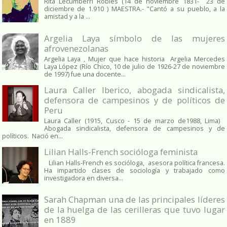
Rita Lecumberri Robles (14 de noviembre 1831- 23 de
diciembre de 1.910 ) MAESTRA.- "Cantó a su pueblo, a la
amistad y a la ...
Argelia Laya símbolo de las mujeres
afrovenezolanas
Argelia Laya , Mujer que hace historia Argelia Mercedes
Laya López (Río Chico, 10 de julio de 1926-27 de noviembre
de 1997) fue una docente...
Laura Caller Iberico, abogada sindicalista,
defensora de campesinos y de políticos de
Peru
Laura Caller (1915, Cusco - 15 de marzo de1988, Lima)
Abogada sindicalista, defensora de campesinos y de
políticos. Nació en...
Lilian Halls-French socióloga feminista
Lilian Halls-French es socióloga, asesora política francesa.
Ha impartido clases de sociología y trabajado como
investigadora en diversa...
Sarah Chapman una de las principales líderes
de la huelga de las cerilleras que tuvo lugar
en 1889