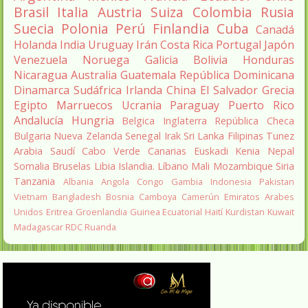
Brasil
Italia
Austria
Suiza
Colombia
Rusia
Suecia
Polonia
Perú
Finlandia
Cuba
Canadá
Holanda
India
Uruguay
Irán
Costa Rica
Portugal
Japón
Venezuela
Noruega
Galicia
Bolivia
Honduras
Nicaragua
Australia
Guatemala
República Dominicana
Dinamarca
Sudáfrica
Irlanda
China
El Salvador
Grecia
Egipto
Marruecos
Ucrania
Paraguay
Puerto Rico
Andalucía
Hungria
Belgica
Inglaterra
República Checa
Bulgaria
Nueva Zelanda
Senegal
Irak
Sri Lanka
Filipinas
Tunez
Arabia Saudí
Cabo Verde
Canarias
Euskadi
Kenia
Nepal
Somalia
Bruselas
Libia
Islandia.
Líbano
Mali
Mozambique
Siria
Tanzania
Albania
Angola
Congo
Gambia
Indonesia
Pakistan
Vietnam
Bangladesh
Bosnia
Camboya
Camerún
Emiratos Arabes
Unidos
Eritrea
Groenlandia
Guinea Ecuatorial
Haití
Kurdistan
Kuwait
Madagascar
RDC
Ruanda