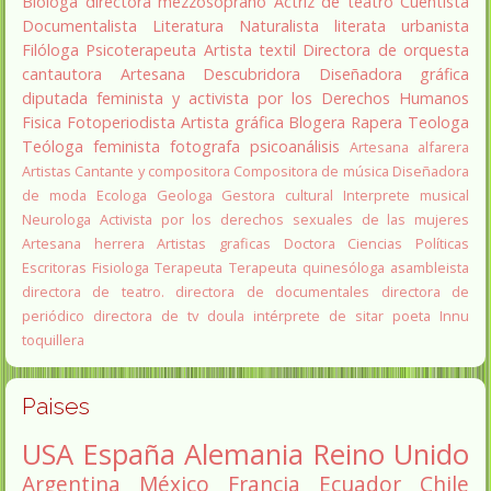
Bióloga
directora
mezzosoprano
Actriz de teatro
Cuentista
Documentalista
Literatura
Naturalista
literata
urbanista
Filóloga
Psicoterapeuta
Artista textil
Directora de orquesta
cantautora
Artesana
Descubridora
Diseñadora gráfica
diputada
feminista y activista por los Derechos Humanos
Fisica
Fotoperiodista
Artista gráfica
Blogera
Rapera
Teologa
Teóloga feminista
fotografa
psicoanálisis
Artesana alfarera
Artistas
Cantante y compositora
Compositora de música
Diseñadora
de moda
Ecologa
Geologa
Gestora cultural
Interprete musical
Neurologa
Activista por los derechos sexuales de las mujeres
Artesana herrera
Artistas graficas
Doctora Ciencias Políticas
Escritoras
Fisiologa
Terapeuta
Terapeuta quinesóloga
asambleista
directora de teatro.
directora de documentales
directora de
periódico
directora de tv
doula
intérprete de sitar
poeta Innu
toquillera
Paises
USA
España
Alemania
Reino Unido
Argentina
México
Francia
Ecuador
Chile