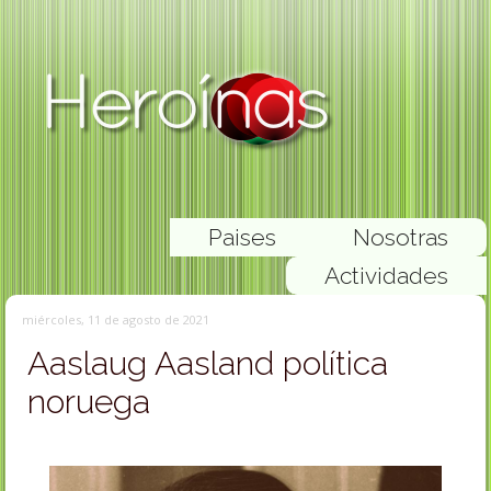
Paises
Nosotras
Actividades
miércoles, 11 de agosto de 2021
Aaslaug Aasland política
noruega