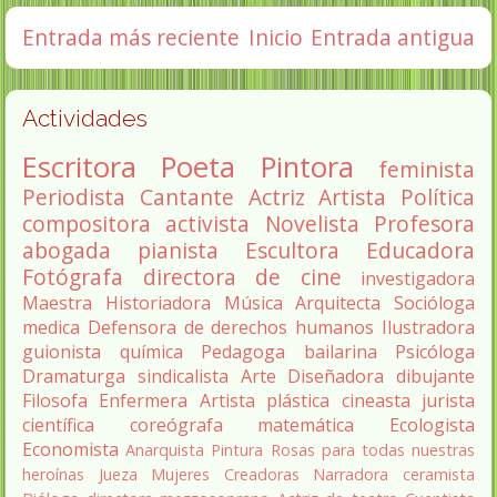
Entrada más reciente
Inicio
Entrada antigua
Actividades
Escritora
Poeta
Pintora
feminista
Periodista
Cantante
Actriz
Artista
Política
compositora
activista
Novelista
Profesora
abogada
pianista
Escultora
Educadora
Fotógrafa
directora de cine
investigadora
Maestra
Historiadora
Música
Arquitecta
Socióloga
medica
Defensora de derechos humanos
Ilustradora
guionista
química
Pedagoga
bailarina
Psicóloga
Dramaturga
sindicalista
Arte
Diseñadora
dibujante
Filosofa
Enfermera
Artista plástica
cineasta
jurista
científica
coreógrafa
matemática
Ecologista
Economista
Anarquista
Pintura
Rosas para todas nuestras
heroínas
Jueza
Mujeres Creadoras
Narradora
ceramista