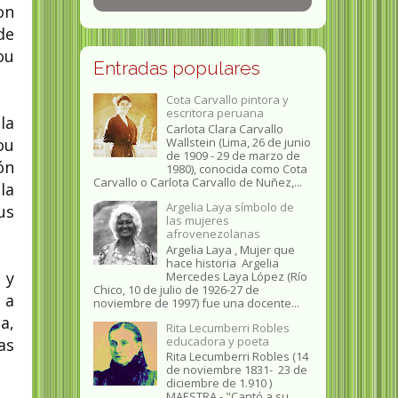
on
de
ou
Entradas populares
Cota Carvallo pintora y
escritora peruana
la
Carlota Clara Carvallo
Wallstein (Lima, 26 de junio
ou
de 1909 - 29 de marzo de
ón
1980), conocida como Cota
Carvallo o Carlota Carvallo de Nuñez,...
la
Argelia Laya símbolo de
us
las mujeres
afrovenezolanas
Argelia Laya , Mujer que
hace historia Argelia
 y
Mercedes Laya López (Río
Chico, 10 de julio de 1926-27 de
 a
noviembre de 1997) fue una docente...
a,
Rita Lecumberri Robles
educadora y poeta
as
Rita Lecumberri Robles (14
de noviembre 1831- 23 de
diciembre de 1.910 )
MAESTRA.- "Cantó a su