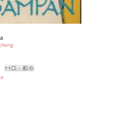
ia
-cheng
ra