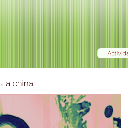
Activid
ta china