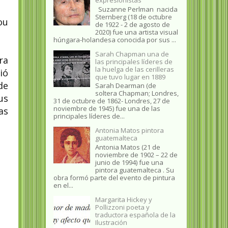
Suzanne Perlman nacida
Sternberg (18 de octubre
ou
de 1922 - 2 de agosto de
2020) fue una artista visual
húngara-holandesa conocida por sus ...
Sarah Chapman una de
ra
las principales líderes de
la huelga de las cerilleras
ió
que tuvo lugar en 1889
de
Sarah Dearman (de
soltera Chapman; Londres,
us
31 de octubre de 1862​- Londres, 27 de
noviembre de 1945)​ fue una de las
as
principales líderes de...
Antonia Matos pintora
guatemalteca
Antonia Matos (21 de
noviembre de 1902 – 22 de
junio de 1994) fue una
pintora guatemalteca . Su
obra formó parte del evento de pintura
en el...
Margarita Hickey y
Pollizzoni poeta y
traductora española de la
Ilustración