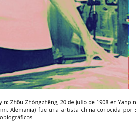
Jean Shinoda Bolen
Ana Blandiana 
doctora en medicina,
Princesa de Ast
psiquiatra y escritora
Letras
Jean Shinoda Bolen (29 de junio de
Ana Blandiana (seud
1936, en Estados Unidos) es doctora
Valeria Coman; Timiș
en medicina, psiquiatra,...
marzo 1942) es una po
n: Zhōu Zhòngzhēng; 20 de julio de 1908 en Yanpin
nn, Alemania) fue una artista china conocida por 
obiográficos.