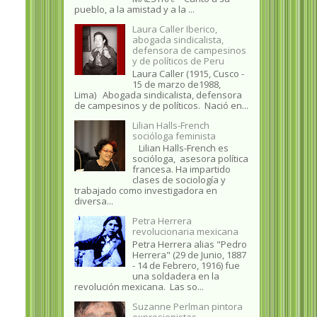
pueblo, a la amistad y a la ...
Laura Caller Iberico,
abogada sindicalista,
defensora de campesinos
y de políticos de Peru
Laura Caller (1915, Cusco -
15 de marzo de1988,
Lima) Abogada sindicalista, defensora
de campesinos y de políticos. Nació en...
Lilian Halls-French
socióloga feminista
Lilian Halls-French es
socióloga, asesora política
francesa. Ha impartido
clases de sociología y
trabajado como investigadora en
diversa...
Petra Herrera
revolucionaria mexicana
Petra Herrera alias "Pedro
Herrera" (29 de Junio, 1887
- 14 de Febrero, 1916) fue
una soldadera en la
revolución mexicana. Las so...
Suzanne Perlman pintora
expresionistas