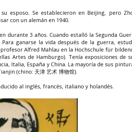
su esposo. Se establecieron en Beijing, pero Zh
casar con un alemán en 1940.
den durante 3 años. Cuando estalló la Segunda Guer
. Para ganarse la vida después de la guerra, estud
 profesor Alfred Mahlau en la Hochschule für bilden
las Artes de Hamburgo). Tenía exposiciones de s
cia, Italia, España y China. La mayoría de sus pintur
 Tianjin (chino: 天津 艺术 博物馆).
ucido al inglés, francés, italiano y holandés.