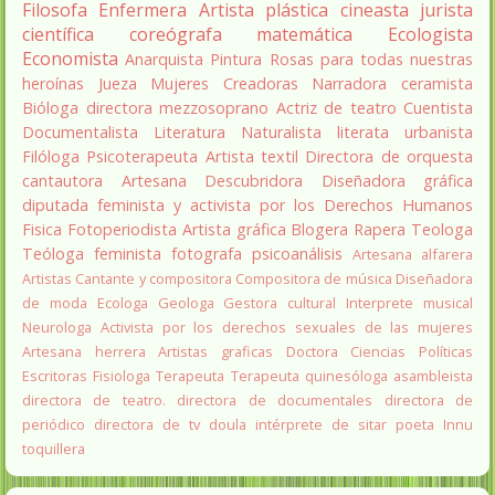
Filosofa
Enfermera
Artista plástica
cineasta
jurista
científica
coreógrafa
matemática
Ecologista
Economista
Anarquista
Pintura
Rosas para todas nuestras
heroínas
Jueza
Mujeres Creadoras
Narradora
ceramista
Bióloga
directora
mezzosoprano
Actriz de teatro
Cuentista
Documentalista
Literatura
Naturalista
literata
urbanista
Filóloga
Psicoterapeuta
Artista textil
Directora de orquesta
cantautora
Artesana
Descubridora
Diseñadora gráfica
diputada
feminista y activista por los Derechos Humanos
Fisica
Fotoperiodista
Artista gráfica
Blogera
Rapera
Teologa
Teóloga feminista
fotografa
psicoanálisis
Artesana alfarera
Artistas
Cantante y compositora
Compositora de música
Diseñadora
de moda
Ecologa
Geologa
Gestora cultural
Interprete musical
Neurologa
Activista por los derechos sexuales de las mujeres
Artesana herrera
Artistas graficas
Doctora Ciencias Políticas
Escritoras
Fisiologa
Terapeuta
Terapeuta quinesóloga
asambleista
directora de teatro.
directora de documentales
directora de
periódico
directora de tv
doula
intérprete de sitar
poeta Innu
toquillera