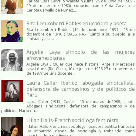
Carlota Clara Carvallo Wallstein (Lima, 26 de junio de 1909 -
29 de marzo de 1980), conocida como Cota Carvallo o
Carlota Carvallo de Nuñez,...
Rita Lecumberri Robles educadora y poeta
Rita Lecumberri Robles (14 de noviembre 1831- 23 de
diciembre de 1.910 ) MAESTRA.- "Cantó a su pueblo, a la
amistad y a la ...
Argelia Laya símbolo de las mujeres
afrovenezolanas
Argelia Laya , Mujer que hace historia Argelia Mercedes
Laya López (Río Chico, 10 de julio de 1926-27 de noviembre
de 1997) fue una docente...
Laura Caller Iberico, abogada sindicalista,
defensora de campesinos y de políticos de
Peru
Laura Caller (1915, Cusco - 15 de marzo de1988, Lima)
Abogada sindicalista, defensora de campesinos y de
políticos. Nació en...
Lilian Halls-French socióloga feminista
Lilian Halls-French es socióloga, asesora política francesa.
Ha impartido clases de sociología y trabajado como
investigadora en diversa...