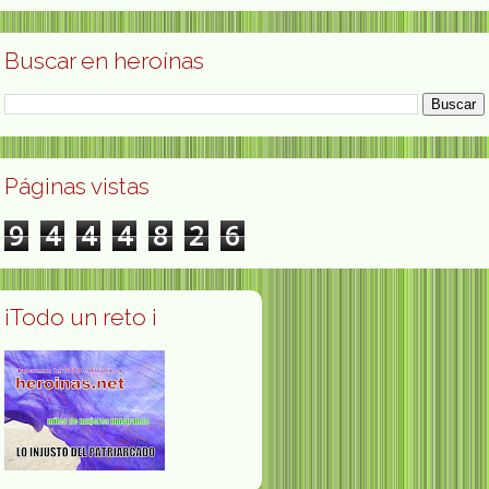
Buscar en heroínas
Páginas vistas
9
4
4
4
8
2
6
¡Todo un reto ¡