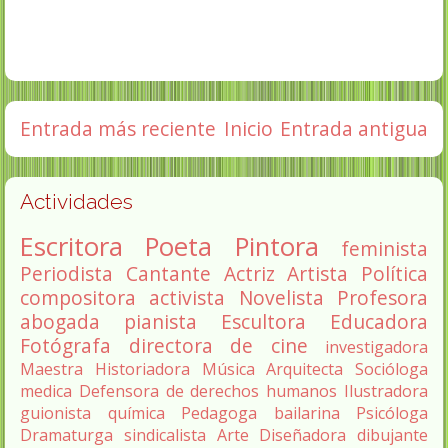
Entrada más reciente
Inicio
Entrada antigua
Actividades
Escritora
Poeta
Pintora
feminista
Periodista
Cantante
Actriz
Artista
Política
compositora
activista
Novelista
Profesora
abogada
pianista
Escultora
Educadora
Fotógrafa
directora de cine
investigadora
Maestra
Historiadora
Música
Arquitecta
Socióloga
medica
Defensora de derechos humanos
Ilustradora
guionista
química
Pedagoga
bailarina
Psicóloga
Dramaturga
sindicalista
Arte
Diseñadora
dibujante