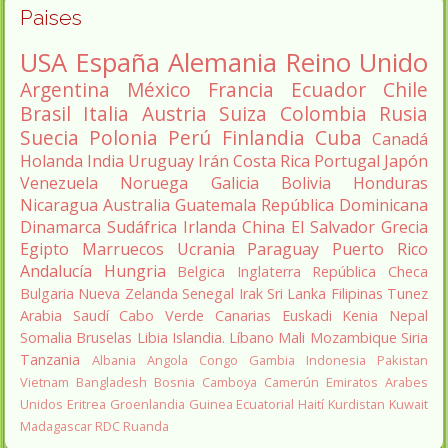
Paises
USA
España
Alemania
Reino Unido
Argentina
México
Francia
Ecuador
Chile
Brasil
Italia
Austria
Suiza
Colombia
Rusia
Suecia
Polonia
Perú
Finlandia
Cuba
Canadá
Holanda
India
Uruguay
Irán
Costa Rica
Portugal
Japón
Venezuela
Noruega
Galicia
Bolivia
Honduras
Nicaragua
Australia
Guatemala
República Dominicana
Dinamarca
Sudáfrica
Irlanda
China
El Salvador
Grecia
Egipto
Marruecos
Ucrania
Paraguay
Puerto Rico
Andalucía
Hungria
Belgica
Inglaterra
República Checa
Bulgaria
Nueva Zelanda
Senegal
Irak
Sri Lanka
Filipinas
Tunez
Arabia Saudí
Cabo Verde
Canarias
Euskadi
Kenia
Nepal
Somalia
Bruselas
Libia
Islandia.
Líbano
Mali
Mozambique
Siria
Tanzania
Albania
Angola
Congo
Gambia
Indonesia
Pakistan
Vietnam
Bangladesh
Bosnia
Camboya
Camerún
Emiratos Arabes
Unidos
Eritrea
Groenlandia
Guinea Ecuatorial
Haití
Kurdistan
Kuwait
Madagascar
RDC
Ruanda