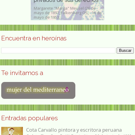
os Aires, 22 de
Margarete "Marga" Meusel (26 de
Carmen Amelia
escritora
mayo de 1897, Falkenberg OS, - 16 de
(Cotopaxi, 19 
ero nombre...
mayo de 1953, ...
Ambato, 19 de 
Encuentra en heroínas
Te invitamos a
Entradas populares
Cota Carvallo pintora y escritora peruana