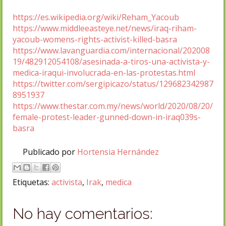
https://es.wikipedia.org/wiki/Reham_Yacoub
https://www.middleeasteye.net/news/iraq-riham-
yacoub-womens-rights-activist-killed-basra
https://www.lavanguardia.com/internacional/202008
19/482912054108/asesinada-a-tiros-una-activista-y-
medica-iraqui-involucrada-en-las-protestas.html
https://twitter.com/sergipicazo/status/129682342987
8951937
https://www.thestar.com.my/news/world/2020/08/20/
female-protest-leader-gunned-down-in-iraq039s-
basra
Publicado por
Hortensia Hernández
Etiquetas:
activista
,
Irak
,
medica
No hay comentarios: