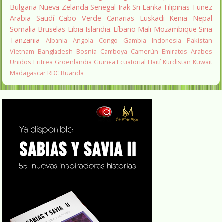
Bulgaria
Nueva Zelanda
Senegal
Irak
Sri Lanka
Filipinas
Tunez
Arabia Saudí
Cabo Verde
Canarias
Euskadi
Kenia
Nepal
Somalia
Bruselas
Libia
Islandia.
Líbano
Mali
Mozambique
Siria
Tanzania
Albania
Angola
Congo
Gambia
Indonesia
Pakistan
Vietnam
Bangladesh
Bosnia
Camboya
Camerún
Emiratos Arabes
Unidos
Eritrea
Groenlandia
Guinea Ecuatorial
Haití
Kurdistan
Kuwait
Madagascar
RDC
Ruanda