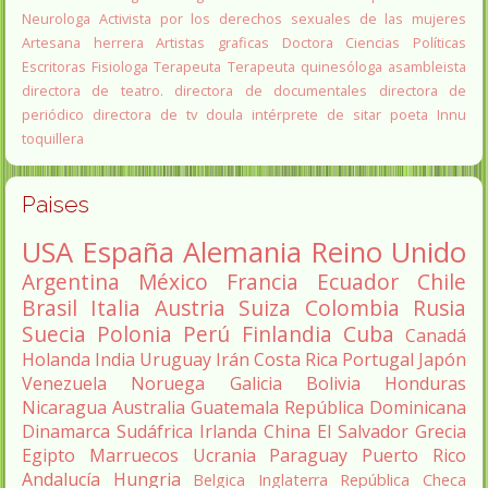
Neurologa
Activista por los derechos sexuales de las mujeres
Artesana herrera
Artistas graficas
Doctora Ciencias Políticas
Escritoras
Fisiologa
Terapeuta
Terapeuta quinesóloga
asambleista
directora de teatro.
directora de documentales
directora de
periódico
directora de tv
doula
intérprete de sitar
poeta Innu
toquillera
Paises
USA
España
Alemania
Reino Unido
Argentina
México
Francia
Ecuador
Chile
Brasil
Italia
Austria
Suiza
Colombia
Rusia
Suecia
Polonia
Perú
Finlandia
Cuba
Canadá
Holanda
India
Uruguay
Irán
Costa Rica
Portugal
Japón
Venezuela
Noruega
Galicia
Bolivia
Honduras
Nicaragua
Australia
Guatemala
República Dominicana
Dinamarca
Sudáfrica
Irlanda
China
El Salvador
Grecia
Egipto
Marruecos
Ucrania
Paraguay
Puerto Rico
Andalucía
Hungria
Belgica
Inglaterra
República Checa