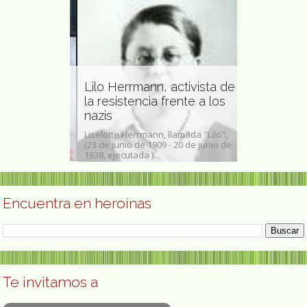
 socióloga
Lilo Herrmann, activista de
Bertha Isaa
tigadora y
la resistencia frente a los
activista p
a
nazis
de las muj
 Vega (Madrid,
Liselotte Herrmann, llamada "Lilo",
Albertha Magde
s una socióloga
(23 de junio de 1909 - 20 de junio de
Hanna; 18 de ab
ra...
1938, ejecutada )...
agosto de 1997)
Encuentra en heroínas
Te invitamos a