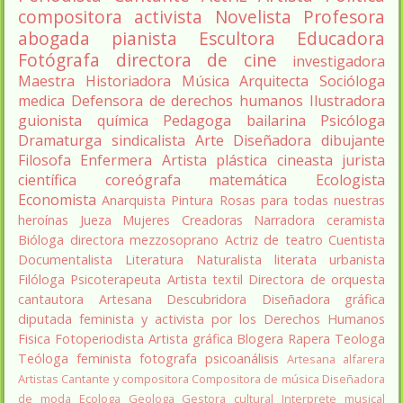
compositora
activista
Novelista
Profesora
abogada
pianista
Escultora
Educadora
Fotógrafa
directora de cine
investigadora
Maestra
Historiadora
Música
Arquitecta
Socióloga
medica
Defensora de derechos humanos
Ilustradora
guionista
química
Pedagoga
bailarina
Psicóloga
Dramaturga
sindicalista
Arte
Diseñadora
dibujante
Filosofa
Enfermera
Artista plástica
cineasta
jurista
científica
coreógrafa
matemática
Ecologista
Economista
Anarquista
Pintura
Rosas para todas nuestras
heroínas
Jueza
Mujeres Creadoras
Narradora
ceramista
Bióloga
directora
mezzosoprano
Actriz de teatro
Cuentista
Documentalista
Literatura
Naturalista
literata
urbanista
Filóloga
Psicoterapeuta
Artista textil
Directora de orquesta
cantautora
Artesana
Descubridora
Diseñadora gráfica
diputada
feminista y activista por los Derechos Humanos
Fisica
Fotoperiodista
Artista gráfica
Blogera
Rapera
Teologa
Teóloga feminista
fotografa
psicoanálisis
Artesana alfarera
Artistas
Cantante y compositora
Compositora de música
Diseñadora
de moda
Ecologa
Geologa
Gestora cultural
Interprete musical