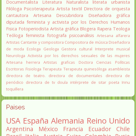
Documentalista
Literatura
Naturalista
literata
urbanista
Filóloga
Psicoterapeuta
Artista textil
Directora de orquesta
cantautora
Artesana
Descubridora
Diseñadora gráfica
diputada
feminista y activista por los Derechos Humanos
Fisica
Fotoperiodista
Artista gráfica
Blogera
Rapera
Teologa
Teóloga feminista
fotografa
psicoanálisis
Artesana alfarera
Artistas
Cantante y compositora
Compositora de música
Diseñadora
de moda
Ecologa
Geologa
Gestora cultural
Interprete musical
Neurologa
Activista por los derechos sexuales de las mujeres
Artesana herrera
Artistas graficas
Doctora Ciencias Políticas
Escritoras
Fisiologa
Terapeuta
Terapeuta quinesóloga
asambleista
directora de teatro.
directora de documentales
directora de
periódico
directora de tv
doula
intérprete de sitar
poeta Innu
toquillera
Paises
USA
España
Alemania
Reino Unido
Argentina
México
Francia
Ecuador
Chile