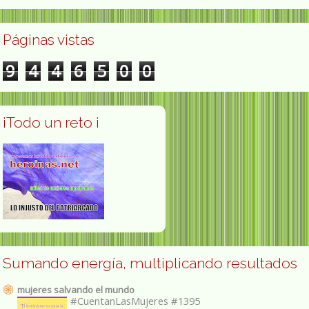
Páginas vistas
9
4
4
6
5
0
0
¡Todo un reto ¡
Sumando energía, multiplicando resultados
mujeres salvando el mundo
#CuentanLasMujeres #1395