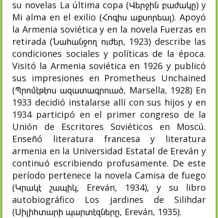
su novelas La última copa (Վերջին բաժակը) y
Mi alma en el exilio (Հոգիս աքսորեալ). Apoyó
la Armenia soviética y en la novela Fuerzas en
retirada (Նահանջող ուժեր, 1923) describe las
condiciones sociales y políticas de la época.
Visitó la Armenia soviética en 1926 y publicó
sus impresiones en Prometheus Unchained
(Պրոմէթէոս ազատագրուած, Marsella, 1928) En
1933 decidió instalarse allí con sus hijos y en
1934 participó en el primer congreso de la
Unión de Escritores Soviéticos en Moscú.
Enseñó literatura francesa y literatura
armenia en la Universidad Estatal de Ereván y
continuó escribiendo profusamente. De este
período pertenece la novela Camisa de fuego
(Կրակէ շապիկ, Ereván, 1934), y su libro
autobiográfico Los jardines de Silihdar
(Սիլիհտարի պարտէզները, Ereván, 1935).