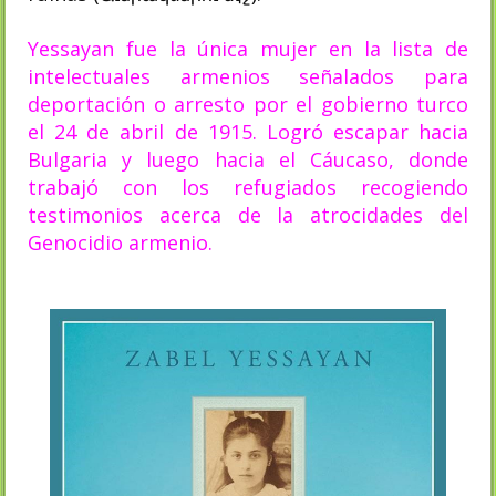
Yessayan fue la única mujer en la lista de
intelectuales armenios señalados para
deportación o arresto por el gobierno turco
el 24 de abril de 1915. Logró escapar hacia
Bulgaria y luego hacia el Cáucaso, donde
trabajó con los refugiados recogiendo
testimonios acerca de la atrocidades del
Genocidio armenio.