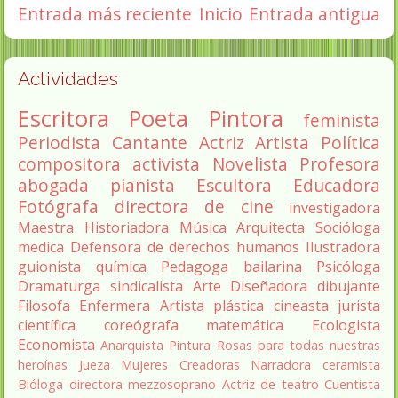
Entrada más reciente
Inicio
Entrada antigua
Actividades
Escritora
Poeta
Pintora
feminista
Periodista
Cantante
Actriz
Artista
Política
compositora
activista
Novelista
Profesora
abogada
pianista
Escultora
Educadora
Fotógrafa
directora de cine
investigadora
Maestra
Historiadora
Música
Arquitecta
Socióloga
medica
Defensora de derechos humanos
Ilustradora
guionista
química
Pedagoga
bailarina
Psicóloga
Dramaturga
sindicalista
Arte
Diseñadora
dibujante
Filosofa
Enfermera
Artista plástica
cineasta
jurista
científica
coreógrafa
matemática
Ecologista
Economista
Anarquista
Pintura
Rosas para todas nuestras
heroínas
Jueza
Mujeres Creadoras
Narradora
ceramista
Bióloga
directora
mezzosoprano
Actriz de teatro
Cuentista