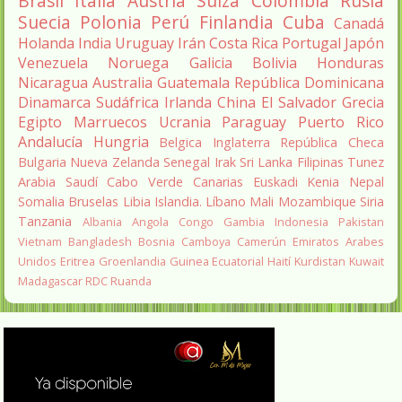
Brasil
Italia
Austria
Suiza
Colombia
Rusia
Suecia
Polonia
Perú
Finlandia
Cuba
Canadá
Holanda
India
Uruguay
Irán
Costa Rica
Portugal
Japón
Venezuela
Noruega
Galicia
Bolivia
Honduras
Nicaragua
Australia
Guatemala
República Dominicana
Dinamarca
Sudáfrica
Irlanda
China
El Salvador
Grecia
Egipto
Marruecos
Ucrania
Paraguay
Puerto Rico
Andalucía
Hungria
Belgica
Inglaterra
República Checa
Bulgaria
Nueva Zelanda
Senegal
Irak
Sri Lanka
Filipinas
Tunez
Arabia Saudí
Cabo Verde
Canarias
Euskadi
Kenia
Nepal
Somalia
Bruselas
Libia
Islandia.
Líbano
Mali
Mozambique
Siria
Tanzania
Albania
Angola
Congo
Gambia
Indonesia
Pakistan
Vietnam
Bangladesh
Bosnia
Camboya
Camerún
Emiratos Arabes
Unidos
Eritrea
Groenlandia
Guinea Ecuatorial
Haití
Kurdistan
Kuwait
Madagascar
RDC
Ruanda