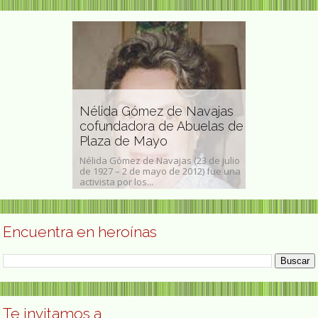
Nélida Gómez de Navajas
Sarah Hijazi
artista
cofundadora de Abuelas de
lesbiana eg
Plaza de Mayo
Sarah Hegazi,
z (Ciudad de
Nélida Gómez de Navajas (23 de julio
como Hegazy o 
 1901- Progreso,
de 1927 – 2 de mayo de 2012) fue una
Toronto, 13 de j
re de...
activista por los...
una...
Encuentra en heroínas
Te invitamos a