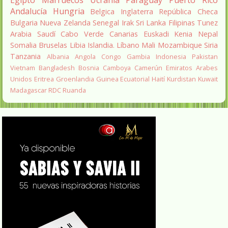
Egipto
Marruecos
Ucrania
Paraguay
Puerto Rico
Andalucía
Hungria
Belgica
Inglaterra
República Checa
Bulgaria
Nueva Zelanda
Senegal
Irak
Sri Lanka
Filipinas
Tunez
Arabia Saudí
Cabo Verde
Canarias
Euskadi
Kenia
Nepal
Somalia
Bruselas
Libia
Islandia.
Líbano
Mali
Mozambique
Siria
Tanzania
Albania
Angola
Congo
Gambia
Indonesia
Pakistan
Vietnam
Bangladesh
Bosnia
Camboya
Camerún
Emiratos Arabes
Unidos
Eritrea
Groenlandia
Guinea Ecuatorial
Haití
Kurdistan
Kuwait
Madagascar
RDC
Ruanda