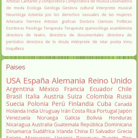
Artistas
Cantante y compositora
Compositora de música
Diseñadora
de moda
Ecologa
Geologa
Gestora cultural
Interprete musical
Neurologa
Activista por los derechos sexuales de las mujeres
Artesana herrera
Artistas graficas
Doctora Ciencias Políticas
Escritoras
Fisiologa
Terapeuta
Terapeuta quinesóloga
asambleista
directora de teatro.
directora de documentales
directora de
periódico
directora de tv
doula
intérprete de sitar
poeta Innu
toquillera
Paises
USA
España
Alemania
Reino Unido
Argentina
México
Francia
Ecuador
Chile
Brasil
Italia
Austria
Suiza
Colombia
Rusia
Suecia
Polonia
Perú
Finlandia
Cuba
Canadá
Holanda
India
Uruguay
Irán
Costa Rica
Portugal
Japón
Venezuela
Noruega
Galicia
Bolivia
Honduras
Nicaragua
Australia
Guatemala
República Dominicana
Dinamarca
Sudáfrica
Irlanda
China
El Salvador
Grecia