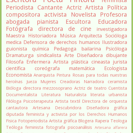
Periodista
Cantante
Actriz
Artista
Política
compositora
activista
Novelista
Profesora
abogada
pianista
Escultora
Educadora
Fotógrafa
directora de cine
investigadora
Maestra
Historiadora
Música
Arquitecta
Socióloga
medica
Defensora de derechos humanos
Ilustradora
guionista
química
Pedagoga
bailarina
Psicóloga
Dramaturga
sindicalista
Arte
Diseñadora
dibujante
Filosofa
Enfermera
Artista plástica
cineasta
jurista
científica
coreógrafa
matemática
Ecologista
Economista
Anarquista
Pintura
Rosas para todas nuestras
heroínas
Jueza
Mujeres Creadoras
Narradora
ceramista
Bióloga
directora
mezzosoprano
Actriz de teatro
Cuentista
Documentalista
Literatura
Naturalista
literata
urbanista
Filóloga
Psicoterapeuta
Artista textil
Directora de orquesta
cantautora
Artesana
Descubridora
Diseñadora gráfica
diputada
feminista y activista por los Derechos Humanos
Fisica
Fotoperiodista
Artista gráfica
Blogera
Rapera
Teologa
Teóloga feminista
fotografa
psicoanálisis
Artesana alfarera