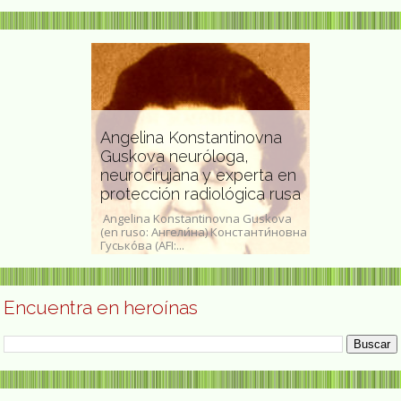
Angelina Konstantinovna
Guskova neuróloga,
urinista e
neurocirujana y experta en
Yara Tupyn
o-alemana
protección radiológica rusa
plástica
da como
a Schnakenburg
Angelina Konstantinovna Guskova
Yara Tupynamb
 octubre según
(en ruso: Ангели́на) Константи́новна
abril de 1932) e
Гусько́ва (AFI:...
brasileña.Nacid
Encuentra en heroínas