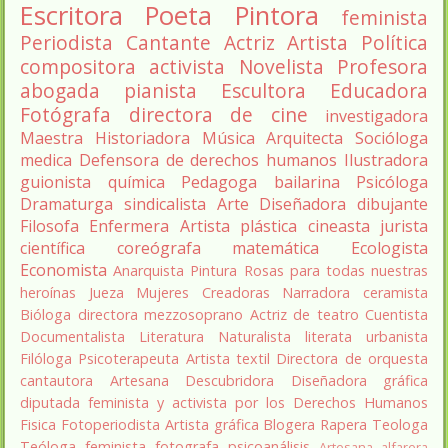
Escritora
Poeta
Pintora
feminista
Periodista
Cantante
Actriz
Artista
Política
compositora
activista
Novelista
Profesora
abogada
pianista
Escultora
Educadora
Fotógrafa
directora de cine
investigadora
Maestra
Historiadora
Música
Arquitecta
Socióloga
medica
Defensora de derechos humanos
Ilustradora
guionista
química
Pedagoga
bailarina
Psicóloga
Dramaturga
sindicalista
Arte
Diseñadora
dibujante
Filosofa
Enfermera
Artista plástica
cineasta
jurista
científica
coreógrafa
matemática
Ecologista
Economista
Anarquista
Pintura
Rosas para todas nuestras
heroínas
Jueza
Mujeres Creadoras
Narradora
ceramista
Bióloga
directora
mezzosoprano
Actriz de teatro
Cuentista
Documentalista
Literatura
Naturalista
literata
urbanista
Filóloga
Psicoterapeuta
Artista textil
Directora de orquesta
cantautora
Artesana
Descubridora
Diseñadora gráfica
diputada
feminista y activista por los Derechos Humanos
Fisica
Fotoperiodista
Artista gráfica
Blogera
Rapera
Teologa
Teóloga feminista
fotografa
psicoanálisis
Artesana alfarera