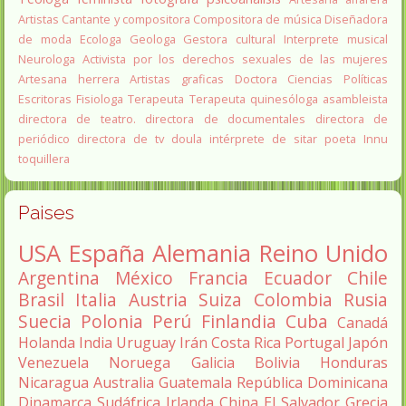
Artistas
Cantante y compositora
Compositora de música
Diseñadora
de moda
Ecologa
Geologa
Gestora cultural
Interprete musical
Neurologa
Activista por los derechos sexuales de las mujeres
Artesana herrera
Artistas graficas
Doctora Ciencias Políticas
Escritoras
Fisiologa
Terapeuta
Terapeuta quinesóloga
asambleista
directora de teatro.
directora de documentales
directora de
periódico
directora de tv
doula
intérprete de sitar
poeta Innu
toquillera
Paises
USA
España
Alemania
Reino Unido
Argentina
México
Francia
Ecuador
Chile
Brasil
Italia
Austria
Suiza
Colombia
Rusia
Suecia
Polonia
Perú
Finlandia
Cuba
Canadá
Holanda
India
Uruguay
Irán
Costa Rica
Portugal
Japón
Venezuela
Noruega
Galicia
Bolivia
Honduras
Nicaragua
Australia
Guatemala
República Dominicana
Dinamarca
Sudáfrica
Irlanda
China
El Salvador
Grecia