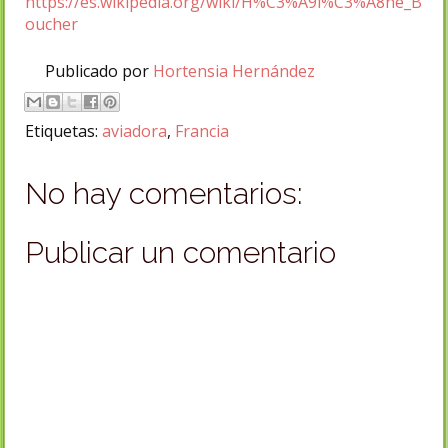
https://es.wikipedia.org/wiki/H%C3%A9l%C3%A8ne_B
oucher
Publicado por
Hortensia Hernández
Etiquetas:
aviadora
,
Francia
No hay comentarios:
Publicar un comentario