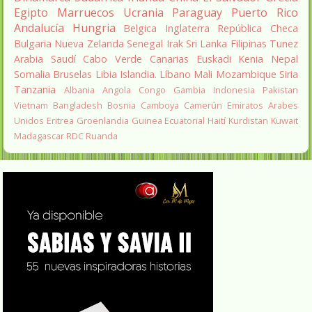
Egipto
Marruecos
Ucrania
Paraguay
Puerto Rico
Andalucía
Hungria
Belgica
Inglaterra
República Checa
Bulgaria
Nueva Zelanda
Senegal
Irak
Sri Lanka
Filipinas
Tunez
Arabia Saudí
Cabo Verde
Canarias
Euskadi
Kenia
Nepal
Somalia
Bruselas
Libia
Islandia.
Líbano
Mali
Mozambique
Siria
Tanzania
Albania
Angola
Congo
Gambia
Indonesia
Pakistan
Vietnam
Bangladesh
Bosnia
Camboya
Camerún
Emiratos Arabes
Unidos
Eritrea
Groenlandia
Guinea Ecuatorial
Haití
Kurdistan
Kuwait
Madagascar
RDC
Ruanda