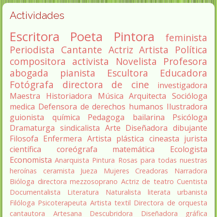
Actividades
Escritora
Poeta
Pintora
feminista
Periodista
Cantante
Actriz
Artista
Política
compositora
activista
Novelista
Profesora
abogada
pianista
Escultora
Educadora
Fotógrafa
directora de cine
investigadora
Maestra
Historiadora
Música
Arquitecta
Socióloga
medica
Defensora de derechos humanos
Ilustradora
guionista
química
Pedagoga
bailarina
Psicóloga
Dramaturga
sindicalista
Arte
Diseñadora
dibujante
Filosofa
Enfermera
Artista plástica
cineasta
jurista
científica
coreógrafa
matemática
Ecologista
Economista
Anarquista
Pintura
Rosas para todas nuestras
heroínas
ceramista
Jueza
Mujeres Creadoras
Narradora
Bióloga
directora
mezzosoprano
Actriz de teatro
Cuentista
Documentalista
Literatura
Naturalista
literata
urbanista
Filóloga
Psicoterapeuta
Artista textil
Directora de orquesta
cantautora
Artesana
Descubridora
Diseñadora gráfica