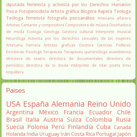
diputada
feminista y activista por los Derechos Humanos
Fisica
Fotoperiodista
Artista gráfica
Blogera
Rapera
Teologa
Teóloga feminista
fotografa
psicoanálisis
Artesana alfarera
Artistas
Cantante y compositora
Compositora de música
Diseñadora
de moda
Ecologa
Geologa
Gestora cultural
Interprete musical
Neurologa
Activista por los derechos sexuales de las mujeres
Artesana herrera
Artistas graficas
Doctora Ciencias Políticas
Escritoras
Fisiologa
Terapeuta
Terapeuta quinesóloga
asambleista
directora de teatro.
directora de documentales
directora de
periódico
directora de tv
doula
intérprete de sitar
poeta Innu
toquillera
Paises
USA
España
Alemania
Reino Unido
Argentina
México
Francia
Ecuador
Chile
Brasil
Italia
Austria
Suiza
Colombia
Rusia
Suecia
Polonia
Perú
Finlandia
Cuba
Canadá
Holanda
India
Uruguay
Irán
Costa Rica
Portugal
Japón