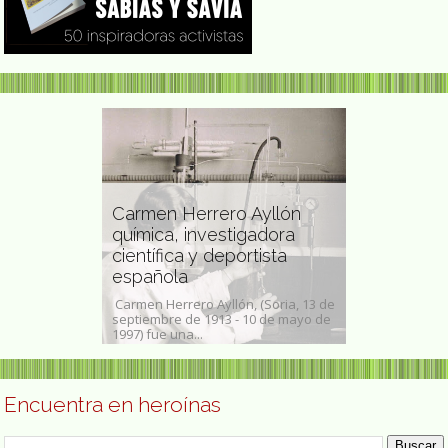
ocida como
Carmen Herrero Ayllón
prometida
química, investigadora
s de las
científica y deportista
Amalie Seidl
asia
española
feminista a
hamah Sharifah
Carmen Herrero Ayllón, (Soria, 13 de
Amalie Seidel (
mmad Alsagoff /
septiembre de 1913 - 10 de mayo de
de 1876 - 11 d
...
1997) fue una...
política social
Encuentra en heroínas