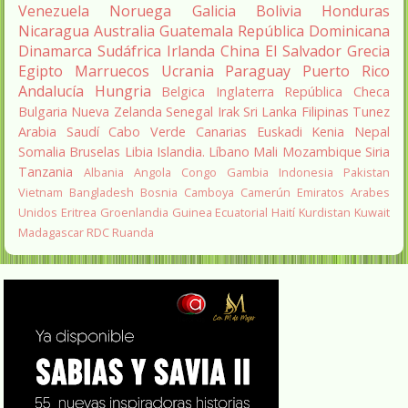
Venezuela
Noruega
Galicia
Bolivia
Honduras
Nicaragua
Australia
Guatemala
República Dominicana
Dinamarca
Sudáfrica
Irlanda
China
El Salvador
Grecia
Egipto
Marruecos
Ucrania
Paraguay
Puerto Rico
Andalucía
Hungria
Belgica
Inglaterra
República Checa
Bulgaria
Nueva Zelanda
Senegal
Irak
Sri Lanka
Filipinas
Tunez
Arabia Saudí
Cabo Verde
Canarias
Euskadi
Kenia
Nepal
Somalia
Bruselas
Libia
Islandia.
Líbano
Mali
Mozambique
Siria
Tanzania
Albania
Angola
Congo
Gambia
Indonesia
Pakistan
Vietnam
Bangladesh
Bosnia
Camboya
Camerún
Emiratos Arabes
Unidos
Eritrea
Groenlandia
Guinea Ecuatorial
Haití
Kurdistan
Kuwait
Madagascar
RDC
Ruanda