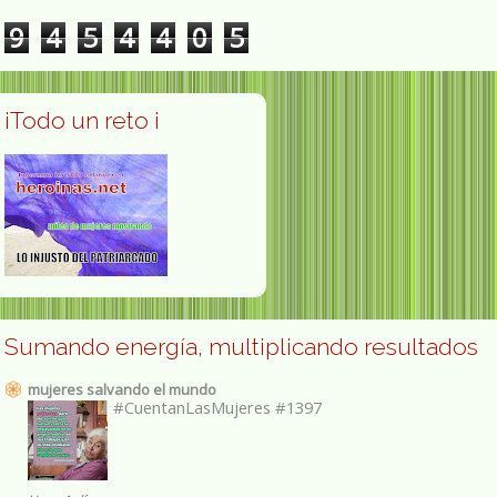
9
4
5
4
4
0
5
¡Todo un reto ¡
Sumando energía, multiplicando resultados
mujeres salvando el mundo
#CuentanLasMujeres #1397