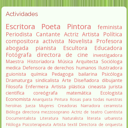
Actividades
Escritora
Poeta
Pintora
feminista
Periodista
Cantante
Actriz
Artista
Política
compositora
activista
Novelista
Profesora
abogada
pianista
Escultora
Educadora
Fotógrafa
directora de cine
investigadora
Maestra
Historiadora
Música
Arquitecta
Socióloga
medica
Defensora de derechos humanos
Ilustradora
guionista
química
Pedagoga
bailarina
Psicóloga
Dramaturga
sindicalista
Arte
Diseñadora
dibujante
Filosofa
Enfermera
Artista plástica
cineasta
jurista
científica
coreógrafa
matemática
Ecologista
Economista
Anarquista
Pintura
Rosas para todas nuestras
heroínas
Jueza
Mujeres Creadoras
Narradora
ceramista
Bióloga
directora
mezzosoprano
Actriz de teatro
Cuentista
Documentalista
Literatura
Naturalista
literata
urbanista
Filóloga
Psicoterapeuta
Artista textil
Directora de orquesta