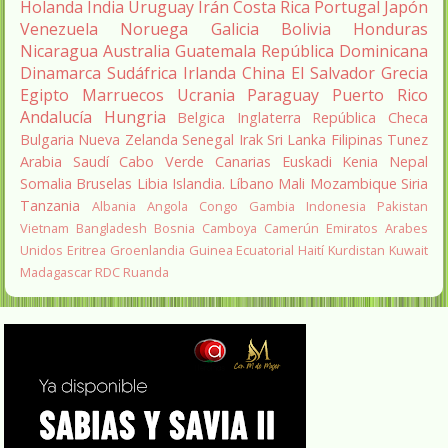
Holanda
India
Uruguay
Irán
Costa Rica
Portugal
Japón
Venezuela
Noruega
Galicia
Bolivia
Honduras
Nicaragua
Australia
Guatemala
República Dominicana
Dinamarca
Sudáfrica
Irlanda
China
El Salvador
Grecia
Egipto
Marruecos
Ucrania
Paraguay
Puerto Rico
Andalucía
Hungria
Belgica
Inglaterra
República Checa
Bulgaria
Nueva Zelanda
Senegal
Irak
Sri Lanka
Filipinas
Tunez
Arabia Saudí
Cabo Verde
Canarias
Euskadi
Kenia
Nepal
Somalia
Bruselas
Libia
Islandia.
Líbano
Mali
Mozambique
Siria
Tanzania
Albania
Angola
Congo
Gambia
Indonesia
Pakistan
Vietnam
Bangladesh
Bosnia
Camboya
Camerún
Emiratos Arabes
Unidos
Eritrea
Groenlandia
Guinea Ecuatorial
Haití
Kurdistan
Kuwait
Madagascar
RDC
Ruanda