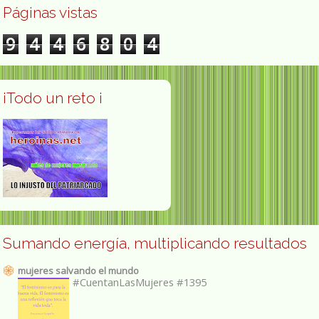
Páginas vistas
9
4
4
6
8
0
4
¡Todo un reto ¡
Sumando energía, multiplicando resultados
mujeres salvando el mundo
#CuentanLasMujeres #1395