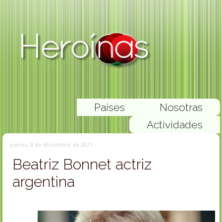
Paises
Nosotras
Actividades
jueves, 9 de diciembre de 2021
Beatriz Bonnet actriz
argentina