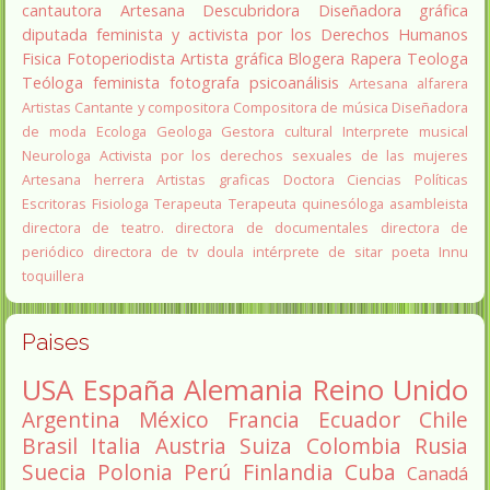
cantautora
Artesana
Descubridora
Diseñadora gráfica
diputada
feminista y activista por los Derechos Humanos
Fisica
Fotoperiodista
Artista gráfica
Blogera
Rapera
Teologa
Teóloga feminista
fotografa
psicoanálisis
Artesana alfarera
Artistas
Cantante y compositora
Compositora de música
Diseñadora
de moda
Ecologa
Geologa
Gestora cultural
Interprete musical
Neurologa
Activista por los derechos sexuales de las mujeres
Artesana herrera
Artistas graficas
Doctora Ciencias Políticas
Escritoras
Fisiologa
Terapeuta
Terapeuta quinesóloga
asambleista
directora de teatro.
directora de documentales
directora de
periódico
directora de tv
doula
intérprete de sitar
poeta Innu
toquillera
Paises
USA
España
Alemania
Reino Unido
Argentina
México
Francia
Ecuador
Chile
Brasil
Italia
Austria
Suiza
Colombia
Rusia
Suecia
Polonia
Perú
Finlandia
Cuba
Canadá