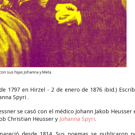
Martha Sánche
María de Ávila bailarina y
líder indígena f
maestra de ballet
mexicana
española
Martha Sánchez Nés
María Dolores Gómez de Ávila
(Xochistlahuaca, Gue
(Barcelona, 10 de abril de 1920 -
febrero de 1974 – O
Zaragoza, 27 de febrero de 2014)​...
Guerrero; 30 de...
con sus hijas Johanna y Meta
e 1797 en Hirzel - 2 de enero de 1876 ibid.) Escrib
anna Spyri .
essner se casó con el médico Johann Jakob Heusser 
kob Christian Heusser y
Johanna Spyri
.
apareció desde 1814. Sus poemas se publicaron p