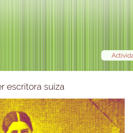
Activid
 escritora suiza