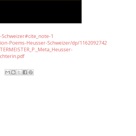
r-Schweizer#cite_note-1
ection-Poems-Heusser-Schweizer/dp/1162092742
:SUTERMEISTER_P._Meta_Heusser-
chterin.pdf