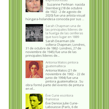
Suzanne Perlman nacida
Sternberg (18 de octubre
de 1922 - 2 de agosto de
2020) fue una artista visual
húngara-holandesa conocida por sus ...
Sarah Chapman una de
las principales líderes de
la huelga de las cerilleras
que tuvo lugar en 1889
Sarah Dearman (de
soltera Chapman; Londres,
31 de octubre de 1862​- Londres, 27 de
noviembre de 1945)​ fue una de las
principales líderes de...
Antonia Matos pintora
guatemalteca
Antonia Matos (21 de
noviembre de 1902 – 22 de
junio de 1994) fue una
pintora guatemalteca . Su
obra formó parte del evento de pintura
en el...
Ève Curie escritora
francesa
Ève Denise Julie Curie-
Labouisse (París, 6 de