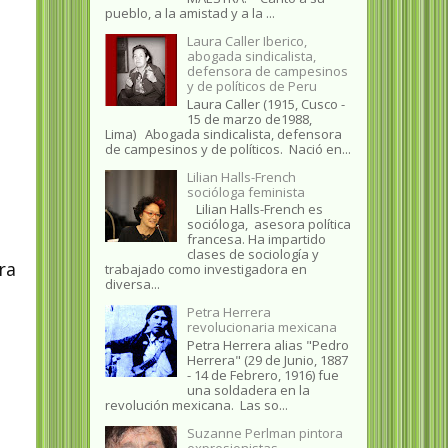
pueblo, a la amistad y a la ...
Laura Caller Iberico,
abogada sindicalista,
defensora de campesinos
y de políticos de Peru
Laura Caller (1915, Cusco -
15 de marzo de1988,
Lima) Abogada sindicalista, defensora
de campesinos y de políticos. Nació en...
Lilian Halls-French
socióloga feminista
Lilian Halls-French es
socióloga, asesora política
francesa. Ha impartido
clases de sociología y
ra
trabajado como investigadora en
diversa...
Petra Herrera
revolucionaria mexicana
Petra Herrera alias "Pedro
Herrera" (29 de Junio, 1887
- 14 de Febrero, 1916) fue
una soldadera en la
revolución mexicana. Las so...
Suzanne Perlman pintora
expresionistas