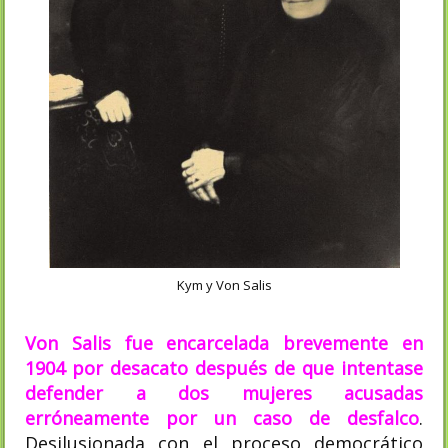
Kym y Von Salis
Von Salis fue encarcelada brevemente en
1904 por desacato después de que intentase
defender a dos mujeres acusadas
erróneamente por un caso de desfalco
.​
Desilusionada con el proceso democrático