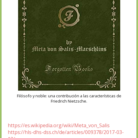
Filósofo y noble: una contribución a las características de
Friedrich Nietzsche.
https://es.wikipedia.org/wiki/Meta_von_Salis
https://hls-dhs-dss.ch/de/articles/009378/2017-03-