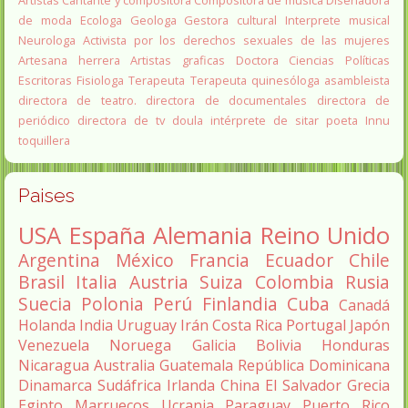
Artistas
Cantante y compositora
Compositora de música
Diseñadora
de moda
Ecologa
Geologa
Gestora cultural
Interprete musical
Neurologa
Activista por los derechos sexuales de las mujeres
Artesana herrera
Artistas graficas
Doctora Ciencias Políticas
Escritoras
Fisiologa
Terapeuta
Terapeuta quinesóloga
asambleista
directora de teatro.
directora de documentales
directora de
periódico
directora de tv
doula
intérprete de sitar
poeta Innu
toquillera
Paises
USA
España
Alemania
Reino Unido
Argentina
México
Francia
Ecuador
Chile
Brasil
Italia
Austria
Suiza
Colombia
Rusia
Suecia
Polonia
Perú
Finlandia
Cuba
Canadá
Holanda
India
Uruguay
Irán
Costa Rica
Portugal
Japón
Venezuela
Noruega
Galicia
Bolivia
Honduras
Nicaragua
Australia
Guatemala
República Dominicana
Dinamarca
Sudáfrica
Irlanda
China
El Salvador
Grecia
Egipto
Marruecos
Ucrania
Paraguay
Puerto Rico