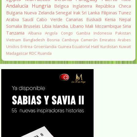
Andalucía
Hungria
Belgica
Inglaterra
República Checa
Bulgaria
Nueva Zelanda
Senegal
Irak
Sri Lanka
Filipinas
Tunez
Arabia Saudí
Cabo Verde
Canarias
Euskadi
Kenia
Nepal
Somalia
Bruselas
Libia
Islandia.
Líbano
Mali
Mozambique
Siria
Tanzania
Albania
Angola
Congo
Gambia
Indonesia
Pakistan
Vietnam
Bangladesh
Bosnia
Camboya
Camerún
Emiratos Arabes
Unidos
Eritrea
Groenlandia
Guinea Ecuatorial
Haití
Kurdistan
Kuwait
Madagascar
RDC
Ruanda