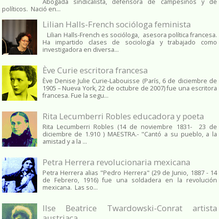
Abogada sindicalista, defensora de campesinos y de
políticos. Nació en...
Lilian Halls-French socióloga feminista
Lilian Halls-French es socióloga, asesora política francesa.
Ha impartido clases de sociología y trabajado como
investigadora en diversa...
Ève Curie escritora francesa
Ève Denise Julie Curie-Labouisse (París, 6 de diciembre de
1905 – Nueva York, 22 de octubre de 2007) fue una escritora
francesa. Fue la segu...
Rita Lecumberri Robles educadora y poeta
Rita Lecumberri Robles (14 de noviembre 1831- 23 de
diciembre de 1.910 ) MAESTRA.- "Cantó a su pueblo, a la
amistad y a la ...
Petra Herrera revolucionaria mexicana
Petra Herrera alias "Pedro Herrera" (29 de Junio, 1887 - 14
de Febrero, 1916) fue una soldadera en la revolución
mexicana. Las so...
Ilse Beatrice Twardowski-Conrat artista
austriaca