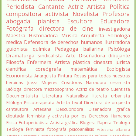
Periodista
Cantante
Actriz
Artista
Política
compositora
activista
Novelista
Profesora
abogada
pianista
Escultora
Educadora
Fotógrafa
directora de cine
investigadora
Maestra
Historiadora
Música
Arquitecta
Socióloga
medica
Defensora de derechos humanos
Ilustradora
guionista
química
Pedagoga
bailarina
Psicóloga
Dramaturga
sindicalista
Arte
Diseñadora
dibujante
Filosofa
Enfermera
Artista plástica
cineasta
jurista
científica
coreógrafa
matemática
Ecologista
Economista
Anarquista
Pintura
Rosas para todas nuestras
heroínas
Jueza
Mujeres Creadoras
Narradora
ceramista
Bióloga
directora
mezzosoprano
Actriz de teatro
Cuentista
Documentalista
Literatura
Naturalista
literata
urbanista
Filóloga
Psicoterapeuta
Artista textil
Directora de orquesta
cantautora
Artesana
Descubridora
Diseñadora gráfica
diputada
feminista y activista por los Derechos Humanos
Fisica
Fotoperiodista
Artista gráfica
Blogera
Rapera
Teologa
Teóloga feminista
fotografa
psicoanálisis
Artesana alfarera